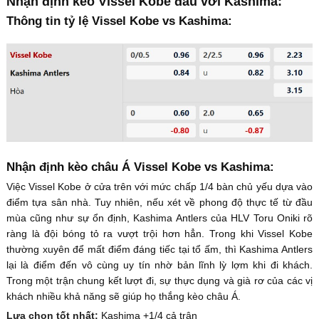
Nhận định kèo Vissel Kobe đấu với Kashima:
Thông tin tỷ lệ Vissel Kobe vs Kashima:
Nhận định kèo châu Á Vissel Kobe vs Kashima:
Việc Vissel Kobe ở cửa trên với mức chấp 1/4 bàn chủ yếu dựa vào
điểm tựa sân nhà. Tuy nhiên, nếu xét về phong độ thực tế từ đầu
mùa cũng như sự ổn định, Kashima Antlers của HLV Toru Oniki rõ
ràng là đội bóng tỏ ra vượt trội hơn hẳn. Trong khi Vissel Kobe
thường xuyên để mất điểm đáng tiếc tại tổ ấm, thì Kashima Antlers
lại là điểm đến vô cùng uy tín nhờ bản lĩnh lỳ lợm khi đi khách.
Trong một trận chung kết lượt đi, sự thực dụng và già rơ của các vị
khách nhiều khả năng sẽ giúp họ thắng kèo châu Á.
Lựa chọn tốt nhất:
Kashima +1/4 cả trận