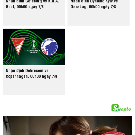
Nhận định Goteborg vs K.A.A.
Nhận định Dynamo Kyiv vs
Gent, 00h00 ngày 7/8
Qarabag, 00h00 ngày 7/8
Nhận định Debreceni vs
Copenhagen, 00h00 ngày 7/8