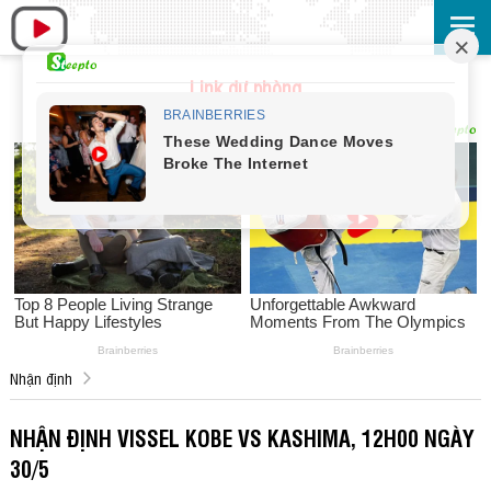
Link dự phòng
Nhận định
NHẬN ĐỊNH VISSEL KOBE VS KASHIMA, 12H00 NGÀY
30/5