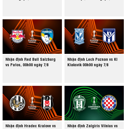
Nhận định Red Bull Salzburg
Nhận định Lech Poznan vs KI
vs Pafos, 00h00 ngày 7/8
Klaksvik 00h00 ngày 7/8
Nhận định Hradec Kralove vs
Nhận định Zalgiris Vilnius vs