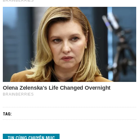
TAG:
TIN CÙNG CHUYÊN MỤC