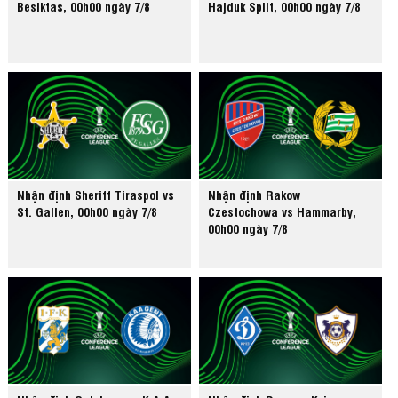
Besiktas, 00h00 ngày 7/8
Hajduk Split, 00h00 ngày 7/8
Nhận định Sheriff Tiraspol vs
Nhận định Rakow
St. Gallen, 00h00 ngày 7/8
Czestochowa vs Hammarby,
00h00 ngày 7/8