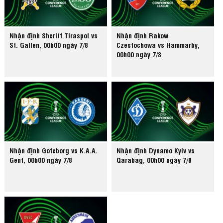
Nhận định Sheriff Tiraspol vs
Nhận định Rakow
St. Gallen, 00h00 ngày 7/8
Czestochowa vs Hammarby,
00h00 ngày 7/8
Nhận định Goteborg vs K.A.A.
Nhận định Dynamo Kyiv vs
Gent, 00h00 ngày 7/8
Qarabag, 00h00 ngày 7/8