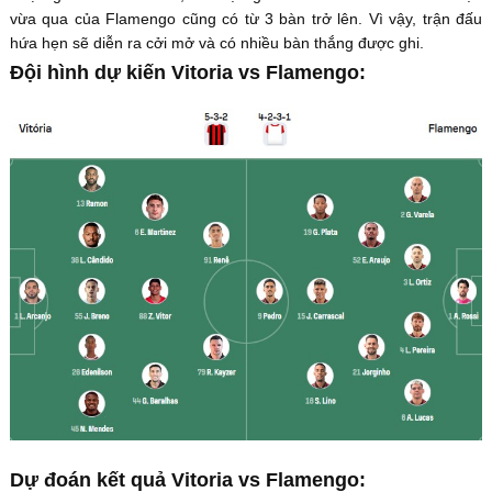
vừa qua của Flamengo cũng có từ 3 bàn trở lên. Vì vậy, trận đấu
hứa hẹn sẽ diễn ra cởi mở và có nhiều bàn thắng được ghi.
Đội hình dự kiến Vitoria vs Flamengo:
Dự đoán kết quả Vitoria vs Flamengo: