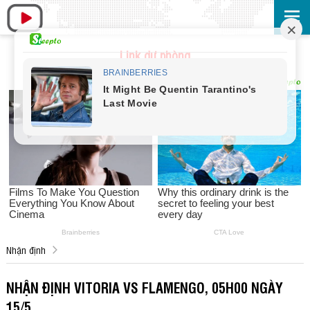
Link dự phòng
Nhận định
NHẬN ĐỊNH VITORIA VS FLAMENGO, 05H00 NGÀY
15/5