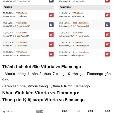
Thành tích đối đầu Vitoria vs Flamengo:
- Vitoria thắng 1, hòa 2, thua 7 trong 10 trận gặp Flamengo gần
đây.
- Trên sân nhà, Vitoria thắng 1, thua 6 trước Flamengo.
Nhận định kèo Vitoria vs Flamengo:
Thông tin tỷ lệ cược Vitoria vs Flamengo: