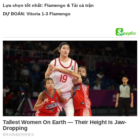
Lựa chọn tốt nhất: Flamengo & Tài cả trận
DỰ ĐOÁN: Vitoria 1-3 Flamengo