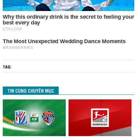
TAG:
TIN CÙNG CHUYÊN MỤC