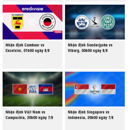
Nhận định Cambuur vs
Nhận định Sonderjyske vs
Excelsior, 01h00 ngày 8/8
Viborg, 00h00 ngày 8/8
Nhận định Việt Nam vs
Nhận định Singapore vs
Campuchia, 20h00 ngày 7/8
Indonesia, 20h00 ngày 7/8