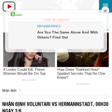
Link dự phòng
Nhận định
NHẬN ĐỊNH VOLUNTARI VS HERMANNSTADT, 00H30
NGÀY 2/6