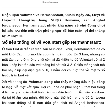
Nhận định Voluntari vs Hermannstadt, 00h30 ngày 2/6, Lượt về
Play-off Thăng/Trụ hạng VĐQG Romania, sân Anghel
Iordanescu. Hermannstadt nhiều khả năng sẽ chủ động chơi
lùi sâu, ưu tiên mặt trận phòng ngự để bảo toàn lợi thế thắng
lợi ở lượt đi.
Số liệu thống kê về Voluntari gặp Hermannstadt:
Ở trận lượt đi diễn ra trên sân Municipal Sibiu, Hermannstadt đã có
một khởi đầu như mơ khi vươn lên dẫn trước tới 3 bàn, nhưng sự
mất tập trung ở những phút còn lại đã khiến họ để Voluntari gỡ lại 2
bàn, khép lại trận đấu với thắng lợi sát nút 3-2. Chiến thắng toát mồ
hôi này giúp đại diện giải VĐQG nắm đôi chút lợi thế về mặt tỷ số
trước trận lượt về.
Xét về phong độ,
Voluntari đang cho thấy những dấu hiệu đáng
lo ngại về mặt kết quả.
Đội chủ nhà đã phải nhận 2 thất bại trong
4 lần ra quân gần nhất tính trên mọi đấu trường. Dẫu vậy, khi được
đá tại tổ ấm của mình, đội bóng này thể hiện phong độ ấn tượng
khi toàn thắng cả 5 trận đấu gần nhất tại Anghel Iordanescu.