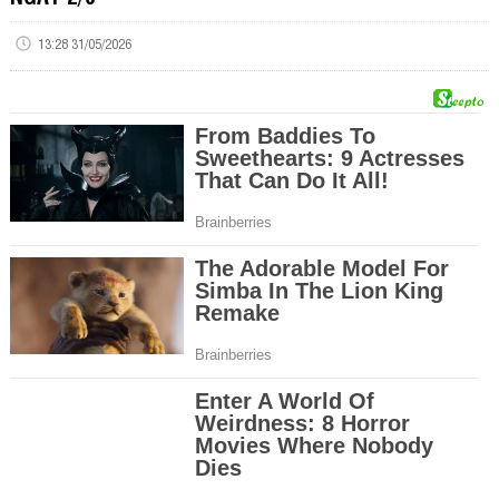
13:28 31/05/2026