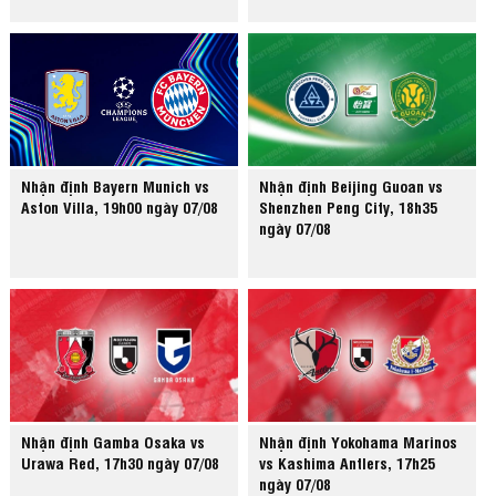
Nhận định Bayern Munich vs
Nhận định Beijing Guoan vs
Aston Villa, 19h00 ngày 07/08
Shenzhen Peng City, 18h35
ngày 07/08
Nhận định Gamba Osaka vs
Nhận định Yokohama Marinos
Urawa Red, 17h30 ngày 07/08
vs Kashima Antlers, 17h25
ngày 07/08