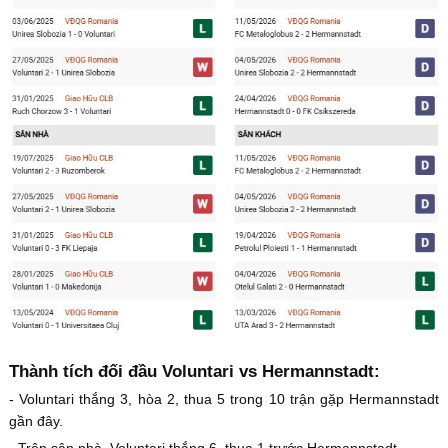
Thành tích đối đầu Voluntari vs Hermannstadt:
- Voluntari thắng 3, hòa 2, thua 5 trong 10 trận gặp Hermannstadt
gần đây.
- Trên sân nhà, Voluntari thắng 6, thua 1 trước Hermannstadt.