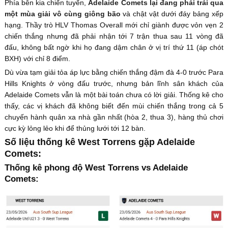
Phía bên kia chiến tuyến,
Adelaide Comets lại đang phải trải qua
một mùa giải vô cùng giông bão
và chật vật dưới đáy bảng xếp
hạng. Thầy trò HLV Thomas Overall mới chỉ giành được vỏn vẹn 2
chiến thắng nhưng đã phải nhận tới 7 trận thua sau 11 vòng đã
đấu, không bất ngờ khi họ đang dậm chân ở vị trí thứ 11 (áp chót
BXH) với chỉ 8 điểm.
Dù vừa tạm giải tỏa áp lực bằng chiến thắng đậm đà 4-0 trước Para
Hills Knights ở vòng đấu trước, nhưng bản lĩnh sân khách của
Adelaide Comets vẫn là một bài toán chưa có lời giải. Thống kê cho
thấy, các vị khách đã không biết đến mùi chiến thắng trong cả 5
chuyến hành quân xa nhà gần nhất (hòa 2, thua 3), hàng thủ chơi
cực kỳ lỏng lẻo khi để thủng lưới tới 12 bàn.
Số liệu thống kê West Torrens gặp Adelaide
Comets:
Thống kê phong độ West Torrens vs Adelaide
Comets: