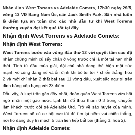
Nhận định West Torrens vs Adelaide Comets, 17h30 ngày 29/5,
vòng 13 VĐ Bang Nam Úc, sân Jack Smith Park. Sân nhà luôn
là điểm tựa an toàn cho các nhà đầu tư khi West Torrens
thường xuyên đạt kết quả tốt tại đây.
Nhận định West Torrens vs Adelaide Comets:
Nhận định West Torrens:
West Torrens bước vào vòng đấu thứ 12 với quyết tâm cao độ
nhằm chứng minh cú sẩy chân ở vòng trước chỉ là một tai nạn nhất
thời. Tính từ đầu mùa giải, đội chủ nhà đang thể hiện một sức
mạnh vô cùng đáng nể và ổn định khi bỏ túi tới 7 chiến thắng, hòa
2 và mới chỉ nhận 2 thất bại sau 11 vòng đấu, xuất sắc ngự trị trên
đỉnh bảng xếp hạng với 23 điểm.
Dẫu vậy, ở lượt trận gần đây nhất, đoàn quân West Torrens vừa bất
ngờ nhận một gáo nước lạnh khi để thua thảm 0-3 trong chuyến
làm khách trước đội trẻ Adelaide Utd. Trở về sào huyệt của mình,
West Torrens sẽ có cơ hội cực tốt để tìm lại niềm vui chiến thắng,
nơi họ đang duy trì mạch 5 trận liên tiếp bất bại (thắng 3, hòa 2).
Nhận định Adelaide Comets: