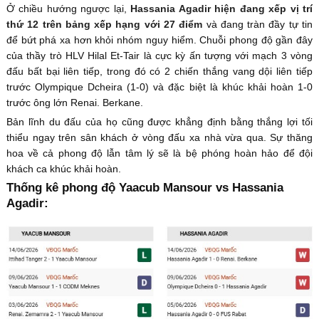
Ở chiều hướng ngược lại,
Hassania Agadir hiện đang xếp vị trí
thứ 12 trên bảng xếp hạng với 27 điểm
và đang tràn đầy tự tin
để bứt phá xa hơn khỏi nhóm nguy hiểm. Chuỗi phong độ gần đây
của thầy trò HLV Hilal Et-Tair là cực kỳ ấn tượng với mạch 3 vòng
đấu bất bại liên tiếp, trong đó có 2 chiến thắng vang dội liên tiếp
trước Olympique Dcheira (1-0) và đặc biệt là khúc khải hoàn 1-0
trước ông lớn Renai. Berkane.
Bản lĩnh du đấu của họ cũng được khẳng định bằng thắng lợi tối
thiểu ngay trên sân khách ở vòng đấu xa nhà vừa qua. Sự thăng
hoa về cả phong độ lẫn tâm lý sẽ là bệ phóng hoàn hảo để đội
khách ca khúc khải hoàn.
Thống kê phong độ Yaacub Mansour vs Hassania
Agadir: