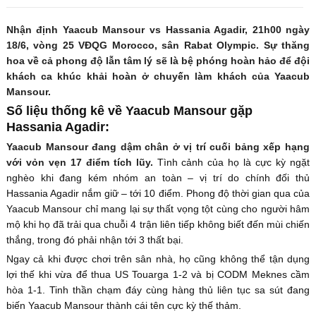
Nhận định Yaacub Mansour vs Hassania Agadir, 21h00 ngày
18/6, vòng 25 VĐQG Morocco, sân Rabat Olympic. Sự thăng
hoa về cả phong độ lẫn tâm lý sẽ là bệ phóng hoàn hảo để đội
khách ca khúc khải hoàn ở chuyến làm khách của Yaacub
Mansour.
Số liệu thống kê về Yaacub Mansour gặp
Hassania Agadir:
Yaacub Mansour đang dậm chân ở vị trí cuối bảng xếp hạng
với vỏn vẹn 17 điểm tích lũy.
Tình cảnh của họ là cực kỳ ngặt
nghèo khi đang kém nhóm an toàn – vị trí do chính đối thủ
Hassania Agadir nắm giữ – tới 10 điểm. Phong độ thời gian qua của
Yaacub Mansour chỉ mang lại sự thất vọng tột cùng cho người hâm
mộ khi họ đã trải qua chuỗi 4 trận liên tiếp không biết đến mùi chiến
thắng, trong đó phải nhận tới 3 thất bại.
Ngay cả khi được chơi trên sân nhà, họ cũng không thể tận dụng
lợi thế khi vừa để thua US Touarga 1-2 và bị CODM Meknes cầm
hòa 1-1. Tinh thần chạm đáy cùng hàng thủ liên tục sa sút đang
biến Yaacub Mansour thành cái tên cực kỳ thế thảm.