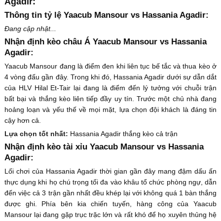
Agadir:
Thông tin tỷ lệ Yaacub Mansour vs Hassania Agadir:
Đang cập nhật...
Nhận định kèo châu Á Yaacub Mansour vs Hassania
Agadir:
Yaacub Mansour đang là điểm đen khi liên tục bế tắc và thua kèo ở
4 vòng đấu gần đây. Trong khi đó, Hassania Agadir dưới sự dẫn dắt
của HLV Hilal Et-Tair lại đang là điểm đến lý tưởng với chuỗi trận
bất bại và thắng kèo liên tiếp đầy uy tín. Trước một chủ nhà đang
hoảng loạn và yếu thế về mọi mặt, lựa chọn đội khách là đáng tin
cậy hơn cả.
Lựa chọn tốt nhất:
Hassania Agadir thắng kèo cả trận
Nhận định kèo tài xỉu Yaacub Mansour vs Hassania
Agadir:
Lối chơi của Hassania Agadir thời gian gần đây mang đậm dấu ấn
thực dụng khi họ chú trọng tối đa vào khâu tổ chức phòng ngự, dẫn
đến việc cả 3 trận gần nhất đều khép lại với không quá 1 bàn thắng
được ghi. Phía bên kia chiến tuyến, hàng công của Yaacub
Mansour lại đang gặp trục trặc lớn và rất khó để họ xuyên thủng hệ