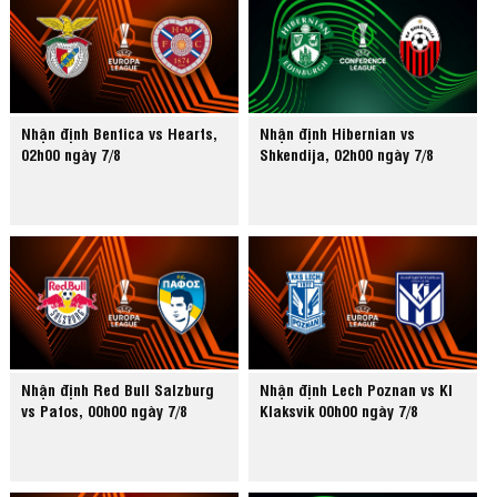
Nhận định Benfica vs Hearts,
Nhận định Hibernian vs
02h00 ngày 7/8
Shkendija, 02h00 ngày 7/8
Nhận định Red Bull Salzburg
Nhận định Lech Poznan vs KI
vs Pafos, 00h00 ngày 7/8
Klaksvik 00h00 ngày 7/8