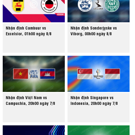
Nhận định Cambuur vs
Nhận định Sonderjyske vs
Excelsior, 01h00 ngày 8/8
Viborg, 00h00 ngày 8/8
Nhận định Việt Nam vs
Nhận định Singapore vs
Campuchia, 20h00 ngày 7/8
Indonesia, 20h00 ngày 7/8