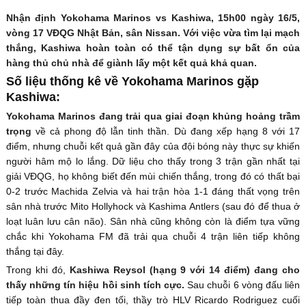
Nhận định Yokohama Marinos vs Kashiwa, 15h00 ngày 16/5,
vòng 17 VĐQG Nhật Bản, sân Nissan. Với việc vừa tìm lại mạch
thắng, Kashiwa hoàn toàn có thể tận dụng sự bất ổn của
hàng thủ chủ nhà để giành lấy một kết quả khả quan.
Số liệu thống kê về Yokohama Marinos gặp
Kashiwa:
Yokohama Marinos đang trải qua giai đoạn khủng hoảng trầm
trọng
về cả phong độ lẫn tinh thần. Dù đang xếp hạng 8 với 17
điểm, nhưng chuỗi kết quả gần đây của đội bóng này thực sự khiến
người hâm mộ lo lắng. Dữ liệu cho thấy trong 3 trận gần nhất tại
giải VĐQG, họ không biết đến mùi chiến thắng, trong đó có thất bại
0-2 trước Machida Zelvia và hai trận hòa 1-1 đáng thất vọng trên
sân nhà trước Mito Hollyhock và Kashima Antlers (sau đó để thua ở
loạt luân lưu cân não). Sân nhà cũng không còn là điểm tựa vững
chắc khi Yokohama FM đã trải qua chuỗi 4 trận liên tiếp không
thắng tại đây.
Trong khi đó,
Kashiwa Reysol (hạng 9 với 14 điểm) đang cho
thấy những tín hiệu hồi sinh tích cực.
Sau chuỗi 6 vòng đấu liên
tiếp toàn thua đầy đen tối, thầy trò HLV Ricardo Rodriguez cuối