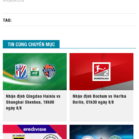
TAG:
TIN CÙNG CHUYÊN MỤC
Nhận định Qingdao Hainiu vs
Nhận định Bochum vs Hertha
Shanghai Shenhua, 18h00
Berlin, 01h30 ngày 8/8
ngày 8/8