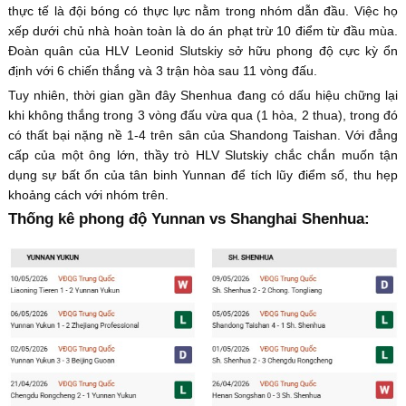
thực tế là đội bóng có thực lực nằm trong nhóm dẫn đầu. Việc họ
xếp dưới chủ nhà hoàn toàn là do án phạt trừ 10 điểm từ đầu mùa.
Đoàn quân của HLV Leonid Slutskiy sở hữu phong độ cực kỳ ổn
định với 6 chiến thắng và 3 trận hòa sau 11 vòng đấu.
Tuy nhiên, thời gian gần đây Shenhua đang có dấu hiệu chững lại
khi không thắng trong 3 vòng đấu vừa qua (1 hòa, 2 thua), trong đó
có thất bại nặng nề 1-4 trên sân của Shandong Taishan. Với đẳng
cấp của một ông lớn, thầy trò HLV Slutskiy chắc chắn muốn tận
dụng sự bất ổn của tân binh Yunnan để tích lũy điểm số, thu hẹp
khoảng cách với nhóm trên.
Thống kê phong độ Yunnan vs Shanghai Shenhua: