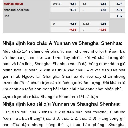
Nhận định kèo châu Á Yunnan vs Shanghai Shenhua:
Mức chấp 1/4 nghiêng về phía Yunnan chủ yếu nhờ lợi thế sân bãi
và thứ hạng tạm thời cao hơn. Tuy nhiên, xét về chất lượng đội
hình và bản lĩnh, Shanghai Shenhua vẫn là đội bóng được đánh giá
nhỉnh hơn. Yunnan Yukun đã thua kèo châu Á ở 2/3 trận sân nhà
gần nhất. Ngược lại, Shanghai Shenhua dù vừa sảy chân nhưng
trước đó đã có chuỗi trận sân khách cực kỳ ấn tượng. Đội khách là
lựa chọn an toàn hơn trong bối cảnh chủ nhà đang chơi phập phù.
Lựa chọn tốt nhất:
Shanghai Shenhua +1/4 cả trận
Nhận định kèo tài xỉu Yunnan vs Shanghai Shenhua:
Các trận đấu của Yunnan Yukun trên sân nhà thường là những
"cơn mưa bàn thắng" (hòa 3-3, thua 1-2, thua 0-3). Hàng công ghi
bàn đều đặn nhưng hàng thủ lại quá hào phóng. Shanghai