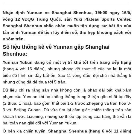
Nhận định Yunnan vs Shanghai Shenhua, 19h00 ngày 16/5,
vòng 12 VĐQG Trung Quốc, sân Yuxi Plateau Sports Center.
Shanghai Shenhua chắc chắn muốn tận dụng sự bất ổn của
tân binh Yunnan để tích lũy điểm số, thu hẹp khoảng cách với
nhóm trên.
Số liệu thống kê về Yunnan gặp Shanghai
Shenhua:
Yunnan Yukun đang có một vị trí khá tốt trên bảng xếp hạng
(hạng 4 với 16 điểm), nhưng phong độ thực tế của họ lại là một
biểu đồ hình sin đầy bất ổn. Sau 11 vòng đấu, đội chủ nhà thắng 5
nhưng cũng đã để thua tới 5 trận.
Dữ liệu chỉ ra rằng sân nhà không còn là pháo đài bất khả xâm
phạm của Yunnan khi họ không thắng trong 3 trận gần nhất tại đây
(2 thua, 1 hòa), bao gồm thất bại 1-2 trước Zhejiang và trận hòa 3-
3 với Beijing Guoan. Dù vừa tìm lại cảm giác chiến thắng trên sân
khách trước Liaoning, nhưng sự thiếu tập trung của hàng thủ vẫn là
bài toán nan giải đối với Yunnan Yukun.
Ở bên kia chiến tuyến,
Shanghai Shenhua (hạng 6 với 11 điểm)