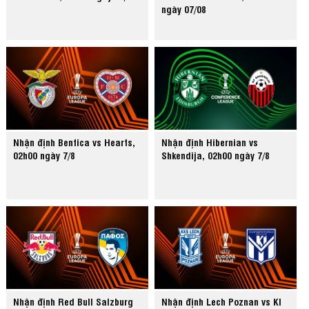
ngày 07/08
Nhận định Benfica vs Hearts,
Nhận định Hibernian vs
02h00 ngày 7/8
Shkendija, 02h00 ngày 7/8
Nhận định Red Bull Salzburg
Nhận định Lech Poznan vs KI