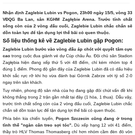
Nhận định Zaglebie Lubin vs Pogon, 23h00 ngày 15/5, vòng 33
VĐQG Ba Lan, sân KGHM Zagłębie Arena. Trước tính chất
sống còn của 2 vòng đấu cuối, Zaglebie Lubin chắc chắn sẽ
dồn toàn lực để tận dụng lợi thế bãi cỏ quen thuộc.
Số liệu thống kê về Zaglebie Lubin gặp Pogon:
Zaglebie Lubin bước vào vòng đấu áp chót với quyết tâm cực
cao
trong cuộc đua giành vé dự Cúp châu Âu. Đội chủ sân Stadion
Zagłębia hiện đang xếp thứ 5 với 48 điểm, chỉ kém nhóm top 4
đúng 1 điểm. Phong độ gần đây của Zaglebie Lubin đã có dấu hiệu
khởi sắc rực rỡ khi họ vừa đánh bại Górnik Zabrze với tỷ số 2-0
ngay trên sân khách.
Tuy nhiên, phong độ sân nhà của họ đang gặp đôi chút vấn đề khi
không thắng trong 2 trận gần nhất tại đây (1 hòa, 1 thua). Dẫu vậy,
trước tính chất sống còn của 2 vòng đấu cuối, Zaglebie Lubin chắc
chắn sẽ dồn toàn lực để tận dụng lợi thế bãi cỏ quen thuộc.
Phía bên kia chiến tuyến,
Pogon Szczecin cũng đang ở trong
tình thế "ngàn cân treo sợi tóc".
Dù xếp hạng 12 với 41 điểm,
thầy trò HLV Thomas Thomasberg chỉ hơn nhóm cầm đèn đỏ vỏn