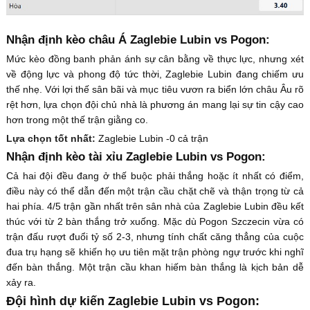
Nhận định kèo châu Á Zaglebie Lubin vs Pogon:
Mức kèo đồng banh phản ánh sự cân bằng về thực lực, nhưng xét
về động lực và phong độ tức thời, Zaglebie Lubin đang chiếm ưu
thế nhẹ. Với lợi thế sân bãi và mục tiêu vươn ra biển lớn châu Âu rõ
rệt hơn, lựa chọn đội chủ nhà là phương án mang lại sự tin cậy cao
hơn trong một thế trận giằng co.
Lựa chọn tốt nhất:
Zaglebie Lubin -0 cả trận
Nhận định kèo tài xỉu Zaglebie Lubin vs Pogon:
Cả hai đội đều đang ở thế buộc phải thắng hoặc ít nhất có điểm,
điều này có thể dẫn đến một trận cầu chặt chẽ và thận trọng từ cả
hai phía. 4/5 trận gần nhất trên sân nhà của Zaglebie Lubin đều kết
thúc với từ 2 bàn thắng trở xuống. Mặc dù Pogon Szczecin vừa có
trận đấu rượt đuổi tỷ số 2-3, nhưng tính chất căng thẳng của cuộc
đua trụ hạng sẽ khiến họ ưu tiên mặt trận phòng ngự trước khi nghĩ
đến bàn thắng. Một trận cầu khan hiếm bàn thắng là kịch bản dễ
xảy ra.
Đội hình dự kiến Zaglebie Lubin vs Pogon: