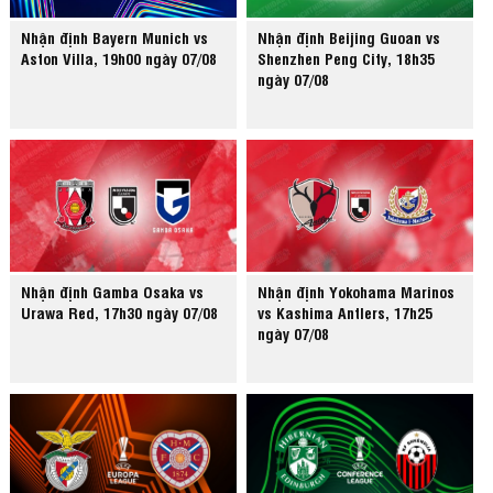
Nhận định Bayern Munich vs
Nhận định Beijing Guoan vs
Aston Villa, 19h00 ngày 07/08
Shenzhen Peng City, 18h35
ngày 07/08
Nhận định Gamba Osaka vs
Nhận định Yokohama Marinos
Urawa Red, 17h30 ngày 07/08
vs Kashima Antlers, 17h25
ngày 07/08