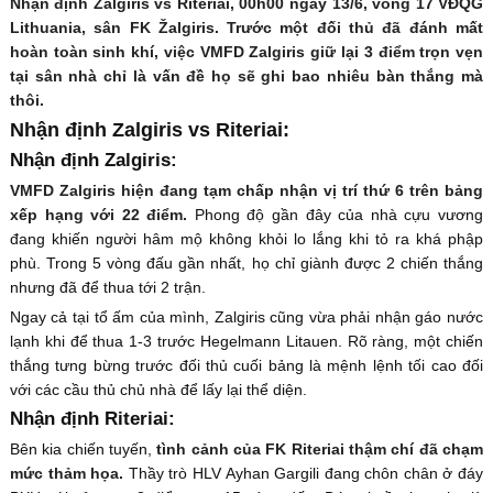
Nhận định Zalgiris vs Riteriai, 00h00 ngày 13/6, vòng 17 VĐQG
Lithuania, sân FK Žalgiris. Trước một đối thủ đã đánh mất
hoàn toàn sinh khí, việc VMFD Zalgiris giữ lại 3 điểm trọn vẹn
tại sân nhà chỉ là vấn đề họ sẽ ghi bao nhiêu bàn thắng mà
thôi.
Nhận định Zalgiris vs Riteriai:
Nhận định Zalgiris:
VMFD Zalgiris hiện đang tạm chấp nhận vị trí thứ 6 trên bảng
xếp hạng với 22 điểm.
Phong độ gần đây của nhà cựu vương
đang khiến người hâm mộ không khỏi lo lắng khi tỏ ra khá phập
phù. Trong 5 vòng đấu gần nhất, họ chỉ giành được 2 chiến thắng
nhưng đã để thua tới 2 trận.
Ngay cả tại tổ ấm của mình, Zalgiris cũng vừa phải nhận gáo nước
lạnh khi để thua 1-3 trước Hegelmann Litauen. Rõ ràng, một chiến
thắng tưng bừng trước đối thủ cuối bảng là mệnh lệnh tối cao đối
với các cầu thủ chủ nhà để lấy lại thể diện.
Nhận định Riteriai:
Bên kia chiến tuyến,
tình cảnh của FK Riteriai thậm chí đã chạm
mức thảm họa.
Thầy trò HLV Ayhan Gargili đang chôn chân ở đáy