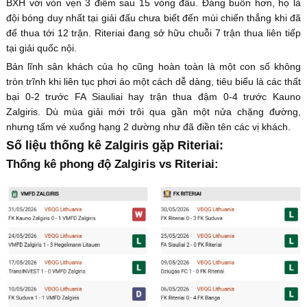
BXH với vỏn vẹn 3 điểm sau 15 vòng đấu. Đáng buồn hơn, họ là
đội bóng duy nhất tại giải đấu chưa biết đến mùi chiến thắng khi đã
để thua tới 12 trận. Riteriai đang sở hữu chuỗi 7 trận thua liên tiếp
tại giải quốc nội.
Bản lĩnh sân khách của họ cũng hoàn toàn là một con số không
tròn trĩnh khi liên tục phơi áo một cách dễ dàng, tiêu biểu là các thất
bại 0-2 trước FA Siauliai hay trận thua đậm 0-4 trước Kauno
Zalgiris. Dù mùa giải mới trôi qua gần một nửa chặng đường,
nhưng tấm vé xuống hạng 2 dường như đã điền tên các vị khách.
Số liệu thống kê Zalgiris gặp Riteriai:
Thống kê phong độ Zalgiris vs Riteriai: