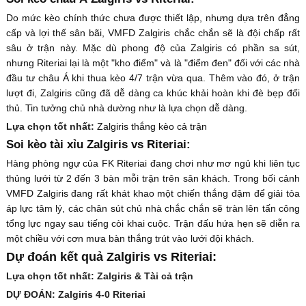
Do mức kèo chính thức chưa được thiết lập, nhưng dựa trên đẳng
cấp và lợi thế sân bãi, VMFD Zalgiris chắc chắn sẽ là đội chấp rất
sâu ở trận này. Mặc dù phong độ của Zalgiris có phần sa sút,
nhưng Riteriai lại là một "kho điểm" và là "điểm đen" đối với các nhà
đầu tư châu Á khi thua kèo 4/7 trận vừa qua. Thêm vào đó, ở trận
lượt đi, Zalgiris cũng đã dễ dàng ca khúc khải hoàn khi đè bẹp đối
thủ. Tin tưởng chủ nhà dường như là lựa chọn dễ dàng.
Lựa chọn tốt nhất:
Zalgiris thắng kèo cả trận
Soi kèo tài xỉu Zalgiris vs Riteriai:
Hàng phòng ngự của FK Riteriai đang chơi như mơ ngủ khi liên tục
thủng lưới từ 2 đến 3 bàn mỗi trận trên sân khách. Trong bối cảnh
VMFD Zalgiris đang rất khát khao một chiến thắng đậm để giải tỏa
áp lực tâm lý, các chân sút chủ nhà chắc chắn sẽ tràn lên tấn công
tổng lực ngay sau tiếng còi khai cuộc. Trận đấu hứa hẹn sẽ diễn ra
một chiều với cơn mưa bàn thắng trút vào lưới đội khách.
Dự đoán kết quả Zalgiris vs Riteriai:
Lựa chọn tốt nhất: Zalgiris & Tài cả trận
DỰ ĐOÁN: Zalgiris 4-0 Riteriai