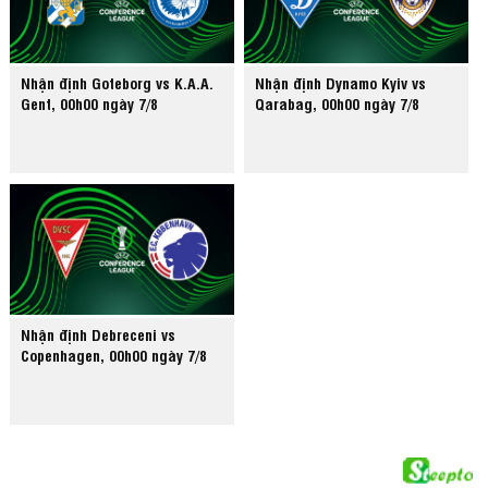
Nhận định Goteborg vs K.A.A.
Nhận định Dynamo Kyiv vs
Gent, 00h00 ngày 7/8
Qarabag, 00h00 ngày 7/8
Nhận định Debreceni vs
Copenhagen, 00h00 ngày 7/8