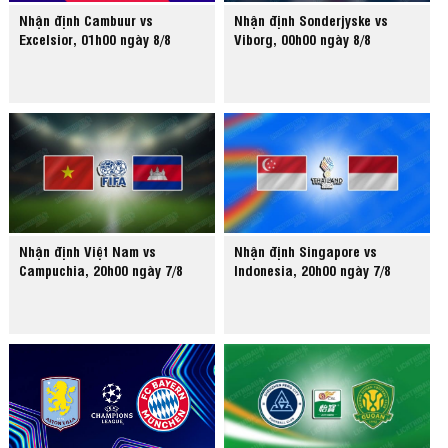
Nhận định Cambuur vs
Nhận định Sonderjyske vs
Excelsior, 01h00 ngày 8/8
Viborg, 00h00 ngày 8/8
Nhận định Việt Nam vs
Nhận định Singapore vs
Campuchia, 20h00 ngày 7/8
Indonesia, 20h00 ngày 7/8