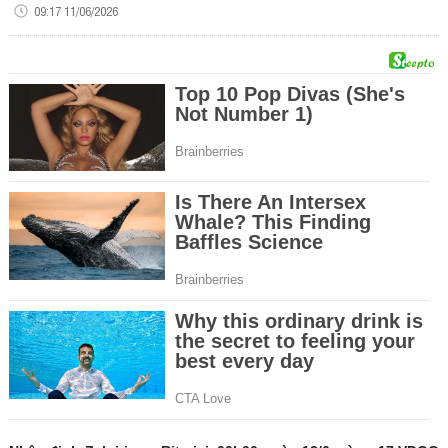
09:17 11/06/2026