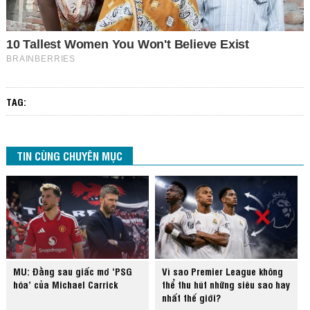
TAG:
TIN CÙNG CHUYÊN MỤC
MU: Đằng sau giấc mơ ‘PSG
Vì sao Premier League không
hóa’ của Michael Carrick
thể thu hút những siêu sao hay
nhất thế giới?