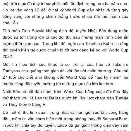
mặt trời mọc đã duy trì sự phát triển ổn định trong hơn ba năm qua.
Họ lọt vào vòng 16 đội ở hai kỳ World Cup gần nhất và từng gây
tiếng vang với những chiến thắng trước nhiều đối thủ mạnh của
châu Âu.
Thủ môn Zion Suzuki khẳng định đội tuyển Nhật Bản đang nhận
được sự tôn trọng lớn từ các đối thủ sau những màn trình diễn ấn
tượng thời gian qua. Trong khi đó, ngôi sao Takefusa Kubo tin rằng
đội tuyển hiện tại được chuẩn bị tốt hơn đáng kể so với World Cup
2022.
Một tín hiệu tích cực khác là sự trở lại của hậu vệ Takehiro
Tomiyasu sau quãng thời gian dài vật lộn với chấn thương. Cầu thủ
27 tuổi cho biết anh không đến World Cup để "tạo kỷ niệm" mà
muốn cùng đội tuyển hướng tới những mục tiêu lớn lao hơn.
Nhật Bản sẽ bắt đầu hành trình World Cup bằng cuộc đối đầu đầy
thử thách với Hà Lan tại Dallas trước khi lần lượt chạm trán Tunisia
và Thụy Điển ở bảng F.
Dù mất đi thủ lĩnh quan trọng nhất và hai ngôi sao tấn công hàng
đầu, niềm tin vẫn chưa biến mất trong phòng thay đồ Samurai Blue.
Trước khi chia tay đội tuyển, Endo đã gửi gắm thông điệp đầy cảm