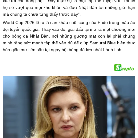
xúc tới các đồng đội: "Đây thực sự là một tập thể tuyệt vời. Tôi tin
họ sẽ vượt qua mọi khó khăn và đưa Nhật Bản tới những giới hạn
mà chúng ta chưa từng thấy trước đây".
World Cup 2026 lẽ ra là sân khấu cuối cùng của Endo trong màu áo
đội tuyển quốc gia. Thay vào đó, giải đấu lại mở ra một chương mới
cho bóng đá Nhật Bản, nơi những gương mặt còn lại phải chứng
minh rằng sức mạnh tập thể vẫn đủ để giúp Samurai Blue hiện thực
hóa giấc mơ tiến sâu tại ngày hội bóng đá lớn nhất hành tinh.