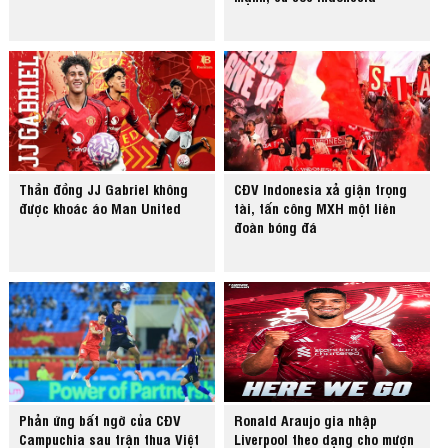
Thần đồng JJ Gabriel không
CĐV Indonesia xả giận trọng
được khoác áo Man United
tài, tấn công MXH một liên
đoàn bóng đá
Phản ứng bất ngờ của CĐV
Ronald Araujo gia nhập
Campuchia sau trận thua Việt
Liverpool theo dạng cho mượn