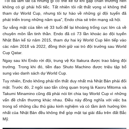
"Tôi đã làm tất cả những gì có thể kể từ khi gặp chấn thương nên
không có gì phải hối tiếc. Tất nhiên tôi rất thất vọng vì không thể
tham dự World Cup, nhưng tôi tự hào về những gì đội tuyển đã
phát triển trong những năm qua", Endo chia sẻ trên mạng xã hội.
Sự vắng mặt của tiền vệ 33 tuổi để lại khoảng trống cực lớn cả về
chuyên môn lẫn tinh thần. Endo đã có 73 lần khoác áo đội tuyển
Nhật Bản kể từ năm 2015, tham dự hai kỳ World Cup liên tiếp vào
các năm 2018 và 2022, đồng thời giữ vai trò đội trưởng sau World
Cup Qatar.
Ngay sau khi Endo rời đội, trung vệ Ko Itakura được trao băng đội
trưởng. Trong khi đó, tiền đạo Shuto Machino được triệu tập bổ
sung vào danh sách dự World Cup.
Tuy nhiên, Endo không phải tổn thất duy nhất mà Nhật Bản phải đối
mặt. Trước đó, 2 ngôi sao tấn công quan trọng là Kaoru Mitoma và
Takumi Minamino cũng đã phải nói lời chia tay World Cup vì những
vấn đề chấn thương khác nhau. Điều này đồng nghĩa với việc ba
trong số những cầu thủ giàu kinh nghiệm và có tầm ảnh hưởng lớn
nhất của Nhật Bản đều không thể góp mặt tại giải đấu trên đất Bắc
Mỹ.