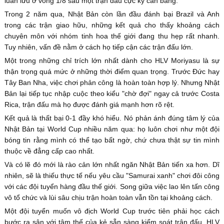
luân lưu ở vòng 1/8 sau một trận đấu cực kỳ cân bằng.
Trong 2 năm qua, Nhật Bản còn lần đầu đánh bại Brazil và Anh
trong các trận giao hữu, những kết quả cho thấy khoảng cách
chuyên môn với nhóm tinh hoa thế giới đang thu hẹp rất nhanh.
Tuy nhiên, vấn đề nằm ở cách họ tiếp cận các trận đấu lớn.
Một trong những chỉ trích lớn nhất dành cho HLV Moriyasu là sự
thận trọng quá mức ở những thời điểm quan trọng. Trước Đức hay
Tây Ban Nha, việc chơi phản công là hoàn toàn hợp lý. Nhưng Nhật
Bản lại tiếp tục nhập cuộc theo kiểu "chờ đợi" ngay cả trước Costa
Rica, trận đấu mà họ được đánh giá mạnh hơn rõ rệt.
Kết quả là thất bại 0-1 đầy khó hiểu. Nó phản ánh đúng tâm lý của
Nhật Bản tại World Cup nhiều năm qua: họ luôn chơi như một đội
bóng tin rằng mình có thể tạo bất ngờ, chứ chưa thật sự tin mình
thuộc về đẳng cấp cao nhất.
Và có lẽ đó mới là rào cản lớn nhất ngăn Nhật Bản tiến xa hơn. Dĩ
nhiên, sẽ là thiếu thực tế nếu yêu cầu "Samurai xanh" chơi đôi công
với các đội tuyển hàng đầu thế giới. Song giữa việc lao lên tấn công
vô tổ chức và lùi sâu chịu trận hoàn toàn vẫn tồn tại khoảng cách.
Một đội tuyển muốn vô địch World Cup trước tiên phải học cách
bước ra sân với tâm thế của kẻ sẵn sàng kiểm soát trận đấu. HLV