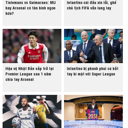
Tielemans vs Guimaraes: MU
Infantino cúi đầu xin lỗi, ghế
hay Arsenal có tân binh ngon
chủ tịch FIFA vẫn lung lay
hơn?
Hậu vệ Nhật Bản sắp trở lại
Infantino bị phanh phui cú bắt
Premier League sau 1 năm
tay bí mật với Super League
chia tay Arsenal