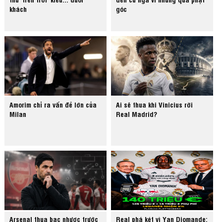
khách
góc
Amorim chỉ ra vấn đề lớn của
Ai sẽ thua khi Vinicius rời
Milan
Real Madrid?
Arsenal thua bạc nhược trước
Real phá két vì Yan Diomande: