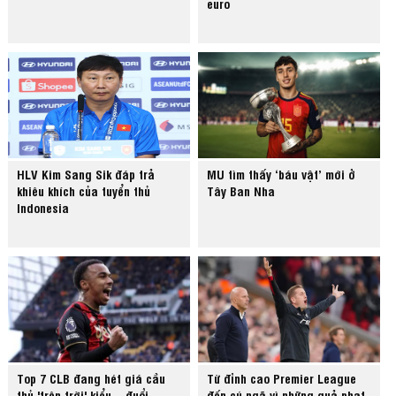
euro
HLV Kim Sang Sik đáp trả
MU tìm thấy ‘báu vật’ mới ở
khiêu khích của tuyển thủ
Tây Ban Nha
Indonesia
Top 7 CLB đang hét giá cầu
Từ đỉnh cao Premier League
thủ 'trên trời' kiểu... đuổi
đến cú ngã vì những quả phạt