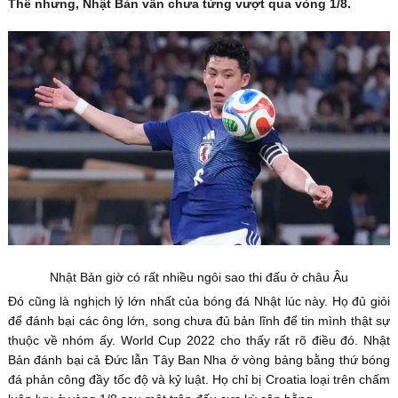
Thế nhưng, Nhật Bản vẫn chưa từng vượt qua vòng 1/8.
Nhật Bản giờ có rất nhiều ngôi sao thi đấu ở châu Âu
Đó cũng là nghịch lý lớn nhất của bóng đá Nhật lúc này. Họ đủ giỏi
để đánh bại các ông lớn, song chưa đủ bản lĩnh để tin mình thật sự
thuộc về nhóm ấy. World Cup 2022 cho thấy rất rõ điều đó. Nhật
Bản đánh bại cả Đức lẫn Tây Ban Nha ở vòng bảng bằng thứ bóng
đá phản công đầy tốc độ và kỷ luật. Họ chỉ bị Croatia loại trên chấm