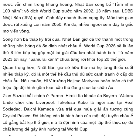
nước vẫn chìm trong khủng hoảng, Nhật Bản công bố "Tầm nhìn
100 năm": vô địch World Cup trước năm 2092. 13 năm sau, LĐBĐ
Nhật Bản (JFA) quyết định đẩy nhanh tham vọng ấy. Mốc thời gian
được rút xuống còn năm 2050. Khi đó, nhiều người xem đây là giấc
mơ viển vông.
Song hơn ba thập kỷ trôi qua, Nhật Bản giờ đã trở thành một trong
những nền bóng đá ổn định nhất châu Á. World Cup 2026 sẽ là lần
thứ 8 liên tiếp họ góp mặt tại giải đấu lớn nhất hành tinh. Từ năm
2023 tới nay, "Samurai xanh" chưa từng rơi khỏi Top 20 thế giới.
Quan trọng hơn, Nhật Bản giờ sở hữu thứ mà họ từng thiếu suốt
nhiều thập kỷ, đó là một thế hệ cầu thủ đủ sức cạnh tranh ở cấp độ
châu Âu. Nếu muốn, HLV trưởng Hajime Moriyasu hoàn toàn có thể
triệu tập đội hình gồm toàn cầu thủ đang chơi tại châu Âu.
Zion Suzuki bắt chính ở Parma. Hiroki Ito khoác áo Bayern. Wataru
Endo chơi cho Liverpool. Takefusa Kubo là ngôi sao tại Real
Sociedad. Daichi Kamada vừa trải qua mùa giải ấn tượng cùng
Crystal Palace. Đó không còn là hình ảnh của một đội tuyển châu Á
cố gắng bắt kịp thế giới, mà là đội hình của một tập thể thực sự đủ
chất lượng để gây ảnh hưởng tại World Cup.