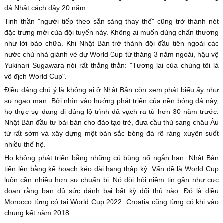
đá Nhật cách đây 20 năm.
Tinh thần "người tiếp theo sẵn sàng thay thế" cũng trở thành nét
đặc trưng mới của đội tuyển này. Không ai muốn dùng chấn thương
như lời bào chữa. Khi Nhật Bản trở thành đội đầu tiên ngoài các
nước chủ nhà giành vé dự World Cup từ tháng 3 năm ngoái, hậu vệ
Yukinari Sugawara nói rất thẳng thắn: "Tương lai của chúng tôi là
vô địch World Cup".
Điều đáng chú ý là không ai ở Nhật Bản còn xem phát biểu ấy như
sự ngạo mạn. Bởi nhìn vào hướng phát triển của nền bóng đá này,
họ thực sự đang đi đúng lộ trình đã vạch ra từ hơn 30 năm trước.
Nhật Bản đầu tư bài bản cho đào tạo trẻ, đưa cầu thủ sang châu Âu
từ rất sớm và xây dựng một bản sắc bóng đá rõ ràng xuyên suốt
nhiều thế hệ.
Họ không phát triển bằng những cú bùng nổ ngắn hạn. Nhật Bản
tiến lên bằng kế hoạch kéo dài hàng thập kỷ. Vấn đề là World Cup
luôn cần nhiều hơn sự chuẩn bị. Nó đòi hỏi niềm tin gần như cực
đoan rằng bạn đủ sức đánh bại bất kỳ đối thủ nào. Đó là điều
Morocco từng có tại World Cup 2022. Croatia cũng từng có khi vào
chung kết năm 2018.