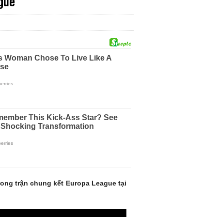
gue
trong trận chung kết Europa League tại