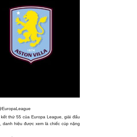
: @EuropaLeague
g kết thứ 55 của Europa League, giải đấu
, danh hiệu được xem là chiếc cúp nặng