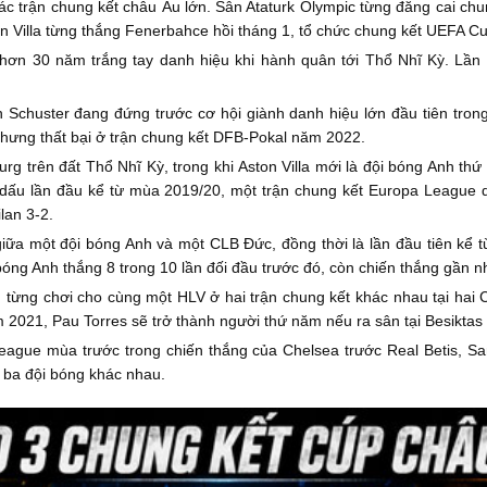
 các trận chung kết châu Âu lớn. Sân Ataturk Olympic từng đăng cai 
on Villa từng thắng Fenerbahce hồi tháng 1, tổ chức chung kết UEFA 
 hơn 30 năm trắng tay danh hiệu khi hành quân tới Thổ Nhĩ Kỳ. Lần 
n Schuster đang đứng trước cơ hội giành danh hiệu lớn đầu tiên tron
 nhưng thất bại ở trận chung kết DFB-Pokal năm 2022.
urg trên đất Thổ Nhĩ Kỳ, trong khi Aston Villa mới là đội bóng Anh thứ
h dấu lần đầu kể từ mùa 2019/20, một trận chung kết Europa League d
lan 3-2.
 giữa một đội bóng Anh và một CLB Đức, đồng thời là lần đầu tiên kể
óng Anh thắng 8 trong 10 lần đối đầu trước đó, còn chiến thắng gần n
thủ từng chơi cho cùng một HLV ở hai trận chung kết khác nhau tại ha
 2021, Pau Torres sẽ trở thành người thứ năm nếu ra sân tại Besiktas
eague mùa trước trong chiến thắng của Chelsea trước Real Betis, Sa
g ba đội bóng khác nhau.