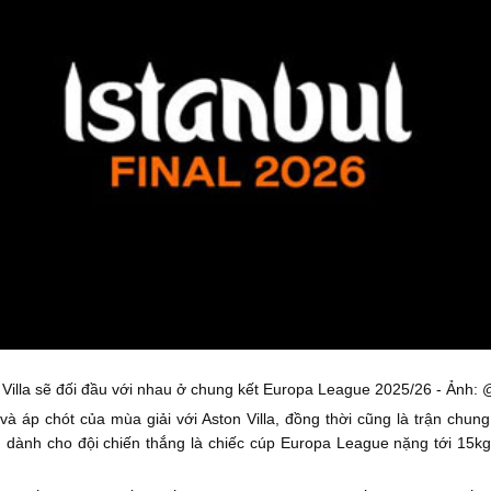
n Villa sẽ đối đầu với nhau ở chung kết Europa League 2025/26 - Ảnh
và áp chót của mùa giải với Aston Villa, đồng thời cũng là trận chun
dành cho đội chiến thắng là chiếc cúp Europa League nặng tới 15kg