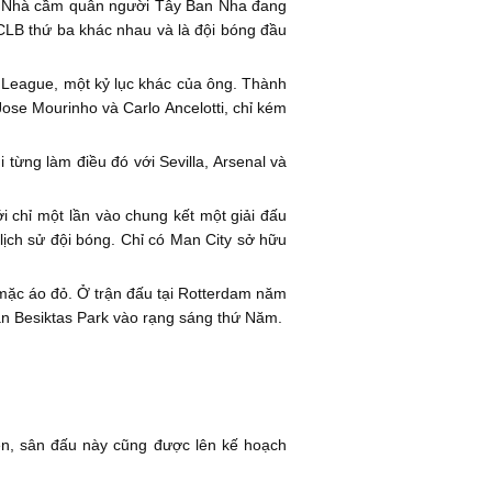
đấu. Nhà cầm quân người Tây Ban Nha đang
CLB thứ ba khác nhau và là đội bóng đầu
a League, một kỷ lục khác của ông. Thành
ose Mourinho và Carlo Ancelotti, chỉ kém
từng làm điều đó với Sevilla, Arsenal và
 chỉ một lần vào chung kết một giải đấu
ịch sử đội bóng. Chỉ có Man City sở hữu
c mặc áo đỏ. Ở trận đấu tại Rotterdam năm
ân Besiktas Park vào rạng sáng thứ Năm.
iên, sân đấu này cũng được lên kế hoạch