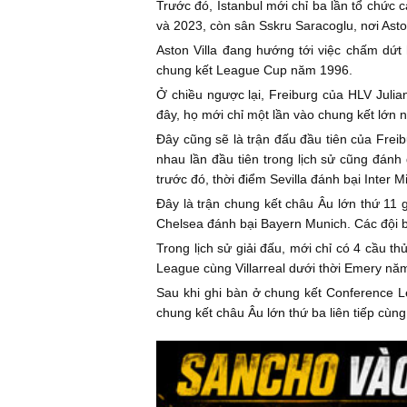
Trước đó, Istanbul mới chỉ ba lần tổ chức
và 2023, còn sân Sskru Saracoglu, nơi Ast
Aston Villa đang hướng tới việc chấm dứt
chung kết League Cup năm 1996.
Ở chiều ngược lại, Freiburg của HLV Julia
đây, họ mới chỉ một lần vào chung kết lớn
Đây cũng sẽ là trận đấu đầu tiên của Freib
nhau lần đầu tiên trong lịch sử cũng đán
trước đó, thời điểm Sevilla đánh bại Inter Mi
Đây là trận chung kết châu Âu lớn thứ 11
Chelsea đánh bại Bayern Munich. Các đội b
Trong lịch sử giải đấu, mới chỉ có 4 cầu 
League cùng Villarreal dưới thời Emery năm
Sau khi ghi bàn ở chung kết Conference L
chung kết châu Âu lớn thứ ba liên tiếp cùn