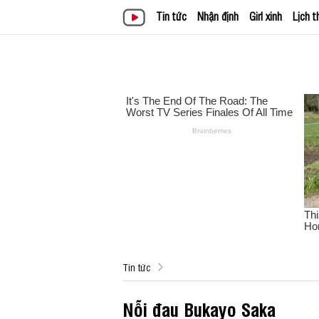
Tin tức
Nhận định
Girl xinh
Lịch t
Tin tức
Nỗi đau Bukayo Saka