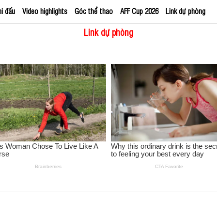
hi đấu
Video highlights
Góc thể thao
AFF Cup 2026
Link dự phòng
Link dự phòng