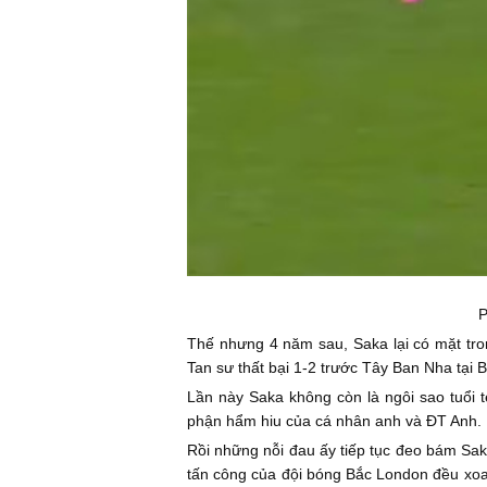
P
Thế nhưng 4 năm sau, Saka lại có mặt tro
Tan sư thất bại 1-2 trước Tây Ban Nha tại Be
Lần này Saka không còn là ngôi sao tuổi 
phận hẩm hiu của cá nhân anh và ĐT Anh.
Rồi những nỗi đau ấy tiếp tục đeo bám Sa
tấn công của đội bóng Bắc London đều xoay