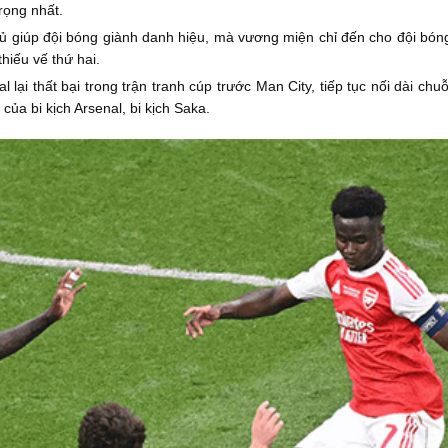
rọng nhất.
ủ giúp đội bóng giành danh hiệu, mà vương miện chỉ đến cho đội bóng 
hiếu vế thứ hai.
 lại thất bại trong trận tranh cúp trước Man City, tiếp tục nối dài ch
ủa bi kịch Arsenal, bi kịch Saka.