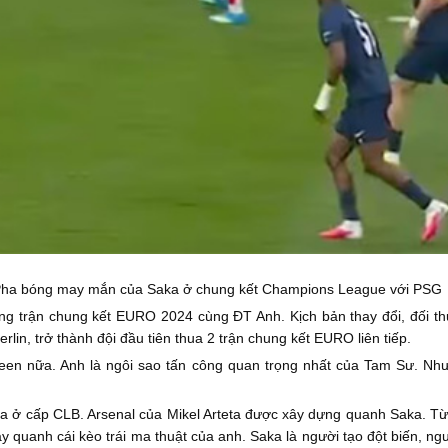
ha bóng may mắn của Saka ở chung kết Champions League với PSG
ng trận chung kết EURO 2024 cùng ĐT Anh. Kịch bản thay đổi, đối thủ
rlin, trở thành đội đầu tiên thua 2 trận chung kết EURO liên tiếp.
teen nữa. Anh là ngôi sao tấn công quan trọng nhất của Tam Sư. Nh
ka ở cấp CLB. Arsenal của Mikel Arteta được xây dựng quanh Saka. 
 quanh cái kèo trái ma thuật của anh. Saka là người tạo đột biến, ng