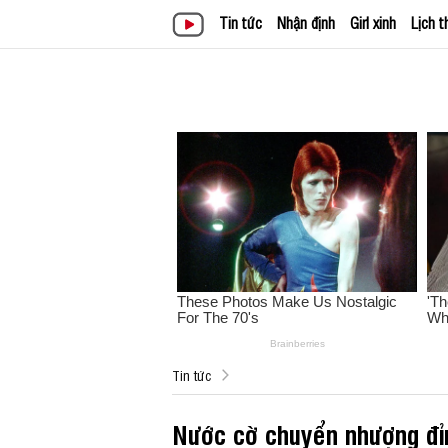
Tin tức
Nhận định
Girl xinh
Lịch t
Tin tức
Nước cờ chuyển nhượng đ