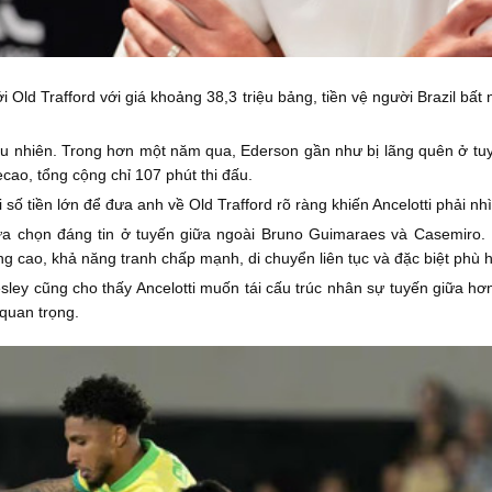
i Old Trafford với giá khoảng 38,3 triệu bảng, tiền vệ người Brazil bất 
u nhiên. Trong hơn một năm qua, Ederson gần như bị lãng quên ở tuyể
ecao, tổng cộng chỉ 107 phút thi đấu.
 tiền lớn để đưa anh về Old Trafford rõ ràng khiến Ancelotti phải nhìn
 lựa chọn đáng tin ở tuyến giữa ngoài Bruno Guimaraes và Casemiro
 cao, khả năng tranh chấp mạnh, di chuyển liên tục và đặc biệt phù h
ley cũng cho thấy Ancelotti muốn tái cấu trúc nhân sự tuyến giữa hơn
quan trọng.