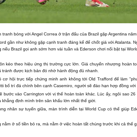
 tranh bóng với Angel Correa ở trận đấu của Brazil gặp Argentina nă
rafford gần như không gặp cạnh tranh đáng kể để chốt giá với Atalanta.
 nếu Brazil gọi anh sớm hơn vài tuần và Ederson chơi nổi bật tại Wor
uôn kéo theo hiệu ứng thị trường cực lớn. Giá chuyển nhượng hoàn to
ã tránh được kịch bản đó nhờ hành động đủ nhanh.
 cơ hội trực tiếp chứng minh anh không tới Old Trafford để làm "p
ti bố trí đá chính bên cạnh Casemiro, người sẽ đáo hạn hợp đồng với 
bước vào Carrington với vị thế hoàn toàn khác. Lúc ấy, ngôi sao 26 
ừa khẳng định mình trên sân khấu lớn nhất thế giới.
g nhân sự tuyến giữa, màn trình diễn tại World Cup có thể giúp Ede
ằm ở số tiền bỏ ra, mà nằm ở việc hoàn tất chúng trước khi cả thế giới