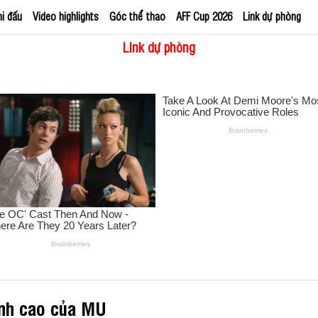
hi đấu
Video highlights
Góc thể thao
AFF Cup 2026
Link dự phòng
Link dự phòng
ỉnh cao của MU