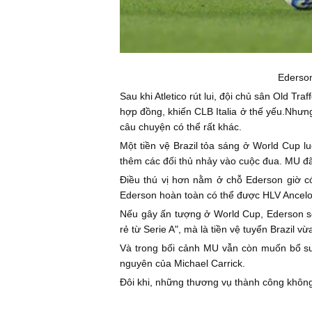
Ederson
Sau khi Atletico rút lui, đội chủ sân Old T
hợp đồng, khiến CLB Italia ở thế yếu.Nhưng
câu chuyện có thể rất khác.
Một tiền vệ Brazil tỏa sáng ở World Cup l
thêm các đối thủ nhảy vào cuộc đua. MU đ
Điều thú vị hơn nằm ở chỗ Ederson giờ có
Ederson hoàn toàn có thể được HLV Ancelot
Nếu gây ấn tượng ở World Cup, Ederson sẽ 
rẻ từ Serie A", mà là tiền vệ tuyển Brazil v
Và trong bối cảnh MU vẫn còn muốn bổ sun
nguyên của Michael Carrick.
Đôi khi, những thương vụ thành công không n