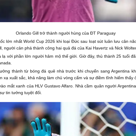
Orlando Gill trở thành người hùng của ĐT Paraguay
c lớn nhất World Cup 2026 khi loại Đức sau loạt sút luân lưu cân não
l, người cản phá thành công hai quả đá của Kai Havertz và Nick Wolte
 xa lạ với phần lớn người hâm mộ thế giới. Giờ đây, thủ thành 25 tuổi 
anada.
 trưởng thành từ bóng đá quê nhà trước khi chuyển sang Argentina k
 xạ xuất sắc, khả năng làm chủ vòng cấm và sự điềm tĩnh hiếm thấy ở
 vào mắt xanh của HLV Gustavo Alfaro. Nhà cầm quân người Argentina q
ự tin tưởng tuyệt đối.