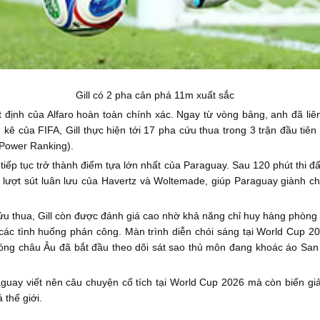
Gill có 2 pha cản phá 11m xuất sắc
 định của Alfaro hoàn toàn chính xác. Ngay từ vòng bảng, anh đã liê
 kê của FIFA, Gill thực hiện tới 17 pha cứu thua trong 3 trận đầu ti
Power Ranking).
tiếp tục trở thành điểm tựa lớn nhất của Paraguay. Sau 120 phút thi đấ
 lượt sút luân lưu của Havertz và Woltemade, giúp Paraguay giành ch
u thua, Gill còn được đánh giá cao nhờ khả năng chỉ huy hàng phòng 
ác tình huống phản công. Màn trình diễn chói sáng tại World Cup 202
óng châu Âu đã bắt đầu theo dõi sát sao thủ môn đang khoác áo San
raguay viết nên câu chuyện cổ tích tại World Cup 2026 mà còn biến gi
thế giới.