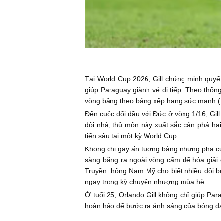
Tại World Cup 2026, Gill chứng minh quyết
giúp Paraguay giành vé đi tiếp. Theo thống
vòng bảng theo bảng xếp hạng sức mạnh (
Đến cuộc đối đầu với Đức ở vòng 1/16, Gill 
đội nhà, thủ môn này xuất sắc cản phá hai
tiến sâu tại một kỳ World Cup.
Không chỉ gây ấn tượng bằng những pha cứ
sàng băng ra ngoài vòng cấm để hóa giải c
Truyền thông Nam Mỹ cho biết nhiều đội b
ngay trong kỳ chuyển nhượng mùa hè.
Ở tuổi 25, Orlando Gill không chỉ giúp Pa
hoàn hảo để bước ra ánh sáng của bóng đá 