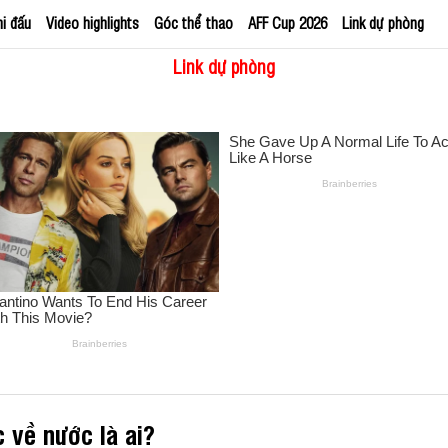
hi đấu
Video highlights
Góc thể thao
AFF Cup 2026
Link dự phòng
Link dự phòng
c về nước là ai?