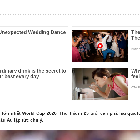
g lớn nhất World Cup 2026. Thủ thành 25 tuổi cản phá hai quả 
âu Âu lập tức chú ý.