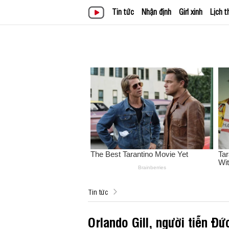
Tin tức
Nhận định
Girl xinh
Lịch t
Tin tức
Orlando Gill, người tiễn Đứ