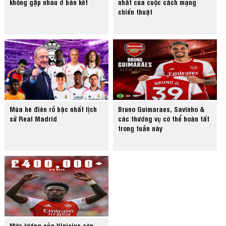
không gặp nhau ở bán kết
nhất của cuộc cách mạng
chiến thuật
Mùa hè điên rồ bậc nhất lịch
Bruno Guimaraes, Savinho &
sử Real Madrid
các thương vụ có thể hoàn tất
trong tuần này
Mức lương của Vinicius còn