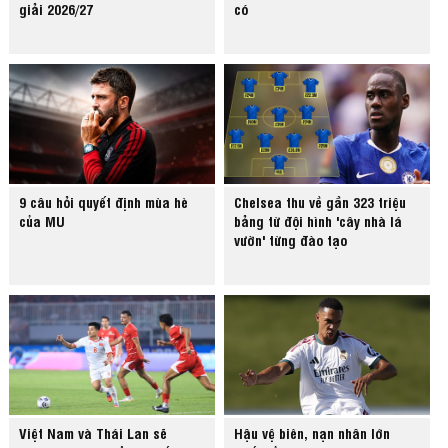
giải 2026/27
có
9 câu hỏi quyết định mùa hè
Chelsea thu về gần 323 triệu
của MU
bảng từ đội hình 'cây nhà lá
vườn' từng đào tạo
Việt Nam và Thái Lan sẽ
Hậu vệ biên, nạn nhân lớn