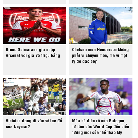
Bruno Guimaraes gia nhập
Chelsea mua Henderson không
Arsenal với giá 75 triệu bảng
phải vì chuyên môn, mà vì một
lý do đặc biệt
Vinicius đang đi vào vết xe đổ
Mùa hè điên rồ của Balogun,
của Neymar?
từ tâm bão World Cup đến biểu
tượng mới của thể thao Mỹ