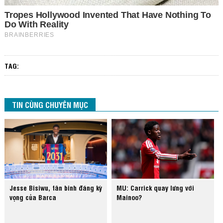
TAG:
TIN CÙNG CHUYÊN MỤC
Jesse Bisiwu, tân binh đáng kỳ
MU: Carrick quay lưng với
vọng của Barca
Mainoo?