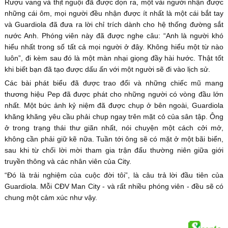
Rượu vang và thịt nguội đã được dọn ra, một vài người nhận được
những cái ôm, mọi người đều nhận được ít nhất là một cái bắt tay
và Guardiola đã đưa ra lời chỉ trích dành cho hệ thống đường sắt
nước Anh. Phóng viên này đã được nghe câu: “Anh là người khó
hiểu nhất trong số tất cả mọi người ở đây. Không hiểu một từ nào
luôn”, đi kèm sau đó là một màn nhại giọng đầy hài hước. Thật tốt
khi biết bạn đã tạo được dấu ấn với một người sẽ đi vào lịch sử.
Các bài phát biểu đã được trao đổi và những chiếc mũ mang
thương hiệu Pep đã được phát cho những người có vòng đầu lớn
nhất. Một bức ảnh kỷ niệm đã được chụp ở bên ngoài, Guardiola
khăng khăng yêu cầu phải chụp ngay trên mặt cỏ của sân tập. Ông
ở trong trạng thái thư giãn nhất, nói chuyện một cách cởi mở,
không cần phải giữ kẽ nữa. Tuần tới ông sẽ có mặt ở một bãi biển,
sau khi từ chối lời mời tham gia trận đấu thường niên giữa giới
truyền thông và các nhân viên của City.
“Đó là trải nghiệm của cuộc đời tôi”, là câu trả lời đầu tiên của
Guardiola. Mỗi CĐV Man City - và rất nhiều phóng viên - đều sẽ có
chung một cảm xúc như vậy.