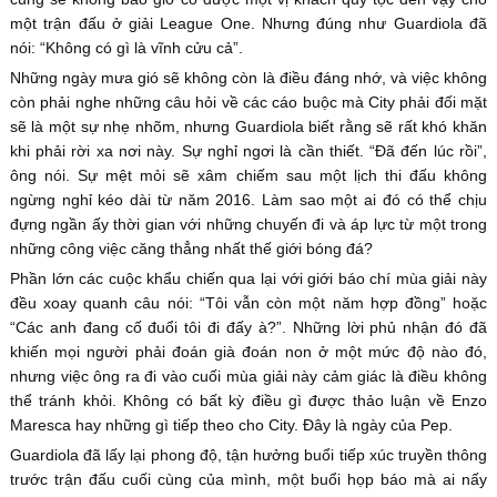
một trận đấu ở giải League One. Nhưng đúng như Guardiola đã
nói: “Không có gì là vĩnh cửu cả”.
Những ngày mưa gió sẽ không còn là điều đáng nhớ, và việc không
còn phải nghe những câu hỏi về các cáo buộc mà City phải đối mặt
sẽ là một sự nhẹ nhõm, nhưng Guardiola biết rằng sẽ rất khó khăn
khi phải rời xa nơi này. Sự nghỉ ngơi là cần thiết. “Đã đến lúc rồi”,
ông nói. Sự mệt mỏi sẽ xâm chiếm sau một lịch thi đấu không
ngừng nghỉ kéo dài từ năm 2016. Làm sao một ai đó có thể chịu
đựng ngần ấy thời gian với những chuyến đi và áp lực từ một trong
những công việc căng thẳng nhất thế giới bóng đá?
Phần lớn các cuộc khẩu chiến qua lại với giới báo chí mùa giải này
đều xoay quanh câu nói: “Tôi vẫn còn một năm hợp đồng” hoặc
“Các anh đang cố đuổi tôi đi đấy à?”. Những lời phủ nhận đó đã
khiến mọi người phải đoán già đoán non ở một mức độ nào đó,
nhưng việc ông ra đi vào cuối mùa giải này cảm giác là điều không
thể tránh khỏi. Không có bất kỳ điều gì được thảo luận về Enzo
Maresca hay những gì tiếp theo cho City. Đây là ngày của Pep.
Guardiola đã lấy lại phong độ, tận hưởng buổi tiếp xúc truyền thông
trước trận đấu cuối cùng của mình, một buổi họp báo mà ai nấy