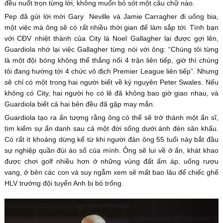
đều nuốt trọn từng lời, không muốn bỏ sót một câu chữ nào.
Pep đã gửi lời mời Gary Neville và Jamie Carragher đi uống bia,
một việc mà ông sẽ có rất nhiều thời gian để làm sắp tới. Tình bạn
với CĐV nhiệt thành của City là Noel Gallagher lại được gợi lên,
Guardiola nhớ lại việc Gallagher từng nói với ông: “Chúng tôi từng
là một đội bóng không thể thắng nổi 4 trận liên tiếp, giờ thì chúng
tôi đang hướng tới 4 chức vô địch Premier League liên tiếp”. Nhưng
sẽ chỉ có một trong hai người biết về kỷ nguyên Peter Swales. Nếu
không có City, hai người họ có lẽ đã không bao giờ giao nhau, và
Guardiola biết cả hai bên đều đã gặp may mắn.
Guardiola tạo ra ấn tượng rằng ông có thể sẽ trở thành một ẩn sĩ,
tìm kiếm sự ẩn danh sau cả một đời sống dưới ánh đèn sân khấu.
Có rất ít khoảng dừng kể từ khi người đàn ông 55 tuổi này bắt đầu
sự nghiệp quần đùi áo số của mình. Ông sẽ lui về ở ẩn, khát khao
được chơi golf nhiều hơn ở những vùng đất ấm áp, uống rượu
vang, ở bên các con và suy ngẫm xem sẽ mất bao lâu để chiếc ghế
HLV trưởng đội tuyển Anh bị bỏ trống.