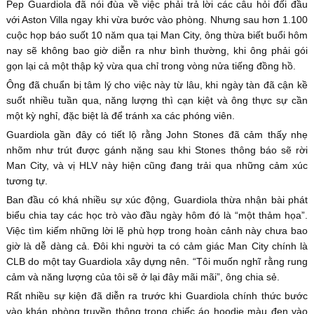
Pep Guardiola đã nói đùa về việc phải trả lời các câu hỏi đối đầu
với Aston Villa ngay khi vừa bước vào phòng. Nhưng sau hơn 1.100
cuộc họp báo suốt 10 năm qua tại Man City, ông thừa biết buổi hôm
nay sẽ không bao giờ diễn ra như bình thường, khi ông phải gói
gọn lại cả một thập kỷ vừa qua chỉ trong vòng nửa tiếng đồng hồ.
Ông đã chuẩn bị tâm lý cho việc này từ lâu, khi ngày tàn đã cận kề
suốt nhiều tuần qua, năng lượng thì cạn kiệt và ông thực sự cần
một kỳ nghỉ, đặc biệt là để tránh xa các phóng viên.
Guardiola gần đây có tiết lộ rằng John Stones đã cảm thấy nhẹ
nhõm như trút được gánh nặng sau khi Stones thông báo sẽ rời
Man City, và vị HLV này hiện cũng đang trải qua những cảm xúc
tương tự.
Ban đầu có khá nhiều sự xúc động, Guardiola thừa nhận bài phát
biểu chia tay các học trò vào đầu ngày hôm đó là “một thảm họa”.
Việc tìm kiếm những lời lẽ phù hợp trong hoàn cảnh này chưa bao
giờ là dễ dàng cả. Đôi khi người ta có cảm giác Man City chính là
CLB do một tay Guardiola xây dựng nên. “Tôi muốn nghĩ rằng rung
cảm và năng lượng của tôi sẽ ở lại đây mãi mãi”, ông chia sẻ.
Rất nhiều sự kiện đã diễn ra trước khi Guardiola chính thức bước
vào khán phòng truyền thông trong chiếc áo hoodie màu đen vào