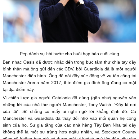
Pep dành sự hài hước cho buổi họp báo cuối cùng
Ban nhạc Oasis đã được nhắc đến trong bức tâm thư chia tay đầy
bình thản mà ông gửi đến các CĐV, bởi Guardiola đã là một người
Manchester điển hình. Ông đã nói đầy xúc động về vụ tấn công tại
Manchester Arena năm 2017, thời điểm gia đình ông đang có mặt
tại địa điểm này.
Vị chiến lược gia người Catalonia đã dùng (gần như) nguyên văn
những lời của nhà thơ người Manchester, Tony Walsh: “Đây là nơi
của tôi”. Sẽ chẳng có mấy ai nghi ngờ lời khẳng định đó. Cả
Manchester và Guardiola đã thay đổi nhờ vào mối quan hệ cộng
sinh của họ. Sự gia tăng của các nhà hàng Tây Ban Nha tại đây
không thể là một sự trùng hợp ngẫu nhiên, và Stockport County
cũng sẽ không bao giờ có được một vị khách quý tộc đến vậy cho