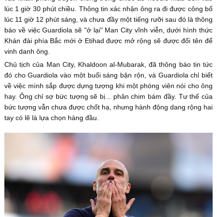
lúc 1 giờ 30 phút chiều. Thông tin xác nhận ông ra đi được công bố
lúc 11 giờ 12 phút sáng, và chưa đầy một tiếng rưỡi sau đó là thông
báo về việc Guardiola sẽ "ở lại" Man City vĩnh viễn, dưới hình thức
Khán đài phía Bắc mới ở Etihad được mở rộng sẽ được đổi tên để
vinh danh ông.
Chủ tịch của Man City, Khaldoon al-Mubarak, đã thông báo tin tức
đó cho Guardiola vào một buổi sáng bận rộn, và Guardiola chỉ biết
về việc mình sắp được dựng tượng khi một phóng viên nói cho ông
hay. Ông chỉ sợ bức tượng sẽ bị... phân chim bám đầy. Tư thế của
bức tượng vẫn chưa được chốt hạ, nhưng hành động dang rộng hai
tay có lẽ là lựa chọn hàng đầu.