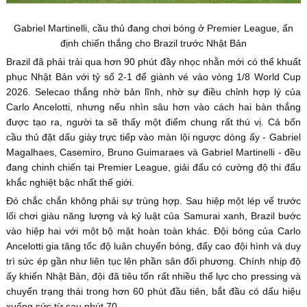
Gabriel Martinelli, cầu thủ đang chơi bóng ở Premier League, ấn
định chiến thắng cho Brazil trước Nhật Bản
Brazil đã phải trải qua hơn 90 phút đầy nhọc nhằn mới có thể khuất
phục Nhật Bản với tỷ số 2-1 để giành vé vào vòng 1/8 World Cup
2026. Selecao thắng nhờ bản lĩnh, nhờ sự điều chỉnh hợp lý của
Carlo Ancelotti, nhưng nếu nhìn sâu hơn vào cách hai bàn thắng
được tạo ra, người ta sẽ thấy một điểm chung rất thú vị. Cả bốn
cầu thủ đặt dấu giày trực tiếp vào màn lội ngược dòng ấy - Gabriel
Magalhaes, Casemiro, Bruno Guimaraes và Gabriel Martinelli - đều
đang chinh chiến tại Premier League, giải đấu có cường độ thi đấu
khắc nghiệt bậc nhất thế giới.
Đó chắc chắn không phải sự trùng hợp. Sau hiệp một lép vế trước
lối chơi giàu năng lượng và kỷ luật của Samurai xanh, Brazil bước
vào hiệp hai với một bộ mặt hoàn toàn khác. Đội bóng của Carlo
Ancelotti gia tăng tốc độ luân chuyển bóng, đẩy cao đội hình và duy
trì sức ép gần như liên tục lên phần sân đối phương. Chính nhịp độ
ấy khiến Nhật Bản, đội đã tiêu tốn rất nhiều thể lực cho pressing và
chuyển trạng thái trong hơn 60 phút đầu tiên, bắt đầu có dấu hiệu
xuống sức từ sau phút 70.