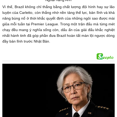
Vì thế, Brazil không chỉ thắng bằng chất lượng đội hình hay sự lão
luyện của Carletto, còn thắng nhờ nền tảng thể lực, bản lĩnh và khả
năng bùng nổ ở thời khắc quyết định của những ngôi sao được mài
giũa mỗi tuần tại Premier League. Trong một trận đấu mà từng mét
chạy đều mang ý nghĩa sống còn, dấu ấn của giải đấu khắc nghiệt
nhất hành tinh đã góp phần đưa Brazil hoàn tất màn lội ngược dòng
đầy bản lĩnh trước Nhật Bản.