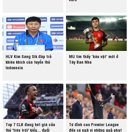
HLV Kim Sang Sik đáp trả
MU tìm thấy ‘báu vật’ mới ở
khiêu khích của tuyển thủ
Tây Ban Nha
Indonesia
Top 7 CLB đang hét giá cầu
Từ đỉnh cao Premier League
thủ 'trên trời' kiểu... đuổi
đến cú ngã vì những quả phạt