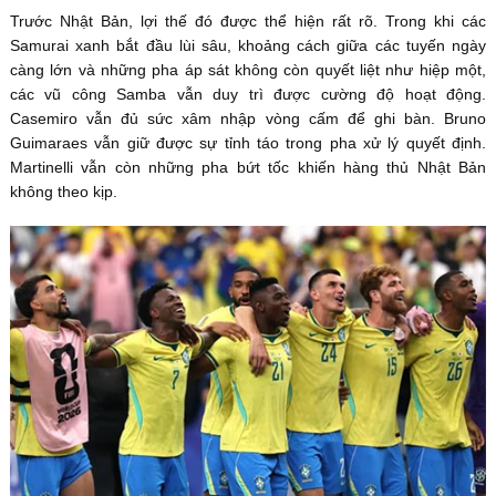
Trước Nhật Bản, lợi thế đó được thể hiện rất rõ. Trong khi các
Samurai xanh bắt đầu lùi sâu, khoảng cách giữa các tuyến ngày
càng lớn và những pha áp sát không còn quyết liệt như hiệp một,
các vũ công Samba vẫn duy trì được cường độ hoạt động.
Casemiro vẫn đủ sức xâm nhập vòng cấm để ghi bàn. Bruno
Guimaraes vẫn giữ được sự tỉnh táo trong pha xử lý quyết định.
Martinelli vẫn còn những pha bứt tốc khiến hàng thủ Nhật Bản
không theo kịp.