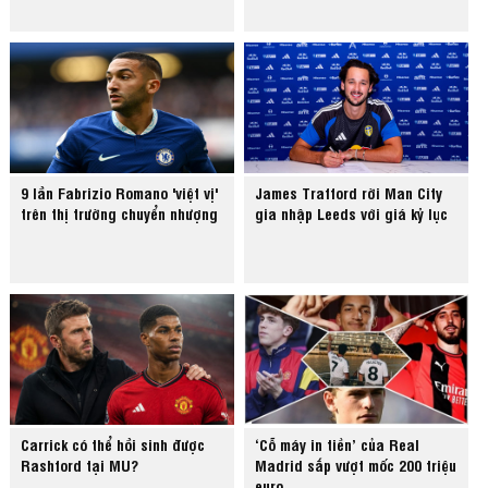
9 lần Fabrizio Romano 'việt vị'
James Trafford rời Man City
trên thị trường chuyển nhượng
gia nhập Leeds với giá kỷ lục
Carrick có thể hồi sinh được
‘Cỗ máy in tiền’ của Real
Rashford tại MU?
Madrid sắp vượt mốc 200 triệu
euro