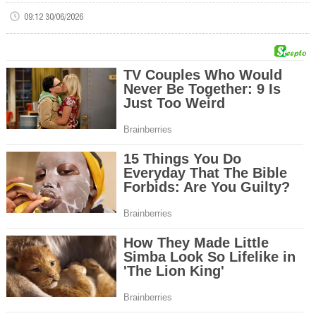
09:12 30/06/2026