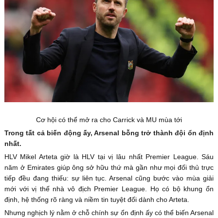
Cơ hội có thể mở ra cho Carrick và MU mùa tới
Trong tất cả biến động ấy, Arsenal bỗng trở thành đội ổn định
nhất.
HLV Mikel Arteta giờ là HLV tại vị lâu nhất Premier League. Sáu
năm ở Emirates giúp ông sở hữu thứ mà gần như mọi đối thủ trực
tiếp đều đang thiếu: sự liên tục. Arsenal cũng bước vào mùa giải
mới với vị thế nhà vô địch Premier League. Họ có bộ khung ổn
định, hệ thống rõ ràng và niềm tin tuyệt đối dành cho Arteta.
Nhưng nghịch lý nằm ở chỗ chính sự ổn định ấy có thể biến Arsenal