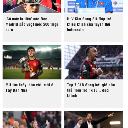
‘Cỗ máy in tiền’ của Real
HLV Kim Sang Sik đáp trả
Madrid sắp vượt mốc 200 triệu
khiêu khích của tuyển thủ
euro
Indonesia
MU tìm thấy ‘báu vật’ mới ở
Top 7 CLB đang hét giá cầu
Tây Ban Nha
thủ 'trên trời' kiểu... đuổi
khách