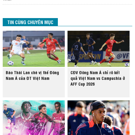
TIN CÙNG CHUYÊN MỤC
Báo Thái Lan chê vị thế Đông
CĐV Đông Nam Á chỉ rõ kết
Nam Á của ĐT Việt Nam
quả Việt Nam vs Campuchia ở
AFF Cup 2026