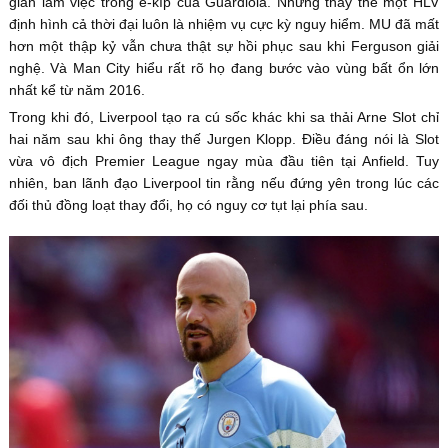
gian làm việc trong ê-kíp của Guardiola. Nhưng thay thế một HLV
định hình cả thời đại luôn là nhiệm vụ cực kỳ nguy hiểm. MU đã mất
hơn một thập kỷ vẫn chưa thật sự hồi phục sau khi Ferguson giải
nghệ. Và Man City hiểu rất rõ họ đang bước vào vùng bất ổn lớn
nhất kể từ năm 2016.
Trong khi đó, Liverpool tạo ra cú sốc khác khi sa thải Arne Slot chỉ
hai năm sau khi ông thay thế Jurgen Klopp. Điều đáng nói là Slot
vừa vô địch Premier League ngay mùa đầu tiên tại Anfield. Tuy
nhiên, ban lãnh đạo Liverpool tin rằng nếu đứng yên trong lúc các
đối thủ đồng loạt thay đổi, họ có nguy cơ tụt lại phía sau.