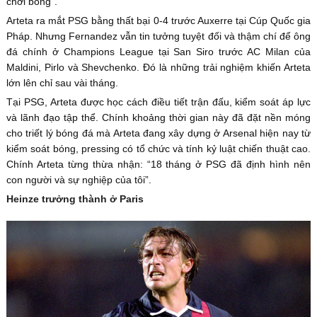
chơi bóng”.
Arteta ra mắt PSG bằng thất bại 0-4 trước Auxerre tại Cúp Quốc gia
Pháp. Nhưng Fernandez vẫn tin tưởng tuyệt đối và thậm chí để ông
đá chính ở Champions League tại San Siro trước AC Milan của
Maldini, Pirlo và Shevchenko. Đó là những trải nghiệm khiến Arteta
lớn lên chỉ sau vài tháng.
Tại PSG, Arteta được học cách điều tiết trận đấu, kiểm soát áp lực
và lãnh đạo tập thể. Chính khoảng thời gian này đã đặt nền móng
cho triết lý bóng đá mà Arteta đang xây dựng ở Arsenal hiện nay từ
kiểm soát bóng, pressing có tổ chức và tính kỷ luật chiến thuật cao.
Chính Arteta từng thừa nhận: “18 tháng ở PSG đã định hình nên
con người và sự nghiệp của tôi”.
Heinze trưởng thành ở Paris