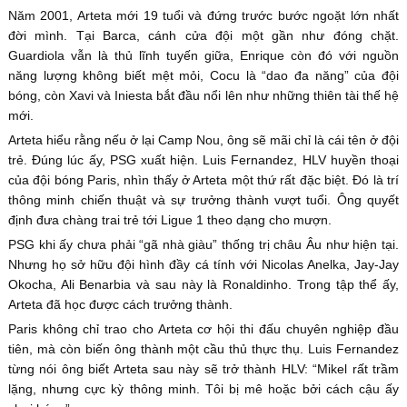
Năm 2001, Arteta mới 19 tuổi và đứng trước bước ngoặt lớn nhất
đời mình. Tại Barca, cánh cửa đội một gần như đóng chặt.
Guardiola vẫn là thủ lĩnh tuyến giữa, Enrique còn đó với nguồn
năng lượng không biết mệt mỏi, Cocu là “dao đa năng” của đội
bóng, còn Xavi và Iniesta bắt đầu nổi lên như những thiên tài thế hệ
mới.
Arteta hiểu rằng nếu ở lại Camp Nou, ông sẽ mãi chỉ là cái tên ở đội
trẻ. Đúng lúc ấy, PSG xuất hiện. Luis Fernandez, HLV huyền thoại
của đội bóng Paris, nhìn thấy ở Arteta một thứ rất đặc biệt. Đó là trí
thông minh chiến thuật và sự trưởng thành vượt tuổi. Ông quyết
định đưa chàng trai trẻ tới Ligue 1 theo dạng cho mượn.
PSG khi ấy chưa phải “gã nhà giàu” thống trị châu Âu như hiện tại.
Nhưng họ sở hữu đội hình đầy cá tính với Nicolas Anelka, Jay-Jay
Okocha, Ali Benarbia và sau này là Ronaldinho. Trong tập thể ấy,
Arteta đã học được cách trưởng thành.
Paris không chỉ trao cho Arteta cơ hội thi đấu chuyên nghiệp đầu
tiên, mà còn biến ông thành một cầu thủ thực thụ. Luis Fernandez
từng nói ông biết Arteta sau này sẽ trở thành HLV: “Mikel rất trầm
lặng, nhưng cực kỳ thông minh. Tôi bị mê hoặc bởi cách cậu ấy