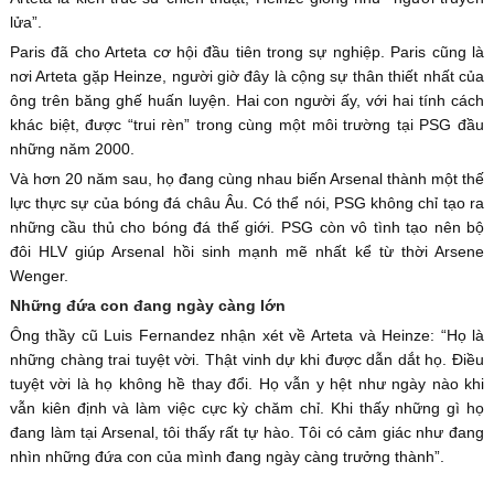
lửa”.
Paris đã cho Arteta cơ hội đầu tiên trong sự nghiệp. Paris cũng là
nơi Arteta gặp Heinze, người giờ đây là cộng sự thân thiết nhất của
ông trên băng ghế huấn luyện. Hai con người ấy, với hai tính cách
khác biệt, được “trui rèn” trong cùng một môi trường tại PSG đầu
những năm 2000.
Và hơn 20 năm sau, họ đang cùng nhau biến Arsenal thành một thế
lực thực sự của bóng đá châu Âu. Có thể nói, PSG không chỉ tạo ra
những cầu thủ cho bóng đá thế giới. PSG còn vô tình tạo nên bộ
đôi HLV giúp Arsenal hồi sinh mạnh mẽ nhất kể từ thời Arsene
Wenger.
Những đứa con đang ngày càng lớn
Ông thầy cũ Luis Fernandez nhận xét về Arteta và Heinze: “Họ là
những chàng trai tuyệt vời. Thật vinh dự khi được dẫn dắt họ. Điều
tuyệt vời là họ không hề thay đổi. Họ vẫn y hệt như ngày nào khi
vẫn kiên định và làm việc cực kỳ chăm chỉ. Khi thấy những gì họ
đang làm tại Arsenal, tôi thấy rất tự hào. Tôi có cảm giác như đang
nhìn những đứa con của mình đang ngày càng trưởng thành”.