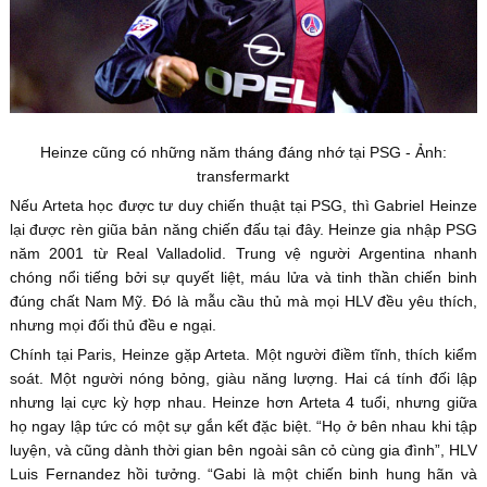
Heinze cũng có những năm tháng đáng nhớ tại PSG - Ảnh:
transfermarkt
Nếu Arteta học được tư duy chiến thuật tại PSG, thì Gabriel Heinze
lại được rèn giũa bản năng chiến đấu tại đây. Heinze gia nhập PSG
năm 2001 từ Real Valladolid. Trung vệ người Argentina nhanh
chóng nổi tiếng bởi sự quyết liệt, máu lửa và tinh thần chiến binh
đúng chất Nam Mỹ. Đó là mẫu cầu thủ mà mọi HLV đều yêu thích,
nhưng mọi đối thủ đều e ngại.
Chính tại Paris, Heinze gặp Arteta. Một người điềm tĩnh, thích kiểm
soát. Một người nóng bỏng, giàu năng lượng. Hai cá tính đối lập
nhưng lại cực kỳ hợp nhau. Heinze hơn Arteta 4 tuổi, nhưng giữa
họ ngay lập tức có một sự gắn kết đặc biệt. “Họ ở bên nhau khi tập
luyện, và cũng dành thời gian bên ngoài sân cỏ cùng gia đình”, HLV
Luis Fernandez hồi tưởng. “Gabi là một chiến binh hung hãn và