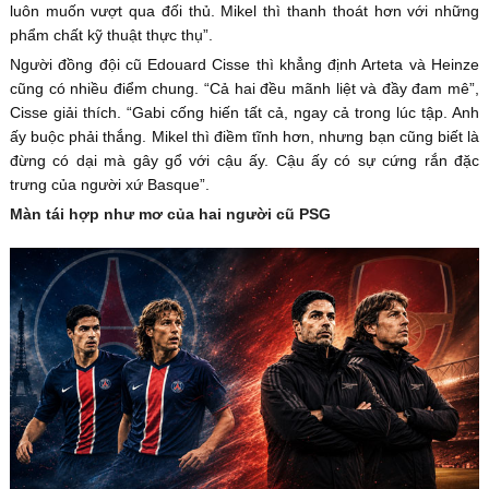
luôn muốn vượt qua đối thủ. Mikel thì thanh thoát hơn với những
phẩm chất kỹ thuật thực thụ”.
Người đồng đội cũ Edouard Cisse thì khẳng định Arteta và Heinze
cũng có nhiều điểm chung. “Cả hai đều mãnh liệt và đầy đam mê”,
Cisse giải thích. “Gabi cống hiến tất cả, ngay cả trong lúc tập. Anh
ấy buộc phải thắng. Mikel thì điềm tĩnh hơn, nhưng bạn cũng biết là
đừng có dại mà gây gổ với cậu ấy. Cậu ấy có sự cứng rắn đặc
trưng của người xứ Basque”.
Màn tái hợp như mơ của hai người cũ PSG