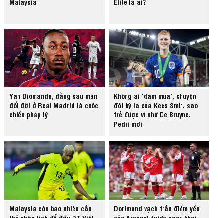
Malaysia
Elite là ai?
Yan Diomande, đằng sau màn
Không ai ‘dám mua’, chuyện
đổi đời ở Real Madrid là cuộc
đời kỳ lạ của Kees Smit, sao
chiến pháp lý
trẻ được ví như De Bruyne,
Pedri mới
Malaysia còn bao nhiêu cầu
Dortmund vạch trần điểm yếu
thủ nhập tịch để đấu ĐT Việt
của Arsenal trước ngày khai