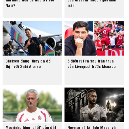
Nam?
màn
Chelsea đang ‘thay da đổi
5 điều rút ra sau trận thua
thịt’ với Xabi Alonso
của Liverpool trước Monaco
Mourinho từng ‘chốt’ dẫn dắt
Neymar sẽ tái hợp Messi và