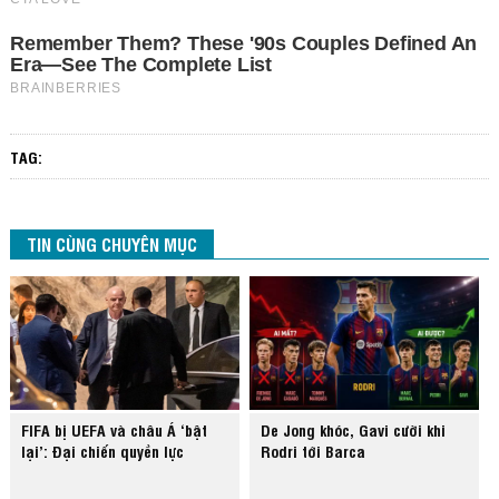
TAG:
TIN CÙNG CHUYÊN MỤC
FIFA bị UEFA và châu Á ‘bật
De Jong khóc, Gavi cười khi
lại’: Đại chiến quyền lực
Rodri tới Barca