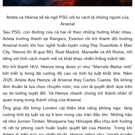
Arteta và Heinze sẽ tái ngộ PSG với tư cách là những người của
Arsenal
Sau PSG, con đường của cả hai rẽ theo những hướng khác nhau.
Arteta trưởng thành tại Rangers, Everton rồi trở thành đội trưởng
Arsenal trước khi học nghề huấn luyện cùng Pep Guardiola ở Man
City. Heinze thì đi qua MU, Real Madrid, Marseille và AS Roma, nổi
tiếng với tính cách mạnh mẽ và khát khao chiến thắng mãnh liệt.
Khi trở thành HLV, Heinze từng được ví như “Marcelo Bielsa mới”
bởi triết lý bóng đá cường độ cao và tính kỷ luật khắt khe. Năm
2025, Arteta đưa Heinze về Arsenal thay Carlos Cuesta. Đó không
đơn thuần là lựa chọn chuyên môn, mà còn là quyết định dựa trên
sự tin tưởng tuyệt đối. Và Heinze nhanh chóng trở thành nhân tố
quan trọng trong thành công của Arsenal.
Ông giúp đội bóng London cải thiện khả năng phòng ngự, tăng
cường tính kỷ luật và sự lì lợm trong các trận đấu lớn. Những hậu
vệ như Jurrien Timber, Mosquera hay Hincapie đều chịu ảnh hưởng
rõ rệt từ phong cách huấn luyện quyết liệt của Heinze. Trong khi
Arteta là kiến trúc sư chiến thuật, Heinze giống như “người truyền