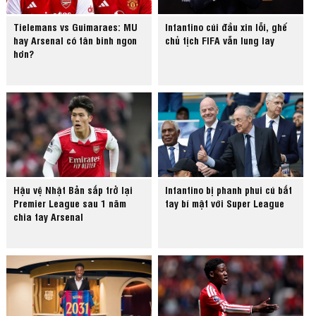
Tielemans vs Guimaraes: MU
Infantino cúi đầu xin lỗi, ghế
hay Arsenal có tân binh ngon
chủ tịch FIFA vẫn lung lay
hơn?
Hậu vệ Nhật Bản sắp trở lại
Infantino bị phanh phui cú bắt
Premier League sau 1 năm
tay bí mật với Super League
chia tay Arsenal