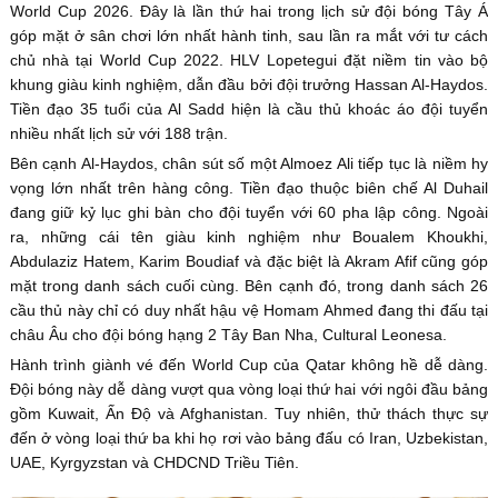
World Cup 2026. Đây là lần thứ hai trong lịch sử đội bóng Tây Á
góp mặt ở sân chơi lớn nhất hành tinh, sau lần ra mắt với tư cách
chủ nhà tại World Cup 2022. HLV Lopetegui đặt niềm tin vào bộ
khung giàu kinh nghiệm, dẫn đầu bởi đội trưởng Hassan Al-Haydos.
Tiền đạo 35 tuổi của Al Sadd hiện là cầu thủ khoác áo đội tuyển
nhiều nhất lịch sử với 188 trận.
Bên cạnh Al-Haydos, chân sút số một Almoez Ali tiếp tục là niềm hy
vọng lớn nhất trên hàng công. Tiền đạo thuộc biên chế Al Duhail
đang giữ kỷ lục ghi bàn cho đội tuyển với 60 pha lập công. Ngoài
ra, những cái tên giàu kinh nghiệm như Boualem Khoukhi,
Abdulaziz Hatem, Karim Boudiaf và đặc biệt là Akram Afif cũng góp
mặt trong danh sách cuối cùng. Bên cạnh đó, trong danh sách 26
cầu thủ này chỉ có duy nhất hậu vệ Homam Ahmed đang thi đấu tại
châu Âu cho đội bóng hạng 2 Tây Ban Nha, Cultural Leonesa.
Hành trình giành vé đến World Cup của Qatar không hề dễ dàng.
Đội bóng này dễ dàng vượt qua vòng loại thứ hai với ngôi đầu bảng
gồm Kuwait, Ấn Độ và Afghanistan. Tuy nhiên, thử thách thực sự
đến ở vòng loại thứ ba khi họ rơi vào bảng đấu có Iran, Uzbekistan,
UAE, Kyrgyzstan và CHDCND Triều Tiên.