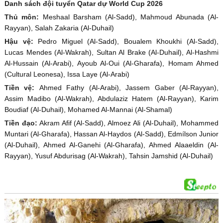
Danh sách đội tuyển Qatar dự World Cup 2026
Thủ môn:
Meshaal Barsham (Al-Sadd), Mahmoud Abunada (Al-
Rayyan), Salah Zakaria (Al-Duhail)
Hậu vệ:
Pedro Miguel (Al-Sadd), Boualem Khoukhi (Al-Sadd),
Lucas Mendes (Al-Wakrah), Sultan Al Brake (Al-Duhail), Al-Hashmi
Al-Hussain (Al-Arabi), Ayoub Al-Oui (Al-Gharafa), Homam Ahmed
(Cultural Leonesa), Issa Laye (Al-Arabi)
Tiền vệ:
Ahmed Fathy (Al-Arabi), Jassem Gaber (Al-Rayyan),
Assim Madibo (Al-Wakrah), Abdulaziz Hatem (Al-Rayyan), Karim
Boudiaf (Al-Duhail), Mohamed Al-Mannai (Al-Shamal)
Tiền đạo:
Akram Afif (Al-Sadd), Almoez Ali (Al-Duhail), Mohammed
Muntari (Al-Gharafa), Hassan Al-Haydos (Al-Sadd), Edmílson Junior
(Al-Duhail), Ahmed Al-Ganehi (Al-Gharafa), Ahmed Alaaeldin (Al-
Rayyan), Yusuf Abdurisag (Al-Wakrah), Tahsin Jamshid (Al-Duhail)