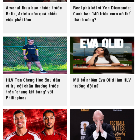
Arsenal thua bạc nhược trước
Real phá két vì Yan Diomande:
Betis, Arteta còn quá nhiều
Canh bạc 140 triệu euro có thể
việc phải làm
thành công?
HLV Tan Cheng Hoe đau đầu
MU bổ nhiệm Eva Olid làm HLV
vì trụ cột chấn thương trước
trưởng đội nữ
trận ‘chung kết bảng’ với
Philippines