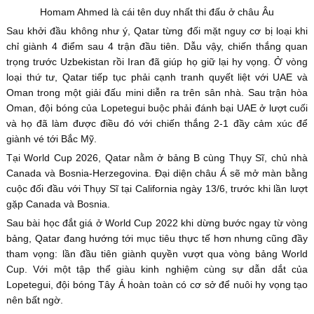
Homam Ahmed là cái tên duy nhất thi đấu ở châu Âu
Sau khởi đầu không như ý, Qatar từng đối mặt nguy cơ bị loại khi
chỉ giành 4 điểm sau 4 trận đầu tiên. Dẫu vậy, chiến thắng quan
trọng trước Uzbekistan rồi Iran đã giúp họ giữ lại hy vọng. Ở vòng
loại thứ tư, Qatar tiếp tục phải cạnh tranh quyết liệt với UAE và
Oman trong một giải đấu mini diễn ra trên sân nhà. Sau trận hòa
Oman, đội bóng của Lopetegui buộc phải đánh bại UAE ở lượt cuối
và họ đã làm được điều đó với chiến thắng 2-1 đầy cảm xúc để
giành vé tới Bắc Mỹ.
Tại World Cup 2026, Qatar nằm ở bảng B cùng Thụy Sĩ, chủ nhà
Canada và Bosnia-Herzegovina. Đại diện châu Á sẽ mở màn bằng
cuộc đối đầu với Thụy Sĩ tại California ngày 13/6, trước khi lần lượt
gặp Canada và Bosnia.
Sau bài học đắt giá ở World Cup 2022 khi dừng bước ngay từ vòng
bảng, Qatar đang hướng tới mục tiêu thực tế hơn nhưng cũng đầy
tham vọng: lần đầu tiên giành quyền vượt qua vòng bảng World
Cup. Với một tập thể giàu kinh nghiệm cùng sự dẫn dắt của
Lopetegui, đội bóng Tây Á hoàn toàn có cơ sở để nuôi hy vọng tạo
nên bất ngờ.