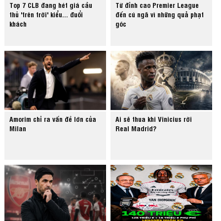
Top 7 CLB đang hét giá cầu
Từ đỉnh cao Premier League
thủ 'trên trời' kiểu... đuổi
đến cú ngã vì những quả phạt
khách
góc
Amorim chỉ ra vấn đề lớn của
Ai sẽ thua khi Vinicius rời
Milan
Real Madrid?