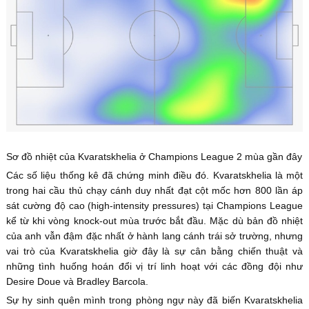
Sơ đồ nhiệt của Kvaratskhelia ở Champions League 2 mùa gần đây
Các số liệu thống kê đã chứng minh điều đó. Kvaratskhelia là một
trong hai cầu thủ chạy cánh duy nhất đạt cột mốc hơn 800 lần áp
sát cường độ cao (high-intensity pressures) tại Champions League
kể từ khi vòng knock-out mùa trước bắt đầu. Mặc dù bản đồ nhiệt
của anh vẫn đậm đặc nhất ở hành lang cánh trái sở trường, nhưng
vai trò của Kvaratskhelia giờ đây là sự cân bằng chiến thuật và
những tình huống hoán đổi vị trí linh hoạt với các đồng đội như
Desire Doue và Bradley Barcola.
Sự hy sinh quên mình trong phòng ngự này đã biến Kvaratskhelia