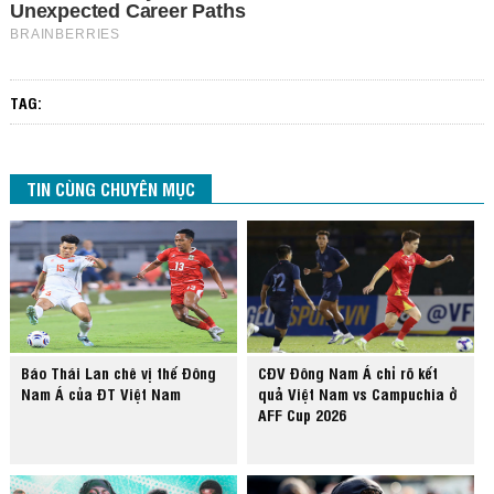
TAG:
TIN CÙNG CHUYÊN MỤC
Báo Thái Lan chê vị thế Đông
CĐV Đông Nam Á chỉ rõ kết
Nam Á của ĐT Việt Nam
quả Việt Nam vs Campuchia ở
AFF Cup 2026