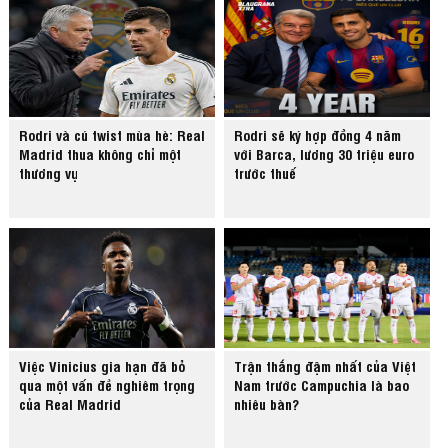
Rodri và cú twist mùa hè: Real
Rodri sẽ ký hợp đồng 4 năm
Madrid thua không chỉ một
với Barca, lương 30 triệu euro
thương vụ
trước thuế
Việc Vinicius gia hạn đã bỏ
Trận thắng đậm nhất của Việt
qua một vấn đề nghiêm trọng
Nam trước Campuchia là bao
của Real Madrid
nhiêu bàn?