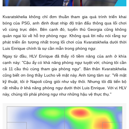
Kvaratskhelia không chỉ đơn thuần tham gia quá trình triển khai
bóng của PSG, anh định đoạt nhịp độ trận đấu thông qua lối chơi
vô cùng trực diện. Bên cạnh đó, tuyển thủ Georgia cũng không
quản ngại lùi về hỗ trợ phòng ngự. Không quá lời nếu nói rằng sự
phát triển ấn tượng nhất trong lối chơi của Kvaratskhelia dưới thời
Luis Enrique chính là sự cần mẫn trong phòng ngự.
Ngay từ đầu, HLV Enrique đã thấy rõ tiềm năng của anh ở khía
cạnh này: "Cậu ấy có khả năng phòng ngự tuyệt vời; chúng tôi cần
cả 11 cầu thủ cùng tham gia phòng ngự”. Bản thân Kvaratskhelia
cũng biết ơn ông thầy Lucho về mặt này. Anh từng tâm sự: "Về mặt
kỹ thuật, tôi ở Napoli cũng giỏi như vậy thôi. Nhưng tôi đã tiến bộ
rất nhiều ở khả năng phòng ngự dưới thời Luis Enrique. Với vị HLV
này, chúng tôi phải phòng ngự như những hậu vệ thực thụ."