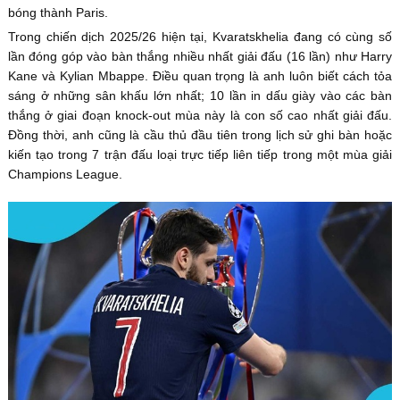
bóng thành Paris.
Trong chiến dịch 2025/26 hiện tại, Kvaratskhelia đang có cùng số
lần đóng góp vào bàn thắng nhiều nhất giải đấu (16 lần) như Harry
Kane và Kylian Mbappe. Điều quan trọng là anh luôn biết cách tỏa
sáng ở những sân khấu lớn nhất; 10 lần in dấu giày vào các bàn
thắng ở giai đoạn knock-out mùa này là con số cao nhất giải đấu.
Đồng thời, anh cũng là cầu thủ đầu tiên trong lịch sử ghi bàn hoặc
kiến tạo trong 7 trận đấu loại trực tiếp liên tiếp trong một mùa giải
Champions League.