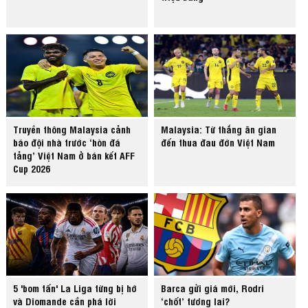
Truyền thông Malaysia cảnh
Malaysia: Từ thắng ăn gian
báo đội nhà trước ‘hòn đá
đến thua đau đớn Việt Nam
tảng’ Việt Nam ở bán kết AFF
Cup 2026
5 'bom tấn' La Liga từng bị hớ
Barca gửi giá mới, Rodri
và Diomande cần phá lời
‘chốt’ tương lai?