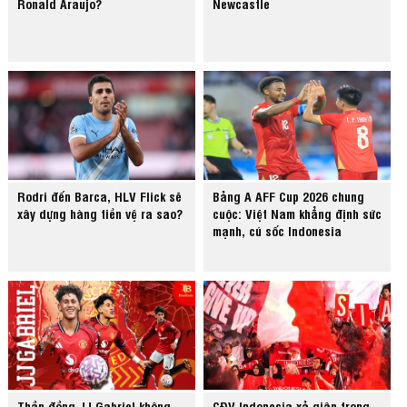
Ronald Araujo?
Newcastle
Rodri đến Barca, HLV Flick sẽ
Bảng A AFF Cup 2026 chung
xây dựng hàng tiền vệ ra sao?
cuộc: Việt Nam khẳng định sức
mạnh, cú sốc Indonesia
Thần đồng JJ Gabriel không
CĐV Indonesia xả giận trọng