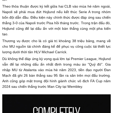
Theo thỏa thuận được ký kết giữa hai CLB vào mùa hè năm ngoái,
Napoli sẽ phải mua đứt Hojlund nếu kết thúc Serie A trong nhóm
bốn đội dẫn đầu. Điều kiện này chính thức được đáp ứng sau chiến
thắng 3-0 của Napoli trước Pisa hồi tháng trước. Trong trận đấu đó,
Hojlund cũng để lại dấu ấn với một bàn thắng cùng một pha kiến
tạo.
Thương vụ được cho là có giá trị khoảng 38 triệu bảng, mang về
cho MU nguồn tài chính đáng kể để phục vụ công cuộc tái thiết lực
lượng dưới thời tân HLV Michael Carrick.
Dù không thể đáp ứng kỳ vọng quá lớn tại Premier League, Hojlund
vẫn để lại những dấu ấn nhất định trong màu áo "Quỷ đỏ". Gia
nhập MU từ Atalanta vào mùa hè năm 2023, tiền đạo người Đan
Mạch đã ghi 26 bàn thắng sau 95 lần ra sân trên mọi đấu trường.
Anh cũng góp mặt trong đội hình giành chức vô địch FA Cup năm
2024 sau chiến thắng trước Man City tại Wembley.