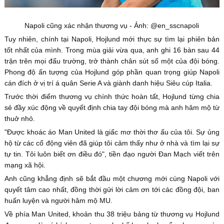
Napoli cũng xác nhận thương vụ - Ảnh: @en_sscnapoli
Tuy nhiên, chính tại Napoli, Hojlund mới thực sự tìm lại phiên bản
tốt nhất của mình. Trong mùa giải vừa qua, anh ghi 16 bàn sau 44
trận trên mọi đấu trường, trở thành chân sút số một của đội bóng.
Phong độ ấn tượng của Hojlund góp phần quan trọng giúp Napoli
cán đích ở vị trí á quân Serie A và giành danh hiệu Siêu cúp Italia.
Trước thời điểm thương vụ chính thức hoàn tất, Hojlund từng chia
sẻ đầy xúc động về quyết định chia tay đội bóng mà anh hâm mộ từ
thuở nhỏ.
"Được khoác áo Man United là giấc mơ thời thơ ấu của tôi. Sự ủng
hộ từ các cổ động viên đã giúp tôi cảm thấy như ở nhà và tìm lại sự
tự tin. Tôi luôn biết ơn điều đó", tiền đạo người Đan Mạch viết trên
mạng xã hội.
Anh cũng khẳng định sẽ bắt đầu một chương mới cùng Napoli với
quyết tâm cao nhất, đồng thời gửi lời cảm ơn tới các đồng đội, ban
huấn luyện và người hâm mộ MU.
Về phía Man United, khoản thu 38 triệu bảng từ thương vụ Hojlund