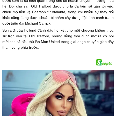
được xem là cú hích quan trọng cho kế hoạch chuyển nhượng mùa
hè. Đội chủ sân Old Trafford được cho là đã tiến rất gần tới việc
chiêu mộ tiền vệ Ederson từ Atalanta, trong khi nhiều sự thay đổi
khác cũng đang được chuẩn bị nhằm xây dựng đội hình cạnh tranh
dưới triều đại Michael Carrick.
Sự ra đi của Hojlund đánh dấu hồi kết cho một chương không thực
sự trọn vẹn tại Old Trafford, nhưng đồng thời cũng mở ra cơ hội
mới cho cả cầu thủ lẫn Man United trong giai đoạn chuyển giao đầy
tham vọng phía trước.