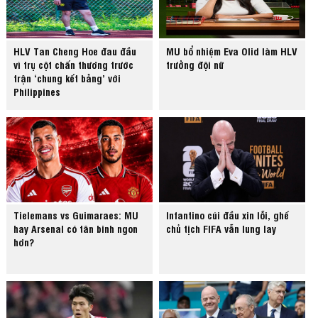
HLV Tan Cheng Hoe đau đầu
MU bổ nhiệm Eva Olid làm HLV
vì trụ cột chấn thương trước
trưởng đội nữ
trận ‘chung kết bảng’ với
Philippines
Tielemans vs Guimaraes: MU
Infantino cúi đầu xin lỗi, ghế
hay Arsenal có tân binh ngon
chủ tịch FIFA vẫn lung lay
hơn?