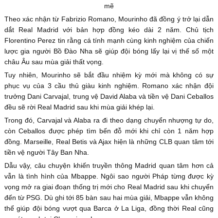
mẽ
Theo xác nhận từ Fabrizio Romano, Mourinho đã đồng ý trở lại dẫn
dắt Real Madrid với bản hợp đồng kéo dài 2 năm. Chủ tịch
Florentino Perez tin rằng cá tính mạnh cùng kinh nghiệm của chiến
lược gia người Bồ Đào Nha sẽ giúp đội bóng lấy lại vị thế số một
châu Âu sau mùa giải thất vọng.
Tuy nhiên, Mourinho sẽ bắt đầu nhiệm kỳ mới mà không có sự
phục vụ của 3 cầu thủ giàu kinh nghiệm. Romano xác nhận đội
trưởng Dani Carvajal, trung vệ David Alaba và tiền vệ Dani Ceballos
đều sẽ rời Real Madrid sau khi mùa giải khép lại.
Trong đó, Carvajal và Alaba ra đi theo dạng chuyển nhượng tự do,
còn Ceballos được phép tìm bến đỗ mới khi chỉ còn 1 năm hợp
đồng. Marseille, Real Betis và Ajax hiện là những CLB quan tâm tới
tiền vệ người Tây Ban Nha.
Dẫu vậy, câu chuyện khiến truyền thông Madrid quan tâm hơn cả
vẫn là tình hình của Mbappe. Ngôi sao người Pháp từng được kỳ
vọng mở ra giai đoạn thống trị mới cho Real Madrid sau khi chuyển
đến từ PSG. Dù ghi tới 85 bàn sau hai mùa giải, Mbappe vẫn không
thể giúp đội bóng vượt qua Barca ở La Liga, đồng thời Real cũng