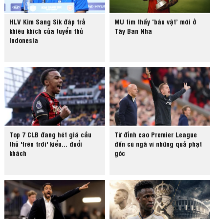
HLV Kim Sang Sik đáp trả
MU tìm thấy ‘báu vật’ mới ở
khiêu khích của tuyển thủ
Tây Ban Nha
Indonesia
Top 7 CLB đang hét giá cầu
Từ đỉnh cao Premier League
thủ 'trên trời' kiểu... đuổi
đến cú ngã vì những quả phạt
khách
góc