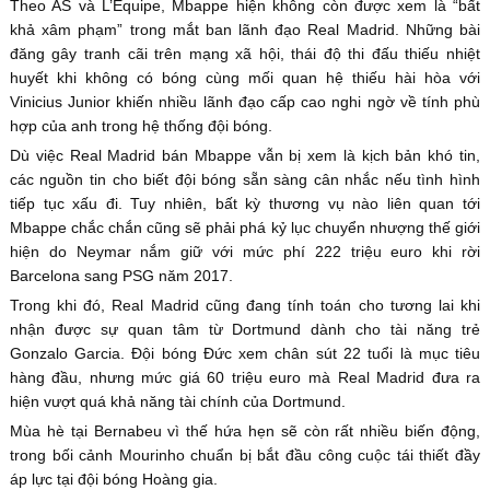
Theo AS và L’Equipe, Mbappe hiện không còn được xem là “bất
khả xâm phạm” trong mắt ban lãnh đạo Real Madrid. Những bài
đăng gây tranh cãi trên mạng xã hội, thái độ thi đấu thiếu nhiệt
huyết khi không có bóng cùng mối quan hệ thiếu hài hòa với
Vinicius Junior khiến nhiều lãnh đạo cấp cao nghi ngờ về tính phù
hợp của anh trong hệ thống đội bóng.
Dù việc Real Madrid bán Mbappe vẫn bị xem là kịch bản khó tin,
các nguồn tin cho biết đội bóng sẵn sàng cân nhắc nếu tình hình
tiếp tục xấu đi. Tuy nhiên, bất kỳ thương vụ nào liên quan tới
Mbappe chắc chắn cũng sẽ phải phá kỷ lục chuyển nhượng thế giới
hiện do Neymar nắm giữ với mức phí 222 triệu euro khi rời
Barcelona sang PSG năm 2017.
Trong khi đó, Real Madrid cũng đang tính toán cho tương lai khi
nhận được sự quan tâm từ Dortmund dành cho tài năng trẻ
Gonzalo Garcia. Đội bóng Đức xem chân sút 22 tuổi là mục tiêu
hàng đầu, nhưng mức giá 60 triệu euro mà Real Madrid đưa ra
hiện vượt quá khả năng tài chính của Dortmund.
Mùa hè tại Bernabeu vì thế hứa hẹn sẽ còn rất nhiều biến động,
trong bối cảnh Mourinho chuẩn bị bắt đầu công cuộc tái thiết đầy
áp lực tại đội bóng Hoàng gia.