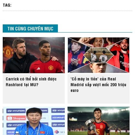
TAG:
TIN CÙNG CHUYÊN MỤC
Carrick có thể hồi sinh được
‘Cỗ máy in tiền’ của Real
Rashford tại MU?
Madrid sắp vượt mốc 200 triệu
euro