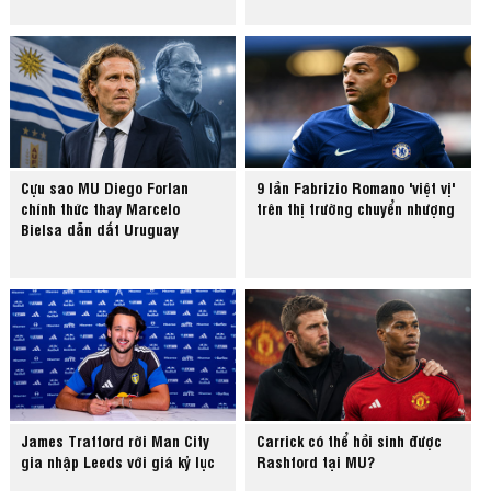
Cựu sao MU Diego Forlan
9 lần Fabrizio Romano 'việt vị'
chính thức thay Marcelo
trên thị trường chuyển nhượng
Bielsa dẫn dắt Uruguay
James Trafford rời Man City
Carrick có thể hồi sinh được
gia nhập Leeds với giá kỷ lục
Rashford tại MU?