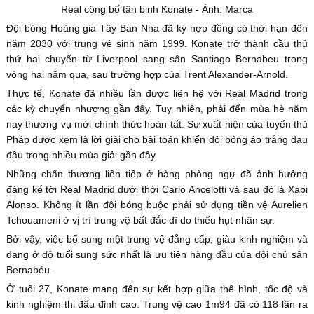
Real công bố tân binh Konate - Ảnh: Marca
Đội bóng Hoàng gia Tây Ban Nha đã ký hợp đồng có thời hạn đến
năm 2030 với trung vệ sinh năm 1999. Konate trở thành cầu thủ
thứ hai chuyển từ Liverpool sang sân Santiago Bernabeu trong
vòng hai năm qua, sau trường hợp của Trent Alexander-Arnold.
Thực tế, Konate đã nhiều lần được liên hệ với Real Madrid trong
các kỳ chuyển nhượng gần đây. Tuy nhiên, phải đến mùa hè năm
nay thương vụ mới chính thức hoàn tất. Sự xuất hiện của tuyển thủ
Pháp được xem là lời giải cho bài toán khiến đội bóng áo trắng đau
đầu trong nhiều mùa giải gần đây.
Những chấn thương liên tiếp ở hàng phòng ngự đã ảnh hưởng
đáng kể tới Real Madrid dưới thời Carlo Ancelotti và sau đó là Xabi
Alonso. Không ít lần đội bóng buộc phải sử dụng tiền vệ Aurelien
Tchouameni ở vị trí trung vệ bất đắc dĩ do thiếu hụt nhân sự.
Bởi vậy, việc bổ sung một trung vệ đẳng cấp, giàu kinh nghiệm và
đang ở độ tuổi sung sức nhất là ưu tiên hàng đầu của đội chủ sân
Bernabéu.
Ở tuổi 27, Konate mang đến sự kết hợp giữa thể hình, tốc độ và
kinh nghiệm thi đấu đỉnh cao. Trung vệ cao 1m94 đã có 118 lần ra