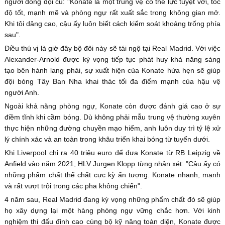
người đồng đội cũ: "Konate là một trung vệ có thể lực tuyệt vời, tốc
độ tốt, mạnh mẽ và phòng ngự rất xuất sắc trong không gian mở.
Khi tôi dâng cao, cậu ấy luôn biết cách kiểm soát khoảng trống phía
sau".
Điều thú vị là giờ đây bộ đôi này sẽ tái ngộ tại Real Madrid. Với việc
Alexander-Arnold được kỳ vọng tiếp tục phát huy khả năng sáng
tạo bên hành lang phải, sự xuất hiện của Konate hứa hẹn sẽ giúp
đội bóng Tây Ban Nha khai thác tối đa điểm mạnh của hậu vệ
người Anh.
Ngoài khả năng phòng ngự, Konate còn được đánh giá cao ở sự
điềm tĩnh khi cầm bóng. Dù không phải mẫu trung vệ thường xuyên
thực hiện những đường chuyền mạo hiểm, anh luôn duy trì tỷ lệ xử
lý chính xác và an toàn trong khâu triển khai bóng từ tuyến dưới.
Khi Liverpool chi ra 40 triệu euro để đưa Konate từ RB Leipzig về
Anfield vào năm 2021, HLV Jurgen Klopp từng nhận xét: "Cậu ấy có
những phẩm chất thể chất cực kỳ ấn tượng. Konate nhanh, mạnh
và rất vượt trội trong các pha không chiến".
4 năm sau, Real Madrid đang kỳ vọng những phẩm chất đó sẽ giúp
họ xây dựng lại một hàng phòng ngự vững chắc hơn. Với kinh
nghiệm thi đấu đỉnh cao cùng bộ kỹ năng toàn diện, Konate được