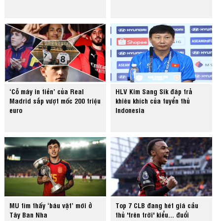
‘Cỗ máy in tiền’ của Real
HLV Kim Sang Sik đáp trả
Madrid sắp vượt mốc 200 triệu
khiêu khích của tuyển thủ
euro
Indonesia
MU tìm thấy ‘báu vật’ mới ở
Top 7 CLB đang hét giá cầu
Tây Ban Nha
thủ 'trên trời' kiểu... đuổi