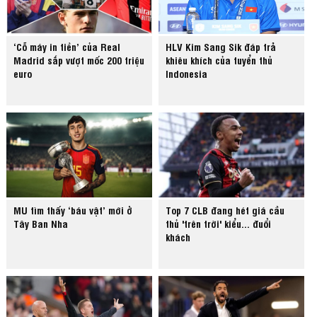
‘Cỗ máy in tiền’ của Real
HLV Kim Sang Sik đáp trả
Madrid sắp vượt mốc 200 triệu
khiêu khích của tuyển thủ
euro
Indonesia
MU tìm thấy ‘báu vật’ mới ở
Top 7 CLB đang hét giá cầu
Tây Ban Nha
thủ 'trên trời' kiểu... đuổi
khách