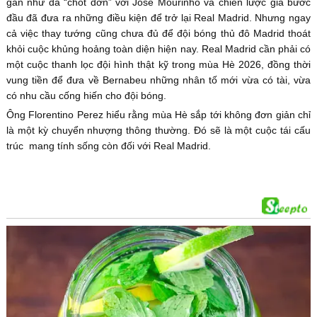
gần như đã “chốt đơn” với Jose Mourinho và chiến lược gia bước
đầu đã đưa ra những điều kiện để trở lại Real Madrid. Nhưng ngay
cả việc thay tướng cũng chưa đủ để đội bóng thủ đô Madrid thoát
khỏi cuộc khủng hoảng toàn diện hiện nay. Real Madrid cần phải có
một cuộc thanh lọc đội hình thật kỹ trong mùa Hè 2026, đồng thời
vung tiền để đưa về Bernabeu những nhân tố mới vừa có tài, vừa
có nhu cầu cống hiến cho đội bóng.
Ông Florentino Perez hiểu rằng mùa Hè sắp tới không đơn giản chỉ
là một kỳ chuyển nhượng thông thường. Đó sẽ là một cuộc tái cấu
trúc mang tính sống còn đối với Real Madrid.