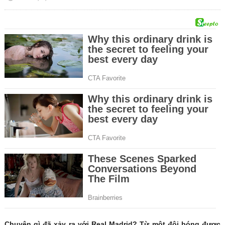
Chuyện gì đã xảy ra với Real Madrid? Từ một đội bóng được