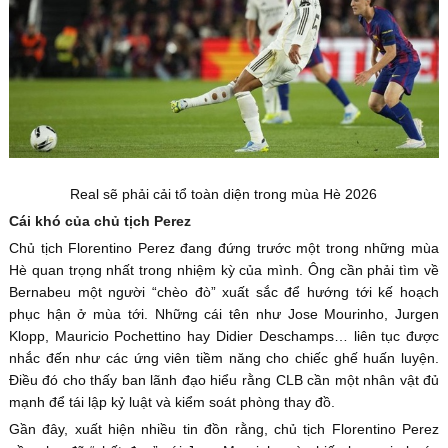
Real sẽ phải cải tổ toàn diện trong mùa Hè 2026
Cái khó của chủ tịch Perez
Chủ tịch Florentino Perez đang đứng trước một trong những mùa
Hè quan trọng nhất trong nhiệm kỳ của mình. Ông cần phải tìm về
Bernabeu một người “chèo đò” xuất sắc để hướng tới kế hoạch
phục hận ở mùa tới. Những cái tên như Jose Mourinho, Jurgen
Klopp, Mauricio Pochettino hay Didier Deschamps… liên tục được
nhắc đến như các ứng viên tiềm năng cho chiếc ghế huấn luyện.
Điều đó cho thấy ban lãnh đạo hiểu rằng CLB cần một nhân vật đủ
mạnh để tái lập kỷ luật và kiểm soát phòng thay đồ.
Gần đây, xuất hiện nhiều tin đồn rằng, chủ tịch Florentino Perez