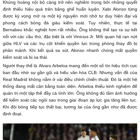
Khủng hoảng nội bộ càng trở nên nghiêm trọng bởi những quyết
định thiếu hiệu quả trên băng ghế huấn luyện. Xabi Alonso từng
được kỳ vọng mở ra một kỷ nguyên mới nhờ tư duy hiện đại và
phong cách bóng đá giàu kiểm soát. Tuy nhiên, thực tế tại
Bernabeu khắc nghiệt hơn rất nhiều. Ông không thể tạo ra sự kết
nối với các cầu thủ, đặc biệt là với Vinicius Jr. Mối quan hệ rạn nứt
giữa HLV và các trụ cột khiến quyền lực trong phòng thay đồ bị
phân mảnh. Khi kết quả sa sút, Alonso nhanh chóng mất quyền
kiểm soát và bị sa thải.
Người thay thế là Alvaro Arbeloa mang đến một số tín hiệu tích cực
ban đầu nhờ sự gần gũi và hiểu văn hóa CLB. Nhưng vấn đề của
Real Madrid không nằm ở vài điều chỉnh chiến thuật. Đó là một hệ
thống đang mất cân bằng toàn diện. Arbeloa thiếu kinh nghiệm để
quản trị một tập thể đầy cá tính lớn. Ông không đủ tầm ảnh hưởng
để kiểm soát các ngôi sao trong giai đoạn áp lực gia tăng liên tục.
Khi đội bóng tiếp tục thất bại, tương lai của ông gần như đã được
định đoạt.