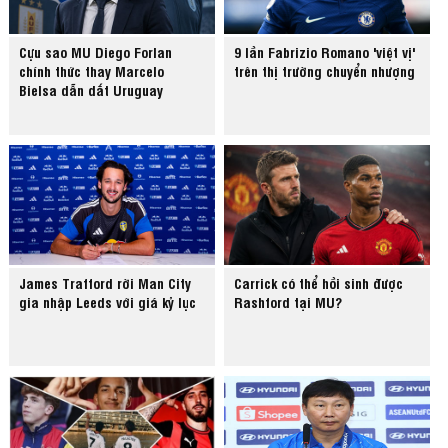
Cựu sao MU Diego Forlan
9 lần Fabrizio Romano 'việt vị'
chính thức thay Marcelo
trên thị trường chuyển nhượng
Bielsa dẫn dắt Uruguay
James Trafford rời Man City
Carrick có thể hồi sinh được
gia nhập Leeds với giá kỷ lục
Rashford tại MU?