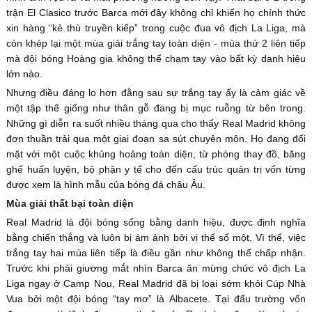
trận El Clasico trước Barca mới đây không chỉ khiến họ chính thức
xin hàng “kẻ thù truyền kiếp” trong cuộc đua vô địch La Liga, mà
còn khép lại một mùa giải trắng tay toàn diện - mùa thứ 2 liên tiếp
mà đội bóng Hoàng gia không thể chạm tay vào bất kỳ danh hiệu
lớn nào.
Nhưng điều đáng lo hơn đằng sau sự trắng tay ấy là cảm giác về
một tập thể giống như thân gỗ đang bị mục ruỗng từ bên trong.
Những gì diễn ra suốt nhiều tháng qua cho thấy Real Madrid không
đơn thuần trải qua một giai đoạn sa sút chuyên môn. Họ đang đối
mặt với một cuộc khủng hoảng toàn diện, từ phòng thay đồ, băng
ghế huấn luyện, bộ phận y tế cho đến cấu trúc quản trị vốn từng
được xem là hình mẫu của bóng đá châu Âu.
Mùa giải thất bại toàn diện
Real Madrid là đội bóng sống bằng danh hiệu, được định nghĩa
bằng chiến thắng và luôn bị ám ảnh bởi vị thế số một. Vì thế, việc
trắng tay hai mùa liên tiếp là điều gần như không thể chấp nhận.
Trước khi phải giương mắt nhìn Barca ăn mừng chức vô địch La
Liga ngay ở Camp Nou, Real Madrid đã bị loại sớm khỏi Cúp Nhà
Vua bởi một đội bóng “tay mơ” là Albacete. Tại đấu trường vốn