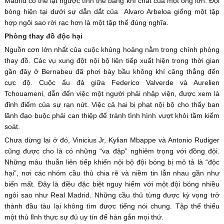
Madrid có thể lật ngược tình thế bằng khí chất của một ông lớn. Đội
bóng hiện tại dưới sự dẫn dắt của Alvaro Arbeloa giống một tập
hợp ngôi sao rời rạc hơn là một tập thể đúng nghĩa.
Phòng thay đồ độc hại
Nguồn cơn lớn nhất của cuộc khủng hoảng nằm trong chính phòng
thay đồ. Các vụ xung đột nội bộ liên tiếp xuất hiện trong thời gian
gần đây ở Bernabeu đã phơi bày bầu không khí căng thẳng đến
cực độ. Cuộc ẩu đả giữa Federico Valverde và Aurelien
Tchouameni, dẫn đến việc một người phải nhập viện, được xem là
đỉnh điểm của sự rạn nứt. Việc cả hai bị phạt nội bộ cho thấy ban
lãnh đạo buộc phải can thiệp để tránh tình hình vượt khỏi tầm kiểm
soát.
Chưa dừng lại ở đó, Vinicius Jr, Kylian Mbappe và Antonio Rudiger
cũng được cho là có những “va đập” nghiêm trọng với đồng đội.
Những mâu thuẫn liên tiếp khiến nội bộ đội bóng bị mô tả là “độc
hại”, nơi các nhóm cầu thủ chia rẽ và niềm tin lẫn nhau gần như
biến mất. Đây là điều đặc biệt nguy hiểm với một đội bóng nhiều
ngôi sao như Real Madrid. Những cầu thủ từng được kỳ vọng trở
thành đầu tàu lại không tìm được tiếng nói chung. Tập thể thiếu
một thủ lĩnh thực sự đủ uy tín để hàn gắn mọi thứ.