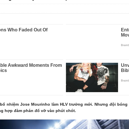
ệc bổ nhiệm Jose Mourinho làm HLV trưởng mới. Nhưng đội bóng
ờng hợp đàm phán đổ vỡ vào phút chót.