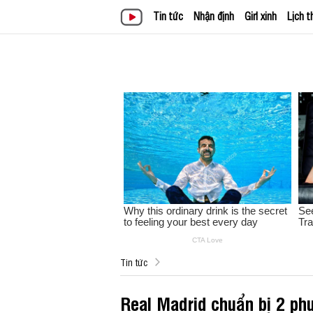
Tin tức
Nhận định
Girl xinh
Lịch t
Tin tức
Real Madrid chuẩn bị 2 ph