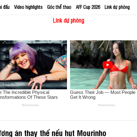
hi đấu
Video highlights
Góc thể thao
AFF Cup 2026
Link dự phòng
Link dự phòng
ương án thay thế nếu hụt Mourinho