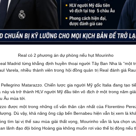
Real có 2 phương án dự phòng nếu hụt Mourinho
Real Madrid từng khẳng định huyền thoại người Tây Ban Nha là “một tr
l Varela, nhiều thành viên trong hội đồng quản trị Real đánh giá Rau
 Pellegrino Matarazzo. Chiến lược gia người Mỹ gốc Italia đang tạo 
này và trở thành HLV người Mỹ đầu tiên vô địch ở một trong năm gi
u Âu mùa tới.
zzo được một trong những cố vấn thân cận nhất của Florentino Pere
ng lượng. Dù vậy, khả năng ông cập bến Bernabeu hiện vẫn bị xem là khá
g tìm lại vị thế sau mùa giải thất vọng, Mourinho vẫn là lựa chọn ưu
n lãnh đạo đội bóng Hoàng gia không muốn rơi vào thế bị động nếu 