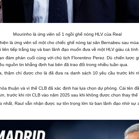
Mourinho là ứng viên số 1 ngồi ghế nóng HLV của Real
iện là ứng viên số một cho chiếc ghế nóng tại sân Bernabeu sau mùa 
liên tiếp trắng tay và ban lãnh đạo muốn đưa về một HLV giàu cá tính đ
ạn đàm phán cuối cùng với chủ tịch Florentino Perez. Dù chiến lược 
iều nguồn tin khẳng định hai bên đã trao đổi trong nhiều tuần qua.
a, thậm chí được cho là đã đưa ra danh sách 10 yêu cầu trước khi n
hỏa thuận và vì thế CLB đã xác định hai lựa chọn dự phòng. Cái tên đ
 năm, trước khi rời CLB vào năm 2025 sau khi không được chọn thay thế
o nhất, Raul vẫn nhận được sự tôn trọng lớn từ ban lãnh đạo nhờ s