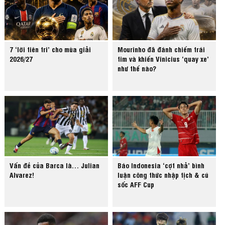
7 ‘lời tiên tri’ cho mùa giải
Mourinho đã đánh chiếm trái
2026/27
tim và khiến Vinicius ‘quay xe’
như thế nào?
Vấn đề của Barca là… Julian
Báo Indonesia ‘cợt nhả’ bình
Alvarez!
luận công thức nhập tịch & cú
sốc AFF Cup