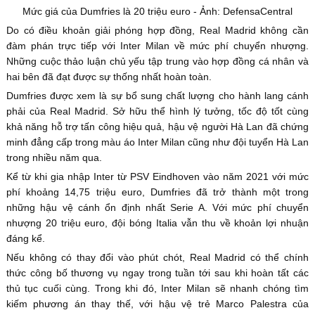
Mức giá của Dumfries là 20 triệu euro - Ảnh: DefensaCentral
Do có điều khoản giải phóng hợp đồng, Real Madrid không cần
đàm phán trực tiếp với Inter Milan về mức phí chuyển nhượng.
Những cuộc thảo luận chủ yếu tập trung vào hợp đồng cá nhân và
hai bên đã đạt được sự thống nhất hoàn toàn.
Dumfries được xem là sự bổ sung chất lượng cho hành lang cánh
phải của Real Madrid. Sở hữu thể hình lý tưởng, tốc độ tốt cùng
khả năng hỗ trợ tấn công hiệu quả, hậu vệ người Hà Lan đã chứng
minh đẳng cấp trong màu áo Inter Milan cũng như đội tuyển Hà Lan
trong nhiều năm qua.
Kể từ khi gia nhập Inter từ PSV Eindhoven vào năm 2021 với mức
phí khoảng 14,75 triệu euro, Dumfries đã trở thành một trong
những hậu vệ cánh ổn định nhất Serie A. Với mức phí chuyển
nhượng 20 triệu euro, đội bóng Italia vẫn thu về khoản lợi nhuận
đáng kể.
Nếu không có thay đổi vào phút chót, Real Madrid có thể chính
thức công bố thương vụ ngay trong tuần tới sau khi hoàn tất các
thủ tục cuối cùng. Trong khi đó, Inter Milan sẽ nhanh chóng tìm
kiếm phương án thay thế, với hậu vệ trẻ Marco Palestra của