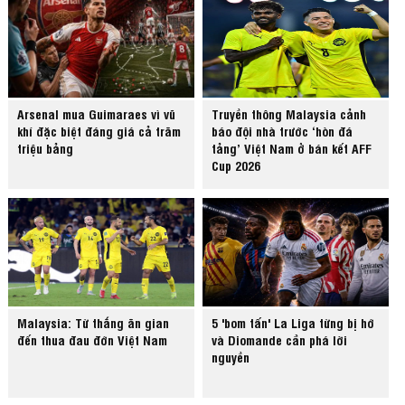
Arsenal mua Guimaraes vì vũ
Truyền thông Malaysia cảnh
khí đặc biệt đáng giá cả trăm
báo đội nhà trước ‘hòn đá
triệu bảng
tảng’ Việt Nam ở bán kết AFF
Cup 2026
Malaysia: Từ thắng ăn gian
5 'bom tấn' La Liga từng bị hớ
đến thua đau đớn Việt Nam
và Diomande cần phá lời
nguyền