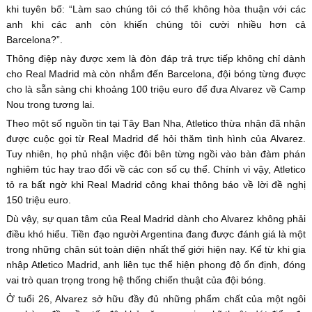
khi tuyên bố: “Làm sao chúng tôi có thể không hòa thuận với các
anh khi các anh còn khiến chúng tôi cười nhiều hơn cả
Barcelona?”.
Thông điệp này được xem là đòn đáp trả trực tiếp không chỉ dành
cho Real Madrid mà còn nhắm đến Barcelona, đội bóng từng được
cho là sẵn sàng chi khoảng 100 triệu euro để đưa Alvarez về Camp
Nou trong tương lai.
Theo một số nguồn tin tại Tây Ban Nha, Atletico thừa nhận đã nhận
được cuộc gọi từ Real Madrid để hỏi thăm tình hình của Alvarez.
Tuy nhiên, họ phủ nhận việc đôi bên từng ngồi vào bàn đàm phán
nghiêm túc hay trao đổi về các con số cụ thể. Chính vì vậy, Atletico
tỏ ra bất ngờ khi Real Madrid công khai thông báo về lời đề nghị
150 triệu euro.
Dù vậy, sự quan tâm của Real Madrid dành cho Alvarez không phải
điều khó hiểu. Tiền đạo người Argentina đang được đánh giá là một
trong những chân sút toàn diện nhất thế giới hiện nay. Kể từ khi gia
nhập Atletico Madrid, anh liên tục thể hiện phong độ ổn định, đóng
vai trò quan trọng trong hệ thống chiến thuật của đội bóng.
Ở tuổi 26, Alvarez sở hữu đầy đủ những phẩm chất của một ngôi