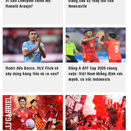
Vì sao Liverpool chiêu mộ
Đằng sau sự thay đổi của
Ronald Araujo?
Newcastle
Rodri đến Barca, HLV Flick sẽ
Bảng A AFF Cup 2026 chung
xây dựng hàng tiền vệ ra sao?
cuộc: Việt Nam khẳng định sức
mạnh, cú sốc Indonesia