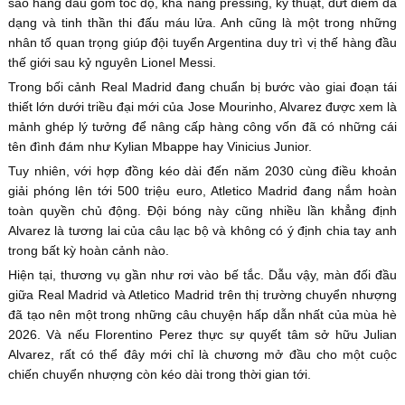
sao hàng đầu gồm tốc độ, khả năng pressing, kỹ thuật, dứt điểm đa
dạng và tinh thần thi đấu máu lửa. Anh cũng là một trong những
nhân tố quan trọng giúp đội tuyển Argentina duy trì vị thế hàng đầu
thế giới sau kỷ nguyên Lionel Messi.
Trong bối cảnh Real Madrid đang chuẩn bị bước vào giai đoạn tái
thiết lớn dưới triều đại mới của Jose Mourinho, Alvarez được xem là
mảnh ghép lý tưởng để nâng cấp hàng công vốn đã có những cái
tên đình đám như Kylian Mbappe hay Vinicius Junior.
Tuy nhiên, với hợp đồng kéo dài đến năm 2030 cùng điều khoản
giải phóng lên tới 500 triệu euro, Atletico Madrid đang nắm hoàn
toàn quyền chủ động. Đội bóng này cũng nhiều lần khẳng định
Alvarez là tương lai của câu lạc bộ và không có ý định chia tay anh
trong bất kỳ hoàn cảnh nào.
Hiện tại, thương vụ gần như rơi vào bế tắc. Dẫu vậy, màn đối đầu
giữa Real Madrid và Atletico Madrid trên thị trường chuyển nhượng
đã tạo nên một trong những câu chuyện hấp dẫn nhất của mùa hè
2026. Và nếu Florentino Perez thực sự quyết tâm sở hữu Julian
Alvarez, rất có thể đây mới chỉ là chương mở đầu cho một cuộc
chiến chuyển nhượng còn kéo dài trong thời gian tới.