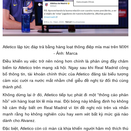
Atletico lập tức đáp trả bằng hàng loạt thông điệp mỉa mai trên MXH
- Ảnh: Marca
Điều khiến vụ việc trở nên nóng hơn chính là phản ứng đầy châm
biếm từ Atletico trên mạng xã hội. Ngay sau khi Real Madrid công
bố thông tin, tài khoản chính thức của Atletico đăng tải biểu tượng
cảm xúc cười ra nước mắt nhằm chế giễu đề nghị từ đối thủ cùng
thành phố.
Không dừng lại ở đó, Atletico tiếp tục phát đi một “thông cáo phản
hồi” với hàng loạt lời lẽ mỉa mai. Đội bóng này khẳng định họ không
hề cảm thấy biết ơn Real Madrid vì lời đề nghị nói trên và nhấn
mạnh rằng họ không nghiên cứu hay xem xét bất kỳ mức giá nào
dành cho Alvarez.
Đặc biệt, Atletico còn có màn cà khịa khiến người hâm mộ thích thú