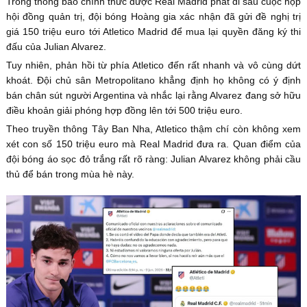
Trong thông báo chính thức được Real Madrid phát đi sau cuộc họp
hội đồng quản trị, đội bóng Hoàng gia xác nhận đã gửi đề nghị trị
giá 150 triệu euro tới Atletico Madrid để mua lại quyền đăng ký thi
đấu của Julian Alvarez.
Tuy nhiên, phản hồi từ phía Atletico đến rất nhanh và vô cùng dứt
khoát. Đội chủ sân Metropolitano khẳng định họ không có ý định
bán chân sút người Argentina và nhắc lại rằng Alvarez đang sở hữu
điều khoản giải phóng hợp đồng lên tới 500 triệu euro.
Theo truyền thông Tây Ban Nha, Atletico thậm chí còn không xem
xét con số 150 triệu euro mà Real Madrid đưa ra. Quan điểm của
đội bóng áo sọc đỏ trắng rất rõ ràng: Julian Alvarez không phải cầu
thủ để bán trong mùa hè này.