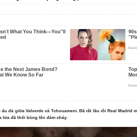
c ẩu đả giữa Valverde và Tchouameni. Đã rất lâu rồi Real Madrid m
a lửa đã thổi bùng lên đám cháy.