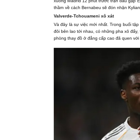
xuống Madrid 12 phút trước trận đấu gặp E
thầm về cách Bernabeu sẽ đón nhận Kylian 
Valverde-Tchouameni xô xát
Và đây là sự việc mới nhất. Trong buổi tậ
đôi bên lao tới nhau, có những pha xô đẩy
phòng thay đồ ở đẳng cấp cao đã quen với 