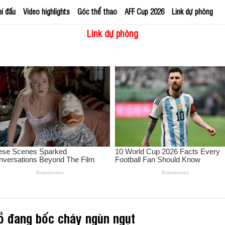
hi đấu
Video highlights
Góc thể thao
AFF Cup 2026
Link dự phòng
Link dự phòng
ồ đang bốc cháy ngùn ngụt