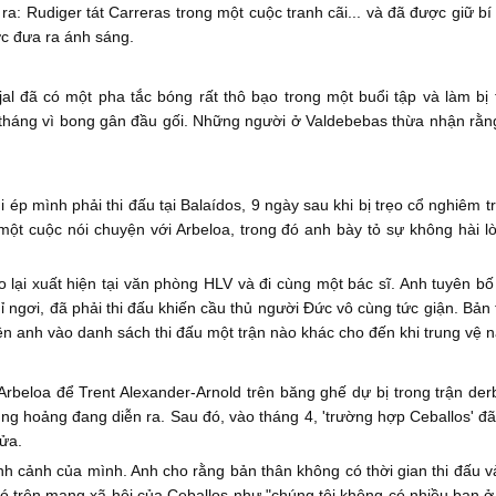
a: Rudiger tát Carreras trong một cuộc tranh cãi... và đã được giữ bí 
c đưa ra ánh sáng.
al đã có một pha tắc bóng rất thô bạo trong một buổi tập và làm b
ột tháng vì bong gân đầu gối. Những người ở Valdebebas thừa nhận rằ
 ép mình phải thi đấu tại Balaídos, 9 ngày sau khi bị trẹo cổ nghiêm t
 một cuộc nói chuyện với Arbeloa, trong đó anh bày tỏ sự không hài 
o lại xuất hiện tại văn phòng HLV và đi cùng một bác sĩ. Anh tuyên bố 
ỉ ngơi, đã phải thi đấu khiến cầu thủ người Đức vô cùng tức giận. Bả
n anh vào danh sách thi đấu một trận nào khác cho đến khi trung vệ nà
Arbeloa để Trent Alexander-Arnold trên băng ghế dự bị trong trận der
ng hoảng đang diễn ra. Sau đó, vào tháng 4, 'trường hợp Ceballos' đ
lửa.
ình cảnh của mình. Anh cho rằng bản thân không có thời gian thi đấu và
ó trên mạng xã hội của Ceballos như "chúng tôi không có nhiều bạn ở 