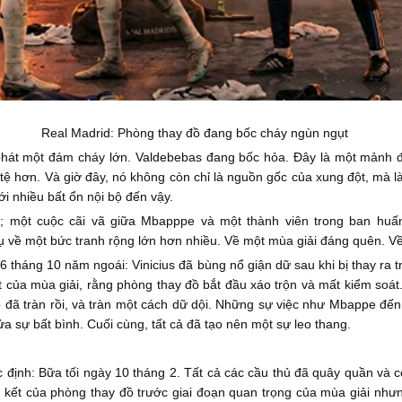
Real Madrid: Phòng thay đồ đang bốc cháy ngùn ngụt
phát một đám cháy lớn. Valdebebas đang bốc hỏa. Đây là một mảnh đất
tồi tệ hơn. Và giờ đây, nó không còn chỉ là nguồn gốc của xung đột, mà
ới nhiều bất ổn nội bộ đến vậy.
s; một cuộc cãi vã giữa Mbapppe và một thành viên trong ban huấn 
ụ về một bức tranh rộng lớn hơn nhiều. Về một mùa giải đáng quên. V
6 tháng 10 năm ngoái: Vinicius đã bùng nổ giận dữ sau khi bị thay ra t
của mùa giải, rằng phòng thay đồ bắt đầu xáo trộn và mất kiểm soát. 
ó đã tràn rồi, và tràn một cách dữ dội. Những sự việc như Mbappe đến 
a sự bất bình. Cuối cùng, tất cả đã tạo nên một sự leo thang.
 định: Bữa tối ngày 10 tháng 2. Tất cả các cầu thủ đã quây quần và
 kết của phòng thay đồ trước giai đoạn quan trọng của mùa giải nhưn