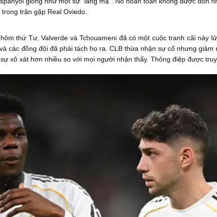
spanyol giống như một sự "lăng mạ". Nó hoàn toàn không được đón nhận
trong trận gặp Real Oviedo.
p hôm thứ Tư, Valverde và Tchouameni đã có một cuộc tranh cãi nảy l
, và các đồng đội đã phải tách họ ra. CLB thừa nhận sự cố nhưng giảm
sự xô xát hơn nhiều so với mọi người nhận thấy. Thông điệp được truyề