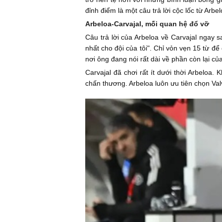
đỉnh điểm là một câu trả lời cộc lốc từ Arb
Arbeloa-Carvajal, mối quan hệ đổ vỡ
Câu trả lời của Arbeloa về Carvajal ngay s
nhất cho đội của tôi". Chỉ vỏn vẹn 15 từ đ
nơi ông đang nói rất dài về phần còn lại 
Carvajal đã chơi rất ít dưới thời Arbeloa.
chấn thương. Arbeloa luôn ưu tiên chọn Val