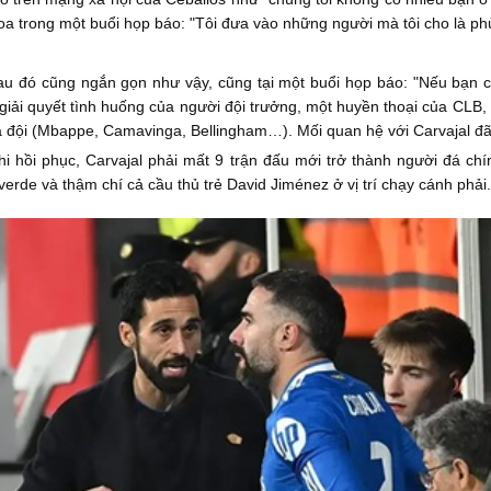
eloa trong một buổi họp báo: "Tôi đưa vào những người mà tôi cho là ph
au đó cũng ngắn gọn như vậy, cũng tại một buổi họp báo: "Nếu bạn cho
ể giải quyết tình huống của người đội trưởng, một huyền thoại của CLB,
của đội (Mbappe, Camavinga, Bellingham…). Mối quan hệ với Carvajal đ
 Khi hồi phục, Carvajal phải mất 9 trận đấu mới trở thành người đá ch
verde và thậm chí cả cầu thủ trẻ David Jiménez ở vị trí chạy cánh phải