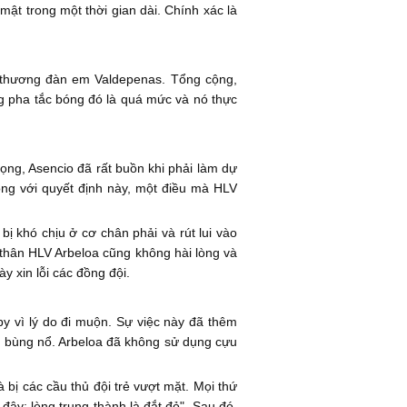
mật trong một thời gian dài. Chính xác là
ị thương đàn em Valdepenas. Tổng cộng,
ng pha tắc bóng đó là quá mức và nó thực
rọng, Asencio đã rất buồn khi phải làm dự
lòng với quyết định này, một điều mà HLV
bị khó chịu ở cơ chân phải và rút lui vào
n thân HLV Arbeloa cũng không hài lòng và
y xin lỗi các đồng đội.
by vì lý do đi muộn. Sự việc này đã thêm
ã bùng nổ. Arbeloa đã không sử dụng cựu
 bị các cầu thủ đội trẻ vượt mặt. Mọi thứ
đây; lòng trung thành là đắt đỏ". Sau đó,