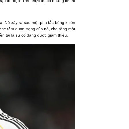
 tốt đẹp. Trên thực tế, có những lời thì
ửa. Nó xảy ra sau một pha tắc bóng khiến
 nhẹ tầm quan trọng của nó, cho rằng một
n tải là sự cố đang được giảm thiểu.