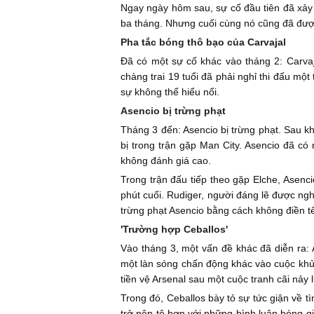
Ngay ngày hôm sau, sự cố đầu tiên đã xảy r
ba tháng. Nhưng cuối cùng nó cũng đã đượ
Pha tắc bóng thô bạo của Carvajal
Đã có một sự cố khác vào tháng 2: Carvaj
chàng trai 19 tuổi đã phải nghỉ thi đấu m
sự không thể hiểu nổi.
Asencio bị trừng phạt
Tháng 3 đến: Asencio bị trừng phạt. Sau khi
bị trong trận gặp Man City. Asencio đã có
không đánh giá cao.
Trong trận đấu tiếp theo gặp Elche, Asenci
phút cuối. Rudiger, người đáng lẽ được ngh
trừng phạt Asencio bằng cách không điền tê
'Trường hợp Ceballos'
Vào tháng 3, một vấn đề khác đã diễn ra: 
một làn sóng chấn động khác vào cuộc khủ
tiền vệ Arsenal sau một cuộc tranh cãi nảy 
Trong đó, Ceballos bày tỏ sự tức giận về t
trở nên tệ hơn với những bình luận bóng gi