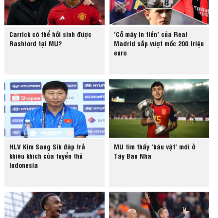
Carrick có thể hồi sinh được
‘Cỗ máy in tiền’ của Real
Rashford tại MU?
Madrid sắp vượt mốc 200 triệu
euro
HLV Kim Sang Sik đáp trả
MU tìm thấy ‘báu vật’ mới ở
khiêu khích của tuyển thủ
Tây Ban Nha
Indonesia