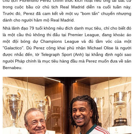
chủ tịch Florentino Perez chính thức kích hoạt nếu ông tái đắc cử
trong cuộc bầu cử chủ tịch Real Madrid diễn ra cuối tuần này.
Trước đó, Perez đã cam kết về một vụ "bom tấn" chuyển nhượng
dành cho người hâm mộ Real Madrid.
Nhà lãnh đạo 79 tuổi không nêu đích danh mục tiêu, chỉ cho biết đó
là một cầu thủ không thi đấu tại Premier League, đang khoác áo
một đội bóng dự Champions League và đủ tầm vóc của một
"Galactico". Dù Perez công khai phủ nhận Michael Olise là người
được nhắc đến, tờ Telegraph Sport (Anh) lại khẳng định ngôi sao
người Pháp chính là mục tiêu hàng đầu mà Perez muốn đưa về sân
Bernabeu.