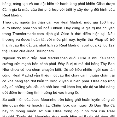
bóng, sáng tạo và tạo đột biến từ hành lang phải khiến Olise được
đánh giá là mẫu cầu thủ phù hợp với triết lý xây dựng đội hình của
Real Madrid.
Theo các nguồn tin thân cận với Real Madrid, mức giá 150 triệu
euro không phải con số ngẫu nhiên. Đây cũng là giá trị mà chuyên
trang Transfermarkt.com định giá Olise ở thời điểm hiện tại. Nếu
thương vụ được hoàn tất với mức phí này, tuyển thủ Pháp sẽ trở
thành cầu thủ đắt giá nhất lịch sử Real Madrid, vượt qua kỷ lục 127
triệu euro của Jude Bellingham.
Nguyên do thúc đẩy Real Madrid theo đuổi Olise là nhu cầu tăng
cường sức mạnh bên cánh phải. Đây là vị trí mà đội bóng Tây Ban
Nha chưa có lựa chọn chuyên biệt. Dù sở hữu nhiều ngôi sao tấn
công, Real Madrid vẫn thiếu một cầu thủ chạy cánh thuận chân trái
có khả năng tạo đột biến thường xuyên ở biên phải. Olise đáp ứng
đầy đủ những yêu cầu đó nhờ kèo trái khéo léo, tốc độ và khả năng
dứt điểm từ những tình huống bó vào trung lộ.
Sự xuất hiện của Jose Mourinho trên băng ghế huấn luyện cũng có
liên quan đến kế hoạch này. Chiến lược gia người Bồ Đào Nha đã
bày tỏ mong muốn sở hữu Olise trong đội hình mới của Real
Madrid. Trước đó, Mourinho từng xuất hiện tại Berlin để theo dõi