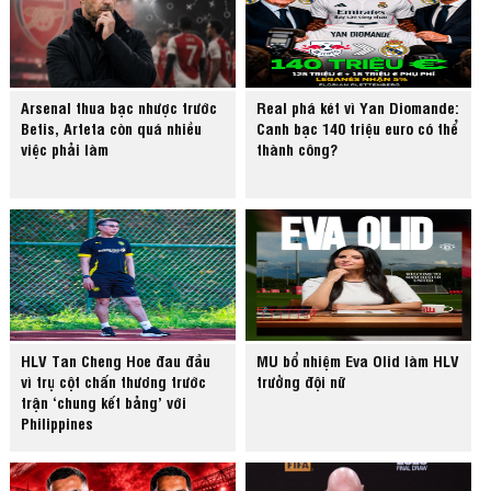
Arsenal thua bạc nhược trước
Real phá két vì Yan Diomande:
Betis, Arteta còn quá nhiều
Canh bạc 140 triệu euro có thể
việc phải làm
thành công?
HLV Tan Cheng Hoe đau đầu
MU bổ nhiệm Eva Olid làm HLV
vì trụ cột chấn thương trước
trưởng đội nữ
trận ‘chung kết bảng’ với
Philippines