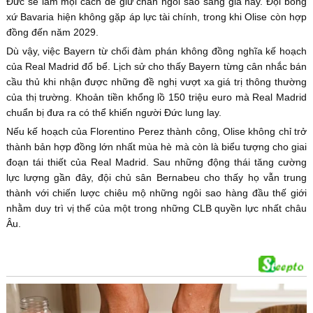
Đức sẽ làm mọi cách để giữ chân ngôi sao sáng giá này. Đội bóng
xứ Bavaria hiện không gặp áp lực tài chính, trong khi Olise còn hợp
đồng đến năm 2029.
Dù vậy, việc Bayern từ chối đàm phán không đồng nghĩa kế hoạch
của Real Madrid đổ bể. Lịch sử cho thấy Bayern từng cân nhắc bán
cầu thủ khi nhận được những đề nghị vượt xa giá trị thông thường
của thị trường. Khoản tiền khổng lồ 150 triệu euro mà Real Madrid
chuẩn bị đưa ra có thể khiến người Đức lung lay.
Nếu kế hoạch của Florentino Perez thành công, Olise không chỉ trở
thành bản hợp đồng lớn nhất mùa hè mà còn là biểu tượng cho giai
đoạn tái thiết của Real Madrid. Sau những động thái tăng cường
lực lượng gần đây, đội chủ sân Bernabeu cho thấy họ vẫn trung
thành với chiến lược chiêu mộ những ngôi sao hàng đầu thế giới
nhằm duy trì vị thế của một trong những CLB quyền lực nhất châu
Âu.