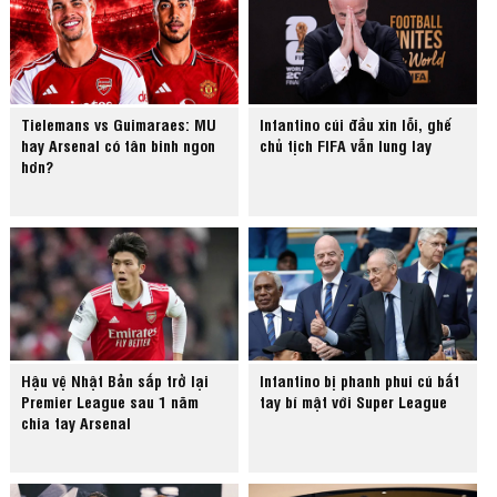
Tielemans vs Guimaraes: MU
Infantino cúi đầu xin lỗi, ghế
hay Arsenal có tân binh ngon
chủ tịch FIFA vẫn lung lay
hơn?
Hậu vệ Nhật Bản sắp trở lại
Infantino bị phanh phui cú bắt
Premier League sau 1 năm
tay bí mật với Super League
chia tay Arsenal