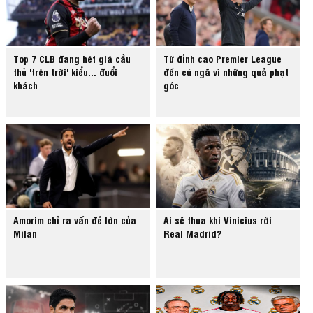
Top 7 CLB đang hét giá cầu
Từ đỉnh cao Premier League
thủ 'trên trời' kiểu... đuổi
đến cú ngã vì những quả phạt
khách
góc
Amorim chỉ ra vấn đề lớn của
Ai sẽ thua khi Vinicius rời
Milan
Real Madrid?