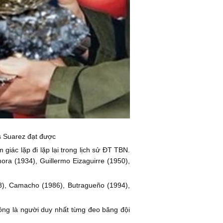
s Suarez đạt được
iác lặp đi lặp lại trong lịch sử ĐT TBN.
a (1934), Guillermo Eizaguirre (1950),
8), Camacho (1986), Butragueño (1994),
ông là người duy nhất từng đeo băng đội