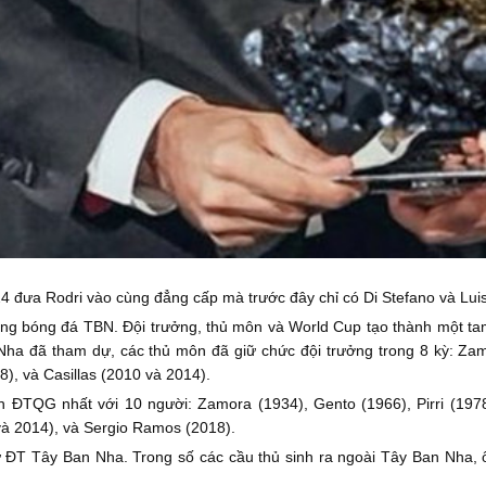
 đưa Rodri vào cùng đẳng cấp mà trước đây chỉ có Di Stefano và Lui
ng bóng đá TBN. Đội trưởng, thủ môn và World Cup tạo thành một tam g
 đã tham dự, các thủ môn đã giữ chức đội trưởng trong 8 kỳ: Zamor
), và Casillas (2010 và 2014).
n ĐTQG nhất với 10 người: Zamora (1934), Gento (1966), Pirri (197
 và 2014), và Sergio Ramos (2018).
sử ĐT Tây Ban Nha. Trong số các cầu thủ sinh ra ngoài Tây Ban Nha, 