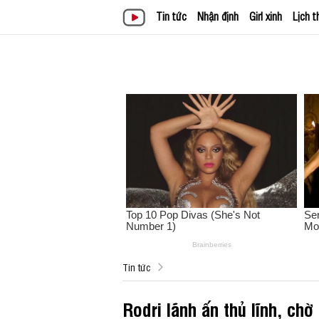
Tin tức
Nhận định
Girl xinh
Lịch t
Tin tức
Rodri lãnh ấn thủ lĩnh, ch