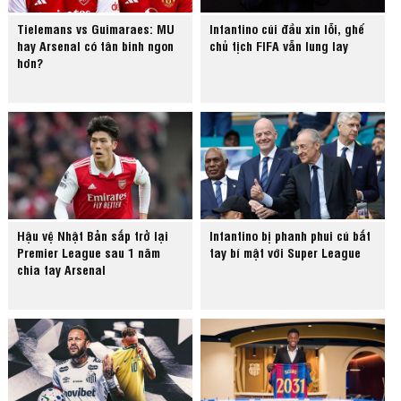
Tielemans vs Guimaraes: MU
Infantino cúi đầu xin lỗi, ghế
hay Arsenal có tân binh ngon
chủ tịch FIFA vẫn lung lay
hơn?
Hậu vệ Nhật Bản sắp trở lại
Infantino bị phanh phui cú bắt
Premier League sau 1 năm
tay bí mật với Super League
chia tay Arsenal