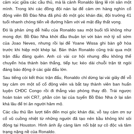
cảm xúc giữa các cầu thủ, mà là cảnh Ronaldo lặng lẽ rời sân một
mình. Trong khi các đồng đội nán lại để cảm ơn hàng nghìn cổ
động viên Bồ Đào Nha đã phủ đỏ một góc khán đài, đội trưởng 41
tuổi nhanh chóng tiến về đường hầm với vẻ mặt đầy thất vọng.
Đó là phản ứng dễ hiểu của Ronaldo sau một buổi tối không như
mong đợi. Bồ Đào Nha khởi đầu thuận lợi với bàn mở tỷ số sớm
của Joao Neves, nhưng rồi lại để Yoane Wissa ghi bàn gỡ hòa
trước khi hiệp một khép lại. Bản thân Ronaldo cũng trải qua một
trận đấu đáng quên. Anh có vài cơ hội nhưng đều không thể
chuyển hóa thành bàn thắng, tiếp tục kéo dài chuỗi trận tịt ngòi
đáng báo động ở các giải đấu lớn.
Sau tiếng còi kết thúc trận đấu, Ronaldo chỉ dừng lại vài giây để vỗ
tay cảm ơn một số cổ động viên và bắt tay thành viên ban huấn
luyện CHDC Congo rồi đi thẳng vào phòng thay đồ. Trái ngược
hoàn toàn với CR7, phần còn lại của tuyển Bồ Đào Nha ở lại sân
khá lâu để tri ân người hâm mộ.
Các cầu thủ lần lượt tiến đến mọi góc khán đài, vỗ tay cảm ơn sự
cổ vũ cuồng nhiệt từ những người đã tạo nên bầu không khí sôi
động tại Houston. Hình ảnh ấy càng làm nổi bật sự cô độc và tâm
trạng nặng nề của Ronaldo.