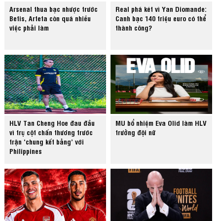
Arsenal thua bạc nhược trước
Real phá két vì Yan Diomande:
Betis, Arteta còn quá nhiều
Canh bạc 140 triệu euro có thể
việc phải làm
thành công?
HLV Tan Cheng Hoe đau đầu
MU bổ nhiệm Eva Olid làm HLV
vì trụ cột chấn thương trước
trưởng đội nữ
trận ‘chung kết bảng’ với
Philippines