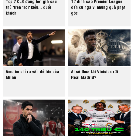
Top 7 CLB đang hét giá cầu
Từ đỉnh cao Premier League
thủ 'trên trời' kiểu... đuổi
đến cú ngã vì những quả phạt
khách
góc
Amorim chỉ ra vấn đề lớn của
Ai sẽ thua khi Vinicius rời
Milan
Real Madrid?