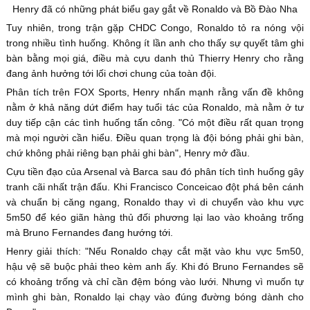
Henry đã có những phát biểu gay gắt về Ronaldo và Bồ Đào Nha
Tuy nhiên, trong trận gặp CHDC Congo, Ronaldo tỏ ra nóng vội
trong nhiều tình huống. Không ít lần anh cho thấy sự quyết tâm ghi
bàn bằng mọi giá, điều mà cựu danh thủ Thierry Henry cho rằng
đang ảnh hưởng tới lối chơi chung của toàn đội.
Phân tích trên FOX Sports, Henry nhấn mạnh rằng vấn đề không
nằm ở khả năng dứt điểm hay tuổi tác của Ronaldo, mà nằm ở tư
duy tiếp cận các tình huống tấn công. "Có một điều rất quan trọng
mà mọi người cần hiểu. Điều quan trọng là đội bóng phải ghi bàn,
chứ không phải riêng bạn phải ghi bàn", Henry mở đầu.
Cựu tiền đạo của Arsenal và Barca sau đó phân tích tình huống gây
tranh cãi nhất trận đấu. Khi Francisco Conceicao đột phá bên cánh
và chuẩn bị căng ngang, Ronaldo thay vì di chuyển vào khu vực
5m50 để kéo giãn hàng thủ đối phương lại lao vào khoảng trống
mà Bruno Fernandes đang hướng tới.
Henry giải thích: "Nếu Ronaldo chạy cắt mặt vào khu vực 5m50,
hậu vệ sẽ buộc phải theo kèm anh ấy. Khi đó Bruno Fernandes sẽ
có khoảng trống và chỉ cần đệm bóng vào lưới. Nhưng vì muốn tự
mình ghi bàn, Ronaldo lại chạy vào đúng đường bóng dành cho