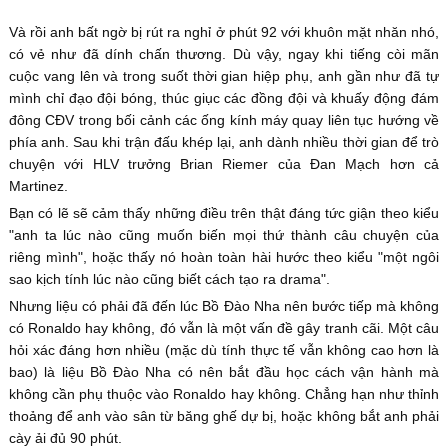
Và rồi anh bất ngờ bị rút ra nghỉ ở phút 92 với khuôn mặt nhăn nhó,
có vẻ như đã dính chấn thương. Dù vậy, ngay khi tiếng còi mãn
cuộc vang lên và trong suốt thời gian hiệp phụ, anh gần như đã tự
mình chỉ đạo đội bóng, thúc giục các đồng đội và khuấy động đám
đông CĐV trong bối cảnh các ống kính máy quay liên tục hướng về
phía anh. Sau khi trận đấu khép lại, anh dành nhiều thời gian để trò
chuyện với HLV trưởng Brian Riemer của Đan Mạch hơn cả
Martinez.
Bạn có lẽ sẽ cảm thấy những điều trên thật đáng tức giận theo kiểu
"anh ta lúc nào cũng muốn biến mọi thứ thành câu chuyện của
riêng mình", hoặc thấy nó hoàn toàn hài hước theo kiểu "một ngôi
sao kịch tính lúc nào cũng biết cách tạo ra drama".
Nhưng liệu có phải đã đến lúc Bồ Đào Nha nên bước tiếp mà không
có Ronaldo hay không, đó vẫn là một vấn đề gây tranh cãi. Một câu
hỏi xác đáng hơn nhiều (mặc dù tính thực tế vẫn không cao hơn là
bao) là liệu Bồ Đào Nha có nên bắt đầu học cách vận hành mà
không cần phụ thuộc vào Ronaldo hay không. Chẳng hạn như thỉnh
thoảng để anh vào sân từ băng ghế dự bị, hoặc không bắt anh phải
cày ải đủ 90 phút.