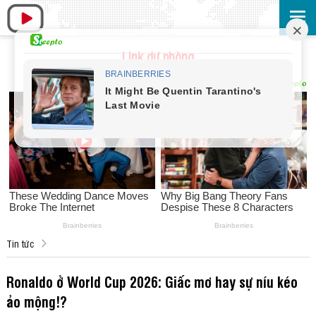
Link dự phòng
Tin tức
Ronaldo ở World Cup 2026: Giấc mơ hay sự níu kéo
ảo mộng!?