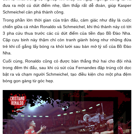
đưa ra một cú dứt điểm nhẹ, tầm thấp rất dễ đoán, giúp Kasper
Schmeichel cản phá thành công.
Trong phần lớn thời gian của trận đấu, cảm giác như đây là cuộc
chiến giữa cá nhân Ronaldo và Schmeichel, khi thủ thành này có tới
3 pha cứu thua trước các cú dứt điểm của tiền đạo Bồ Đào Nha.
Cặp cựu binh này thậm chí còn tranh giành bóng như những đứa
trẻ khi cố gắng lấy bóng ra khỏi lưới sau bàn mở tỷ số của Bồ Đào
Nha.
Cuối cùng, Ronaldo cũng có được bàn thắng thứ hai cho đội nhà
trong đêm thi đấu, sau khi cú sút của Fernandes đập trúng cột dọc
bật ra và chạm người Schmeichel, tạo điều kiện cho một pha đệm
bóng gọn gàng từ góc hẹp.