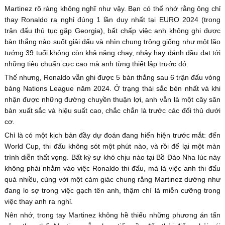
Martinez rõ ràng không nghĩ như vậy. Bạn có thể nhớ rằng ông chỉ
thay Ronaldo ra nghỉ đúng 1 lần duy nhất tại EURO 2024 (trong
trận đấu thủ tục gặp Georgia), bất chấp việc anh không ghi được
bàn thắng nào suốt giải đấu và nhìn chung trông giống như một lão
tướng 39 tuổi không còn khả năng chạy, nhảy hay đánh đầu đạt tới
những tiêu chuẩn cực cao mà anh từng thiết lập trước đó.
Thế nhưng, Ronaldo vẫn ghi được 5 bàn thắng sau 6 trận đấu vòng
bảng Nations League năm 2024. Ở trạng thái sắc bén nhất và khi
nhận được những đường chuyền thuận lợi, anh vẫn là một cây săn
bàn xuất sắc và hiệu suất cao, chắc chắn là trước các đối thủ dưới
cơ.
Chỉ là có một kịch bản đầy dự đoán đang hiển hiện trước mắt: đến
World Cup, thi đấu không sót một phút nào, và rồi để lại một màn
trình diễn thất vọng. Bất kỳ sự khó chịu nào tại Bồ Đào Nha lúc này
không phải nhắm vào việc Ronaldo thi đấu, mà là việc anh thi đấu
quá nhiều, cùng với một cảm giác chung rằng Martinez dường như
đang lo sợ trong việc gạch tên anh, thậm chí là miễn cưỡng trong
việc thay anh ra nghỉ.
Nên nhớ, trong tay Martinez không hề thiếu những phương án tấn