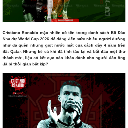
Cristiano Ronaldo mặc nhiên có tên trong danh sách Bồ Đào
Nha dự World Cup 2026 dễ dàng đến mức nhiều người dường
như đã quên những giọt nước mắt của cách đây 4 năm trên
đất Qatar. Nhưng kể cả khi đã tỉnh táo lại và bắt đầu một thử
thách mới, liệu có kết cục nào khác dành cho người đàn ông
đã bị thời gian bắt kịp?