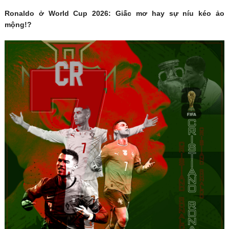
Ronaldo ở World Cup 2026: Giấc mơ hay sự níu kéo ảo
mộng!?