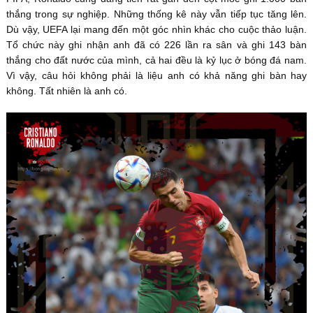
thắng trong sự nghiệp. Những thống kê này vẫn tiếp tục tăng lên.
Dù vậy, UEFA lại mang đến một góc nhìn khác cho cuộc thảo luận.
Tổ chức này ghi nhận anh đã có 226 lần ra sân và ghi 143 bàn
thắng cho đất nước của mình, cả hai đều là kỷ lục ở bóng đá nam.
Vì vậy, câu hỏi không phải là liệu anh có khả năng ghi bàn hay
không. Tất nhiên là anh có.