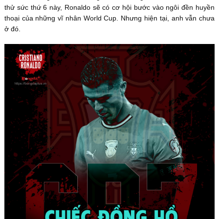
thử sức thứ 6 này, Ronaldo sẽ có cơ hội bước vào ngôi đền huyền
thoại của những vĩ nhân World Cup. Nhưng hiện tại, anh vẫn chưa
ở đó.