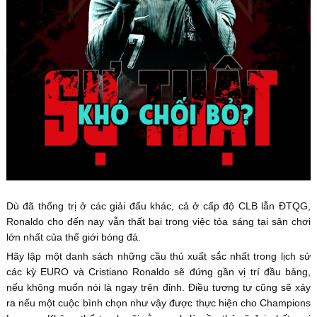
Dù đã thống trị ở các giải đấu khác, cả ở cấp độ CLB lẫn ĐTQG,
Ronaldo cho đến nay vẫn thất bại trong việc tỏa sáng tại sân chơi
lớn nhất của thế giới bóng đá.
Hãy lập một danh sách những cầu thủ xuất sắc nhất trong lịch sử
các kỳ EURO và Cristiano Ronaldo sẽ đứng gần vị trí đầu bảng,
nếu không muốn nói là ngay trên đỉnh. Điều tương tự cũng sẽ xảy
ra nếu một cuộc bình chọn như vậy được thực hiện cho Champions