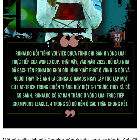
Một số chiến tích của Ronaldo nằm ở khía cạnh sự bền bỉ. Anh đã