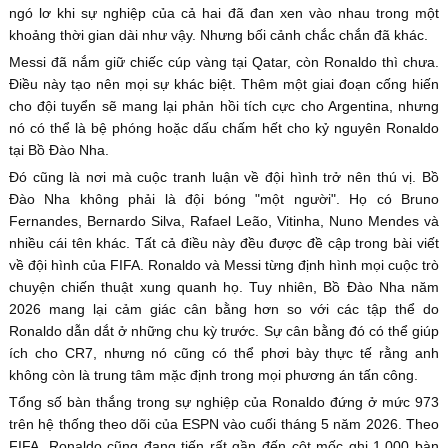
ngó lơ khi sự nghiệp của cả hai đã đan xen vào nhau trong một
khoảng thời gian dài như vậy. Nhưng bối cảnh chắc chắn đã khác.
Messi đã nắm giữ chiếc cúp vàng tại Qatar, còn Ronaldo thì chưa.
Điều này tạo nên mọi sự khác biệt. Thêm một giai đoạn cống hiến
cho đội tuyển sẽ mang lại phản hồi tích cực cho Argentina, nhưng
nó có thể là bệ phóng hoặc dấu chấm hết cho kỷ nguyên Ronaldo
tại Bồ Đào Nha.
Đó cũng là nơi mà cuộc tranh luận về đội hình trở nên thú vị. Bồ
Đào Nha không phải là đội bóng "một người". Họ có Bruno
Fernandes, Bernardo Silva, Rafael Leão, Vitinha, Nuno Mendes và
nhiều cái tên khác. Tất cả điều này đều được đề cập trong bài viết
về đội hình của FIFA. Ronaldo và Messi từng định hình mọi cuộc trò
chuyện chiến thuật xung quanh họ. Tuy nhiên, Bồ Đào Nha năm
2026 mang lại cảm giác cân bằng hơn so với các tập thể do
Ronaldo dẫn dắt ở những chu kỳ trước. Sự cân bằng đó có thể giúp
ích cho CR7, nhưng nó cũng có thể phơi bày thực tế rằng anh
không còn là trung tâm mặc định trong mọi phương án tấn công.
Tổng số bàn thắng trong sự nghiệp của Ronaldo đứng ở mức 973
trên hệ thống theo dõi của ESPN vào cuối tháng 5 năm 2026. Theo
FIFA, Ronaldo cũng đang tiến rất gần đến cột mốc ghi 1.000 bàn