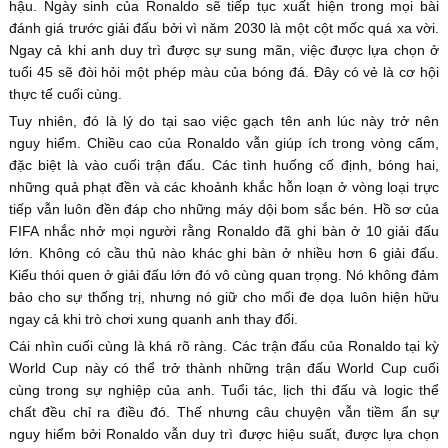
hậu. Ngày sinh của Ronaldo sẽ tiếp tục xuất hiện trong mọi bài
đánh giá trước giải đấu bởi vì năm 2030 là một cột mốc quá xa vời.
Ngay cả khi anh duy trì được sự sung mãn, việc được lựa chọn ở
tuổi 45 sẽ đòi hỏi một phép màu của bóng đá. Đây có vẻ là cơ hội
thực tế cuối cùng.
Tuy nhiên, đó là lý do tại sao việc gạch tên anh lúc này trở nên
nguy hiểm. Chiều cao của Ronaldo vẫn giúp ích trong vòng cấm,
đặc biệt là vào cuối trận đấu. Các tình huống cố định, bóng hai,
những quả phạt đền và các khoảnh khắc hỗn loạn ở vòng loại trực
tiếp vẫn luôn đền đáp cho những máy dội bom sắc bén. Hồ sơ của
FIFA nhắc nhở mọi người rằng Ronaldo đã ghi bàn ở 10 giải đấu
lớn. Không có cầu thủ nào khác ghi bàn ở nhiều hơn 6 giải đấu.
Kiểu thói quen ở giải đấu lớn đó vô cùng quan trọng. Nó không đảm
bảo cho sự thống trị, nhưng nó giữ cho mối đe dọa luôn hiện hữu
ngay cả khi trò chơi xung quanh anh thay đổi.
Cái nhìn cuối cùng là khá rõ ràng. Các trận đấu của Ronaldo tại kỳ
World Cup này có thể trở thành những trận đấu World Cup cuối
cùng trong sự nghiệp của anh. Tuổi tác, lịch thi đấu và logic thể
chất đều chỉ ra điều đó. Thế nhưng câu chuyện vẫn tiềm ẩn sự
nguy hiểm bởi Ronaldo vẫn duy trì được hiệu suất, được lựa chọn