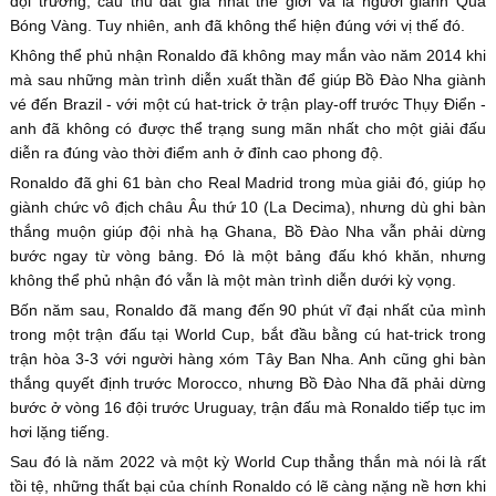
đội trưởng, cầu thủ đắt giá nhất thế giới và là người giành Quả
Bóng Vàng. Tuy nhiên, anh đã không thể hiện đúng với vị thế đó.
Không thể phủ nhận Ronaldo đã không may mắn vào năm 2014 khi
mà sau những màn trình diễn xuất thần để giúp Bồ Đào Nha giành
vé đến Brazil - với một cú hat-trick ở trận play-off trước Thụy Điển -
anh đã không có được thể trạng sung mãn nhất cho một giải đấu
diễn ra đúng vào thời điểm anh ở đỉnh cao phong độ.
Ronaldo đã ghi 61 bàn cho Real Madrid trong mùa giải đó, giúp họ
giành chức vô địch châu Âu thứ 10 (La Decima), nhưng dù ghi bàn
thắng muộn giúp đội nhà hạ Ghana, Bồ Đào Nha vẫn phải dừng
bước ngay từ vòng bảng. Đó là một bảng đấu khó khăn, nhưng
không thể phủ nhận đó vẫn là một màn trình diễn dưới kỳ vọng.
Bốn năm sau, Ronaldo đã mang đến 90 phút vĩ đại nhất của mình
trong một trận đấu tại World Cup, bắt đầu bằng cú hat-trick trong
trận hòa 3-3 với người hàng xóm Tây Ban Nha. Anh cũng ghi bàn
thắng quyết định trước Morocco, nhưng Bồ Đào Nha đã phải dừng
bước ở vòng 16 đội trước Uruguay, trận đấu mà Ronaldo tiếp tục im
hơi lặng tiếng.
Sau đó là năm 2022 và một kỳ World Cup thẳng thắn mà nói là rất
tồi tệ, những thất bại của chính Ronaldo có lẽ càng nặng nề hơn khi