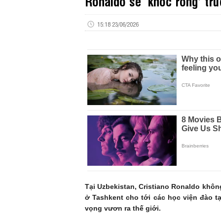
Ronaldo sẽ ‘khóc ròng’ trư
15:18 23/06/2026
Tại Uzbekistan, Cristiano Ronaldo khôn
ở Tashkent cho tới các học viện đào t
vọng vươn ra thế giới.