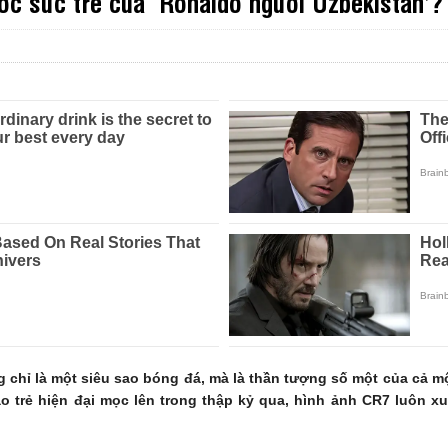
ớc sức trẻ của ‘Ronaldo người Uzbekistan’?
g chỉ là một siêu sao bóng đá, mà là thần tượng số một của cả 
ạo trẻ hiện đại mọc lên trong thập kỷ qua, hình ảnh CR7 luôn x