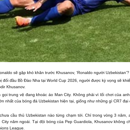
onaldo sẽ gặp khó khăn trước Khusanov, ‘Ronaldo người Uzbekistan’?
bị đối đầu Bồ Đào Nha tại World Cup 2026, người được kỳ vọng sẽ khiế
odir Khusanov.
 gọi trung vệ đang khoác áo Man City. Không phải vì lối chơi của an
 lớn nhất của bóng đá Uzbekistan hiện tại, giống như những gì CR7 đạ
chưa cầu thủ Uzbekistan nào từng chạm tới. Chỉ trong vòng 3 năm, 
 City năm ngoái. Tại đội bóng của Pep Guardiola, Khusanov không c
pions League.