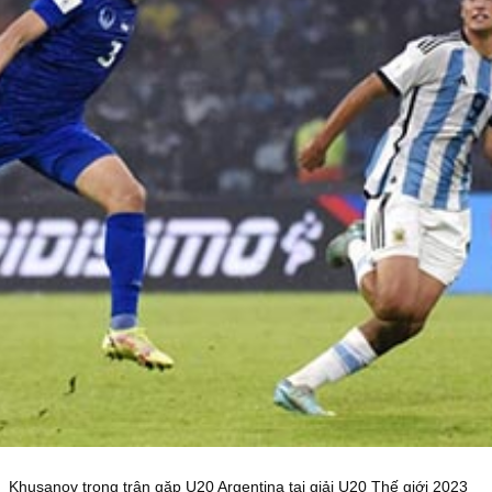
Khusanov trong trận gặp U20 Argentina tại giải U20 Thế giới 2023