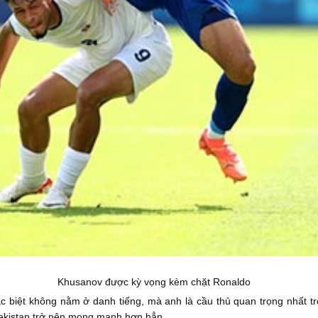
Khusanov được kỳ vọng kèm chặt Ronaldo
c biệt không nằm ở danh tiếng, mà anh là cầu thủ quan trọng nhất tr
bekistan trở nên mong manh hơn hẳn.