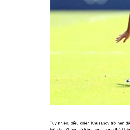
Tuy nhiên, điều khiến Khusanov trở nên đặ
hiện tại. Không có Khusanov, hàng thủ Uz