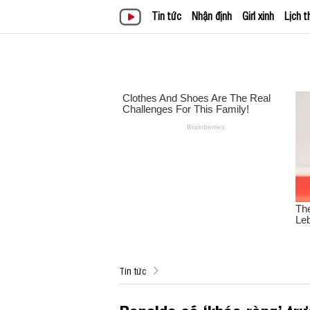
Tin tức
Nhận định
Girl xinh
Lịch t
Tin tức