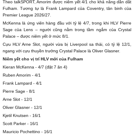
Theo talkSPORT, Amorim được niêm yết 4/1 cho khả năng dẫn dắt
Fulham. Tương tự là Frank Lampard của Coventry, tân binh của
Premier League 2026/27.
McKenna là ứng viên hàng đầu với tỷ lệ 4/7, trong khi HLV Pierre
Sage của Lens – người cũng nằm trong tầm ngắm của Crystal
Palace – được niêm yết ở mức 8/1.
Cựu HLV Arne Slot, người vừa bị Liverpool sa thải, có tỷ lệ 12/1,
ngang với cựu thuyền trưởng Crystal Palace là Oliver Glasner.
Niêm yết cho vị trí HLV mới của Fulham
Kieran McKenna - 4/7 (đặt 7 ăn 4)
Ruben Amorim - 4/1
Frank Lampard - 4/1
Pierre Sage - 8/1
Arne Slot - 12/1
Oliver Glasner - 12/1
Kjetil Knutsen - 16/1
Scott Parker - 16/1
Mauricio Pochettino - 16/1