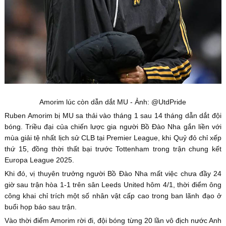
Amorim lúc còn dẫn dắt MU - Ảnh: @UtdPride
Ruben Amorim bị MU sa thải vào tháng 1 sau 14 tháng dẫn dắt đội
bóng. Triều đại của chiến lược gia người Bồ Đào Nha gắn liền với
mùa giải tệ nhất lịch sử CLB tại Premier League, khi Quỷ đỏ chỉ xếp
thứ 15, đồng thời thất bại trước Tottenham trong trận chung kết
Europa League 2025.
Khi đó, vị thuyên trưởng người Bồ Đào Nha mất việc chưa đầy 24
giờ sau trận hòa 1-1 trên sân Leeds United hôm 4/1, thời điểm ông
công khai chỉ trích một số nhân vật cấp cao trong ban lãnh đạo ở
buổi họp báo sau trận.
Vào thời điểm Amorim rời đi, đội bóng từng 20 lần vô địch nước Anh