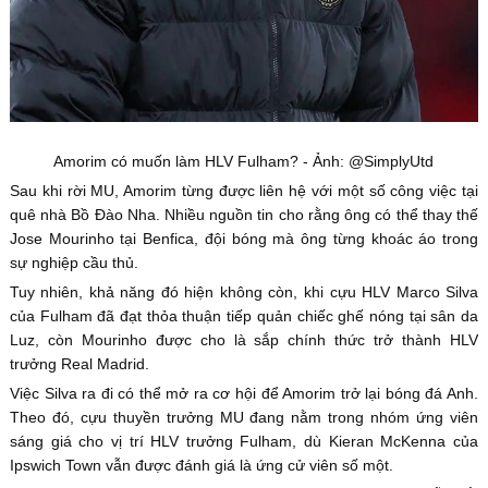
Amorim có muốn làm HLV Fulham? - Ảnh: @SimplyUtd
Sau khi rời MU, Amorim từng được liên hệ với một số công việc tại
quê nhà Bồ Đào Nha. Nhiều nguồn tin cho rằng ông có thể thay thế
Jose Mourinho tại Benfica, đội bóng mà ông từng khoác áo trong
sự nghiệp cầu thủ.
Tuy nhiên, khả năng đó hiện không còn, khi cựu HLV Marco Silva
của Fulham đã đạt thỏa thuận tiếp quản chiếc ghế nóng tại sân da
Luz, còn Mourinho được cho là sắp chính thức trở thành HLV
trưởng Real Madrid.
Việc Silva ra đi có thể mở ra cơ hội để Amorim trở lại bóng đá Anh.
Theo đó, cựu thuyền trưởng MU đang nằm trong nhóm ứng viên
sáng giá cho vị trí HLV trưởng Fulham, dù Kieran McKenna của
Ipswich Town vẫn được đánh giá là ứng cử viên số một.