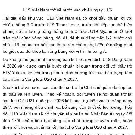
U19 Việt Nam trở về nước vào chiều ngày 11/6
Tại giải đấu khu vực, U19 Việt Nam đã có khởi đầu thuận lợi với
chiến thắng 3-0 trước U19 Timor Leste, trước khi tiếp tục thể hiện
phong độ ấn tượng bằng thắng lợi 5-0 trước U19 Myanmar. Ở lượt
trận cuối cùng vòng bảng, đội đã để thua đáng tiếc 1-2 trước chủ
nhà U19 Indonesia bởi bàn thua trên chấm phạt đền ở những phút
bù giờ, qua đó khép lại vòng bảng với vị trí nhì bảng A.
Dù không thể góp mặt tại vòng bán kết, Giải vô địch U19 Đông Nam
Á 2026 vẫn được xem là bước chuẩn bị quan trọng đối với thầy trò
HLV Yutaka Ikeuchi trong hành trình hướng tới mục tiêu trọng tâm
của năm là Vòng loại U20 châu Á 2027.
Sau khi trở về nước, các cầu thủ sẽ trở lại CLB chủ quản để tiếp tục
thi đấu và rèn luyện. Theo kế hoạch, đội tuyển sẽ hội quân trở lại
sau khi Giải U21 quốc gia 2026 kết thúc, dự kiến vào khoảng ngày
29/7, với những điều chỉnh và bổ sung cần thiết về lực lượng. Tiếp
đó, U19 Việt Nam sẽ có chuyến tập huấn tại Nhật Bản từ ngày 8/8
đến 17/8 nhằm tiếp tục nâng cao chất lượng chuyên môn, hoàn
thiện lối chơi và chuẩn bị tốt nhất cho Vòng loại U20 châu Á 2027.