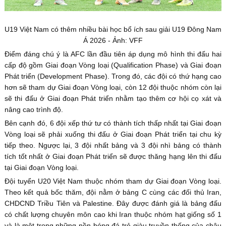
U19 Việt Nam có thêm nhiều bài học bổ ích sau giải U19 Đông Nam
Á 2026 - Ảnh: VFF
Điểm đáng chú ý là AFC lần đầu tiên áp dụng mô hình thi đấu hai
cấp độ gồm Giai đoạn Vòng loại (Qualification Phase) và Giai đoạn
Phát triển (Development Phase). Trong đó, các đội có thứ hạng cao
hơn sẽ tham dự Giai đoạn Vòng loại, còn 12 đội thuộc nhóm còn lại
sẽ thi đấu ở Giai đoạn Phát triển nhằm tạo thêm cơ hội cọ xát và
nâng cao trình độ.
Bên cạnh đó, 6 đội xếp thứ tư có thành tích thấp nhất tại Giai đoạn
Vòng loại sẽ phải xuống thi đấu ở Giai đoạn Phát triển tại chu kỳ
tiếp theo. Ngược lại, 3 đội nhất bảng và 3 đội nhì bảng có thành
tích tốt nhất ở Giai đoạn Phát triển sẽ được thăng hạng lên thi đấu
tại Giai đoạn Vòng loại.
Đội tuyển U20 Việt Nam thuộc nhóm tham dự Giai đoạn Vòng loại.
Theo kết quả bốc thăm, đội nằm ở bảng C cùng các đối thủ Iran,
CHDCND Triều Tiên và Palestine. Đây được đánh giá là bảng đấu
có chất lượng chuyên môn cao khi Iran thuộc nhóm hạt giống số 1
và là một trong những nền bóng đá trẻ giàu truyền thống của châu