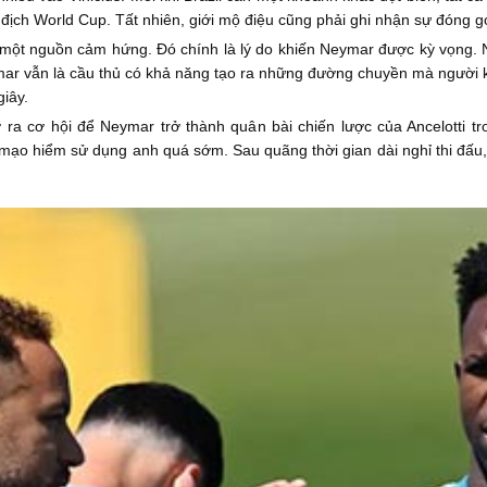
địch World Cup. Tất nhiên, giới mộ điệu cũng phải ghi nhận sự đóng
 một nguồn cảm hứng. Đó chính là lý do khiến Neymar được kỳ vọng. 
ymar vẫn là cầu thủ có khả năng tạo ra những đường chuyền mà người 
giây.
a cơ hội để Neymar trở thành quân bài chiến lược của Ancelotti tron
ng mạo hiểm sử dụng anh quá sớm. Sau quãng thời gian dài nghỉ thi đấ