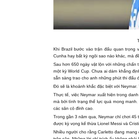
Khi Brazil bước vào trận đấu quan trọng 
Cunha hay bất kỳ ngôi sao nào khác, mà đề
Sau hơn 650 ngày vật lộn với những chấn th
một kỳ World Cup. Chưa ai dám khẳng định
sẵn sàng trao cho anh những phút thi đấu đầ
Đó sẽ là khoảnh khắc đặc biệt với Neymar. 
Thực tế, việc Neymar xuất hiện trong danh 
mà bởi tình trạng thể lực quá mong manh.
các sân cỏ đỉnh cao.
Trong gần 3 năm qua, Neymar chỉ chơi 45 t
được kỳ vọng kế thừa Lionel Messi và Crist
Nhiều người cho rằng Carletto đang mang đ
trên sân. Những lời chỉ trích ấy không phải