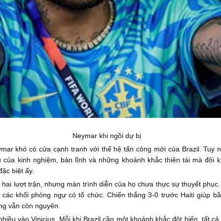
Neymar khi ngồi dự bị
eymar khó có cửa cạnh tranh với thế hệ tấn công mới của Brazil. Tuy 
của kinh nghiệm, bản lĩnh và những khoảnh khắc thiên tài mà đôi kh
ặc biệt ấy.
 hai lượt trận, nhưng màn trình diễn của họ chưa thực sự thuyết phụ
g các khối phòng ngự có tổ chức. Chiến thắng 3-0 trước Haiti giúp 
ng vẫn còn nguyên.
nhiều vào Vinicius. Mỗi khi Brazil cần một khoảnh khắc đột biến, tất 