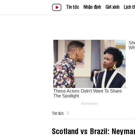
Tin tức
Nhận định
Girl xinh
Lịch t
Tin tức
Scotland vs Brazil: Neyma