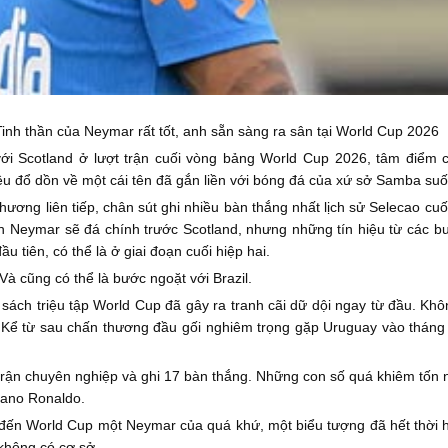
Tinh thần của Neymar rất tốt, anh sẵn sàng ra sân tại World Cup 2026
với Scotland ở lượt trận cuối vòng bảng World Cup 2026, tâm điểm 
u đổ dồn về một cái tên đã gắn liền với bóng đá của xứ sở Samba suố
ương liên tiếp, chân sút ghi nhiều bàn thắng nhất lịch sử Selecao cuối
 Neymar sẽ đá chính trước Scotland, nhưng những tín hiệu từ các buổ
u tiên, có thể là ở giai đoạn cuối hiệp hai.
Và cũng có thể là bước ngoặt với Brazil.
sách triệu tập World Cup đã gây ra tranh cãi dữ dội ngay từ đầu. Khô
 Kể từ sau chấn thương đầu gối nghiêm trọng gặp Uruguay vào tháng
rận chuyên nghiệp và ghi 17 bàn thắng. Những con số quá khiêm tốn n
iano Ronaldo.
ến World Cup một Neymar của quá khứ, một biểu tượng đã hết thời hơn
 không có cơ sở.