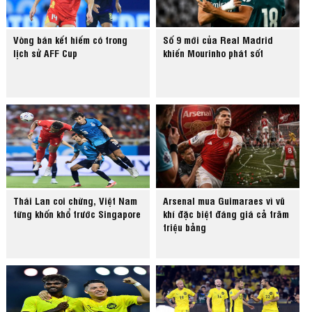
Vòng bán kết hiếm có trong
Số 9 mới của Real Madrid
lịch sử AFF Cup
khiến Mourinho phát sốt
Thái Lan coi chừng, Việt Nam
Arsenal mua Guimaraes vì vũ
từng khốn khổ trước Singapore
khí đặc biệt đáng giá cả trăm
triệu bảng