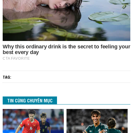
TAG:
TIN CÙNG CHUYÊN MỤC