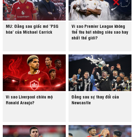
MU: Đằng sau giấc mơ ‘PSG
Vì sao Premier League không
hóa’ của Michael Carrick
thể thu hút những siêu sao hay
nhất thế giới?
Vì sao Liverpool chiêu mộ
Đằng sau sự thay đổi của
Ronald Araujo?
Newcastle