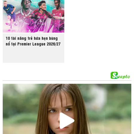
10 tài năng trẻ hứa hẹn bùng
nổ tại Premier League 2026/27