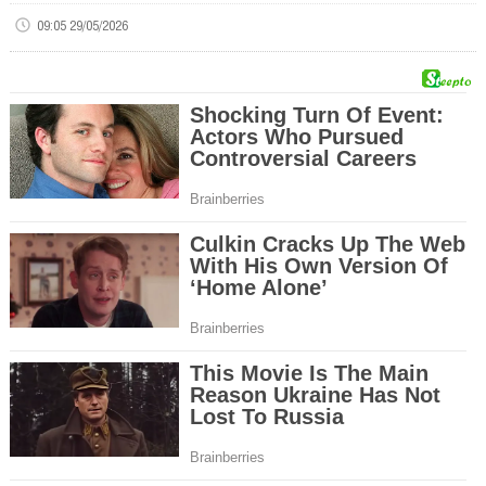
09:05 29/05/2026