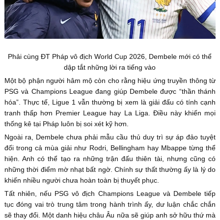
Phải cùng ĐT Pháp vô địch World Cup 2026, Dembele mới có thể
dập tắt những lời ra tiếng vào
Một bộ phận người hâm mộ còn cho rằng hiệu ứng truyền thông từ
PSG và Champions League đang giúp Dembele được “thần thánh
hóa”. Thực tế, Ligue 1 vẫn thường bị xem là giải đấu có tính cạnh
tranh thấp hơn Premier League hay La Liga. Điều này khiến mọi
thống kê tại Pháp luôn bị soi xét kỹ hơn.
Ngoài ra, Dembele chưa phải mẫu cầu thủ duy trì sự áp đảo tuyệt
đối trong cả mùa giải như Rodri, Bellingham hay Mbappe từng thể
hiện. Anh có thể tạo ra những trận đấu thiên tài, nhưng cũng có
những thời điểm mờ nhạt bất ngờ. Chính sự thất thường ấy là lý do
khiến nhiều người chưa hoàn toàn bị thuyết phục.
Tất nhiên, nếu PSG vô địch Champions League và Dembele tiếp
tục đóng vai trò trung tâm trong hành trình ấy, dư luận chắc chắn
sẽ thay đổi. Một danh hiệu châu Âu nữa sẽ giúp anh sở hữu thứ mà