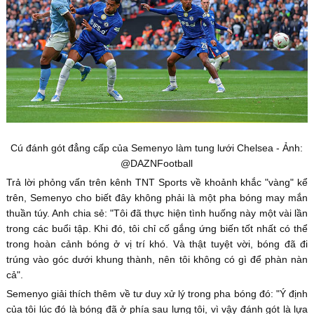
Cú đánh gót đẳng cấp của Semenyo làm tung lưới Chelsea - Ảnh:
@DAZNFootball
Trả lời phỏng vấn trên kênh TNT Sports về khoảnh khắc "vàng" kể
trên, Semenyo cho biết đây không phải là một pha bóng may mắn
thuần túy. Anh chia sẻ: "Tôi đã thực hiện tình huống này một vài lần
trong các buổi tập. Khi đó, tôi chỉ cố gắng ứng biến tốt nhất có thể
trong hoàn cảnh bóng ở vị trí khó. Và thật tuyệt vời, bóng đã đi
trúng vào góc dưới khung thành, nên tôi không có gì để phàn nàn
cả".
Semenyo giải thích thêm về tư duy xử lý trong pha bóng đó: "Ý định
của tôi lúc đó là bóng đã ở phía sau lưng tôi, vì vậy đánh gót là lựa