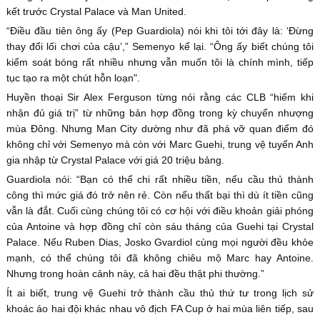
kết trước Crystal Palace và Man United.
“Điều đầu tiên ông ấy (Pep Guardiola) nói khi tôi tới đây là: ‘Đừng
thay đổi lối chơi của cậu’,” Semenyo kể lại. “Ông ấy biết chúng tôi
kiểm soát bóng rất nhiều nhưng vẫn muốn tôi là chính mình, tiếp
tục tạo ra một chút hỗn loạn".
Huyền thoại Sir Alex Ferguson từng nói rằng các CLB “hiếm khi
nhận đủ giá trị” từ những bản hợp đồng trong kỳ chuyển nhượng
mùa Đông. Nhưng Man City dường như đã phá vỡ quan điểm đó
không chỉ với Semenyo mà còn với Marc Guehi, trung vệ tuyển Anh
gia nhập từ Crystal Palace với giá 20 triệu bảng.
Guardiola nói: “Bạn có thể chi rất nhiều tiền, nếu cầu thủ thành
công thì mức giá đó trở nên rẻ. Còn nếu thất bại thì dù ít tiền cũng
vẫn là đắt. Cuối cùng chúng tôi có cơ hội với điều khoản giải phóng
của Antoine và hợp đồng chỉ còn sáu tháng của Guehi tại Crystal
Palace. Nếu Ruben Dias, Josko Gvardiol cùng mọi người đều khỏe
mạnh, có thể chúng tôi đã không chiêu mộ Marc hay Antoine.
Nhưng trong hoàn cảnh này, cả hai đều thật phi thường.”
Ít ai biết, trung vệ Guehi trở thành cầu thủ thứ tư trong lịch sử
khoác áo hai đội khác nhau vô địch FA Cup ở hai mùa liên tiếp, sau