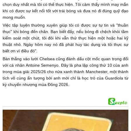
chọn duy nhất mà tôi có thể thực hiện. Tôi cảm thấy mình may mắn
khi có được sự kết nối tốt với trái bóng và đưa nó đi đúng quỹ đạo
mong muốn.
Việc tập luyện thường xuyên giúp tôi có được sự tự tin và "thuần
thục" khi bóng đến chân. Bạn biết đấy, nếu bóng đi chệch khỏi tầm
kiểm soát một chút, tôi đôi khi vẫn thử thực hiện một hoặc hai kỹ
thuật nhỏ. Ngày hôm nay nó đã phát huy tác dụng và tôi thực sự
biết ơn vì điều đó".
Bàn thắng vào lưới Chelsea cũng đánh dấu cột mốc quan trọng đối
với cá nhân Antoine Semenyo. Đây là pha lập công thứ 10 của anh
trong mùa giải 2025/26 cho nửa xanh thành Manchester, một thành
tích vô cùng ấn tượng bởi anh mới chỉ là học trò của Guardiola từ
kỳ chuyển nhượng mùa Đông 2026.