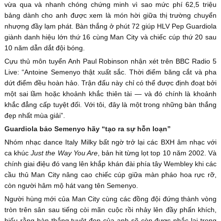
vừa qua và nhanh chóng chứng minh vì sao mức phí 62,5 triệu
bảng dành cho anh được xem là món hời giữa thị trường chuyển
nhượng đầy lạm phát. Bàn thắng ở phút 72 giúp HLV Pep Guardiola
giành danh hiệu lớn thứ 16 cùng Man City và chiếc cúp thứ 20 sau
10 năm dẫn dắt đội bóng.
Cựu thủ môn tuyển Anh Paul Robinson nhận xét trên BBC Radio 5
Live: “Antoine Semenyo thật xuất sắc. Thời điểm băng cắt và pha
dứt điểm đều hoàn hảo. Trận đấu này chỉ có thể được định đoạt bởi
một sai lầm hoặc khoảnh khắc thiên tài — và đó chính là khoảnh
khắc đẳng cấp tuyệt đối. Với tôi, đây là một trong những bàn thắng
đẹp nhất mùa giải”.
Guardiola bảo Semenyo hãy “tạo ra sự hỗn loạn”
Nhóm nhạc dance Italy Milky bất ngờ trở lại các BXH âm nhạc với
ca khúc
Just the Way You Are
, bản hit từng lọt top 10 năm 2002. Và
chính giai điệu đó vang lên khắp khán đài phía tây Wembley khi các
cầu thủ Man City nâng cao chiếc cúp giữa màn pháo hoa rực rỡ,
còn người hâm mộ hát vang tên Semenyo.
Người hùng mới của Man City cùng các đồng đội đứng thành vòng
tròn trên sân sau tiếng còi mãn cuộc rồi nhảy lên đầy phấn khích,
hiểu rằng bàn thắng tuyệt đẹp của anh sẽ còn được nhắc lại trong