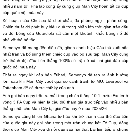
nhiều năm tới. Pha lập công ấy cũng giúp Man City hoàn tất cú đúp
cúp quốc nội mùa này.
Kế hoạch của Chelsea là chơi chắc, đá phòng ngự - phản công.
Chiến thuật đó phát huy hiệu quả trong phần lớn thời gian trận đấu
và đội bóng của Guardiola rất cần một khoảnh khắc bùng nổ để
phá vỡ thế bế tắc.
Semenyo đã mang đến điều đó, giành danh hiệu Cầu thủ xuất sắc
nhất trận và bổ sung thêm chiếc cúp vào bộ sưu tập. Man City cũng
trở thành đội đầu tiên thắng 100% số trận ở cả hai giải đấu cúp
quốc nội mùa này.
Thật ra ngay khi cập bến Etihad, Semenyo đã tạo ra ảnh hưởng
lớn, sau khi Man City vượt qua sự cạnh tranh từ MU, Liverpool và
Tottenham để có được chữ ký của anh.
Anh ghi bàn ngay trận ra mắt trong chiến thắng 10-1 trước Exeter ở
vòng 3 FA Cup và hiện là cầu thủ tham gia trực tiếp vào nhiều bàn
thắng nhất cho Man City tại giải đấu này ở mùa 2025/26.
Semenyo cũng khiến Ghana tự hào khi trở thành cầu thủ đầu tiên
của quốc gia này ghi bàn trong một trận chung kết FA Cup, đồng
thời giúp Man City xóa đi nỗi đau sau hai thất bại liên tiếp ở chung