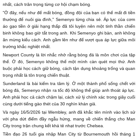
nhất, cách trân trọng từng cơ hội chạm bóng.
"Ở đây, nếu như để mất bóng, đồng đội của bạn có thể mất đi tiền
thưởng để nuôi gia đình," Semenyo từng chia sẻ. Áp lực của cơm
áo gạo tiền ở giải hạng thấp đã tôi luyện nên một tinh thần chiến
binh không bao giờ tắt trong anh. Khi Semenyo ghi bàn, anh không
ăn mừng kiểu cách. Anh gầm lên như để vượt qua áp lực giữa môi
trường khắc nghiệt nhất.
Newport County là lời nhắc nhở rằng bóng đá là môn chơi của tập
thể. Ở đó, Semenyo không thể một mình càn quét mọi thứ. Anh
buộc phải học cách giữ bóng, cách tận dụng khoảng trống và quan
trọng nhất là tôn trọng chiến thuật.
Sunderland là bài kiểm tra tâm lý. Ở một thành phố sống chết với
bóng đá, Semenyo nhận ra tốc độ không thể giúp anh thoát áp lực.
Anh phải học cả cách chậm lại, cách xử lý chính xác trong giây cuối
cùng dưới tiếng gào thét của 30 nghìn khán giả.
Và ngày 16/5/2026 tại Wembley, anh đã khắc tên mình vào lịch sử
với pha dứt điểm đầy ngẫu hứng, mang về chiến thắng cho Man
City trong trận chung kết khá tẻ nhạt trước Chelsea.
Tiền đạo 26 tuổi gia nhập Man City từ Bournemouth hồi tháng 1