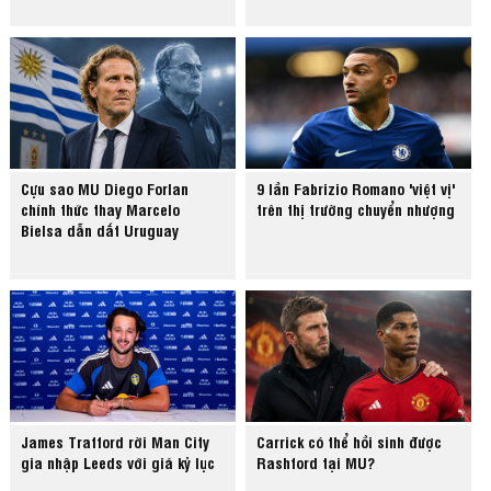
Cựu sao MU Diego Forlan
9 lần Fabrizio Romano 'việt vị'
chính thức thay Marcelo
trên thị trường chuyển nhượng
Bielsa dẫn dắt Uruguay
James Trafford rời Man City
Carrick có thể hồi sinh được
gia nhập Leeds với giá kỷ lục
Rashford tại MU?