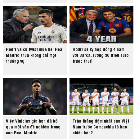
Rodri và cú twist mùa hè: Real
Rodri sẽ ký hợp đồng 4 năm
Madrid thua không chỉ một
với Barca, lương 30 triệu euro
thương vụ
trước thuế
Việc Vinicius gia hạn đã bỏ
Trận thắng đậm nhất của Việt
qua một vấn đề nghiêm trọng
Nam trước Campuchia là bao
của Real Madrid
nhiêu bàn?