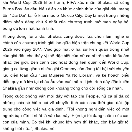
khi World Cup 2026 khởi tranh, FIFA xác nhận Shakira sẽ cùng
Burna Boy lần đầu biểu diễn ca khúc chính thức của giải đấu mang
tên “Dai Dai” tại lễ khai mạc ở Mexico City. Đây là một trong những
điểm nhấn đáng chú ý nhất của chương trình mở màn ngày hội
bóng đá lớn nhất hành tinh.
Không dừng lại ở đó, Shakira cũng được lựa chọn làm nghệ sĩ
chính của chương trình giải lao giữa hiệp trận chung kết World Cup
2026 vào ngày 20/7. Việc góp mặt ở hai sự kiện quan trọng nhất
của giải đấu cho thấy vị thế đặc biệt của nữ ca sĩ trên sân khấu âm
nhạc thế giới. Bên cạnh các hoạt động liên quan đến World Cup,
giọng ca từng giành nhiều giải Grammy còn đang tất bật với chuyến
lưu diễn toàn cầu “Las Mujeres Ya No Lloran”, và kế hoạch biểu
diễn quy mô lớn tại châu Âu vào cuối năm. Lịch trình dày đặc khiến
Shakira gần như không còn khoảng trống cho đời sống cá nhân.
Trong cuộc phỏng vấn mới đây với tạp chí People, nữ ca sĩ đã có
những chia sẻ hiếm hoi về chuyện tình cảm sau thời gian dài tập
trung cho công việc và gia đình. “Tôi không nghĩ đến việc có một
người bạn đời ít nhất là vào lúc này. Hiện tại tôi đang chăm sóc các
con của mình. Có thể khi chúng lớn hơn thì khác, còn bây giờ tôi
không biết nữa”, Shakira nói.