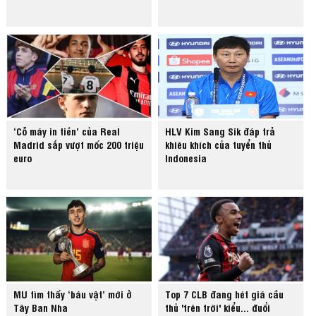
‘Cỗ máy in tiền’ của Real
HLV Kim Sang Sik đáp trả
Madrid sắp vượt mốc 200 triệu
khiêu khích của tuyển thủ
euro
Indonesia
MU tìm thấy ‘báu vật’ mới ở
Top 7 CLB đang hét giá cầu
Tây Ban Nha
thủ 'trên trời' kiểu... đuổi