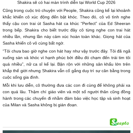
Shakira sẽ có hai màn trình diễn tại World Cup 2026
Cũng trong cuộc trò chuyện với People, Shakira cũng kể lại khoảnh
khắc khiến cô xúc động đến bật khóc. Theo đó, cô vô tình nghe
thấy cậu con trai út Sasha hát ca khúc “Perfect” của Ed Sheeran
trong bếp. Shakira cho biết trước đây cô từng nghe con trai hát
nhiều lần, nhưng lần này cảm xúc hoàn toàn khác. Giọng hát của
Sasha khiến cô vô cùng bất ngờ.
“Tôi chưa bao giờ nghe con hát hay như vậy trước đây. Tôi đã ngã
xuống sàn và khóc vì hạnh phúc bởi điều đó chạm đến trái tim tôi
quá nhiều”, nữ ca sĩ kể lại. Bận rộn với những sân khấu lớn trên
khắp thế giới nhưng Shakira vẫn cố gắng duy trì sự cân bằng trong
cuộc sống gia đình.
Mỗi khi lưu diễn, cô thường đưa các con đi cùng để không phải xa
con quá lâu. Thậm chí giáo viên và một số người thân cũng đồng
hành trong các chuyến đi nhằm đảm bảo việc học tập và sinh hoạt
của Milan và Sasha không bị gián đoạn.