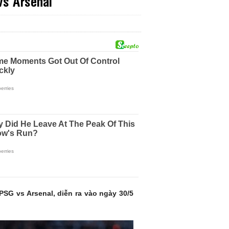
vs Arsenal
PSG vs Arsenal, diễn ra vào ngày 30/5