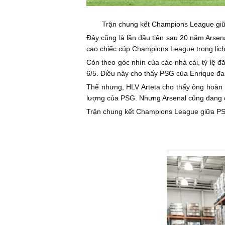
Trận chung kết Champions League giữa
Đây cũng là lần đầu tiên sau 20 năm Arsen
cao chiếc cúp Champions League trong lịch
Còn theo góc nhìn của các nhà cái, tỷ lệ 
6/5. Điều này cho thấy PSG của Enrique đa
Thế nhưng, HLV Arteta cho thấy ông hoàn t
lượng của PSG. Nhưng Arsenal cũng đang có s
Trận chung kết Champions League giữa PSG