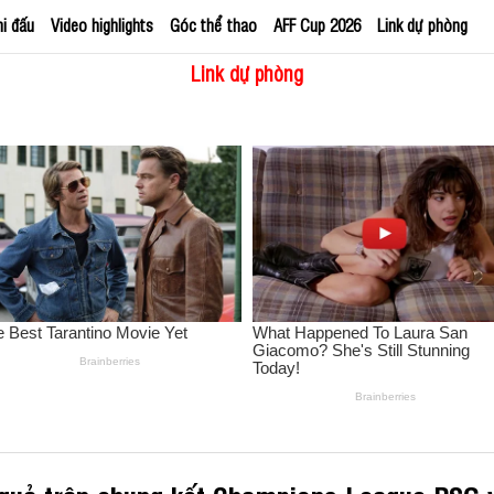
hi đấu
Video highlights
Góc thể thao
AFF Cup 2026
Link dự phòng
Link dự phòng