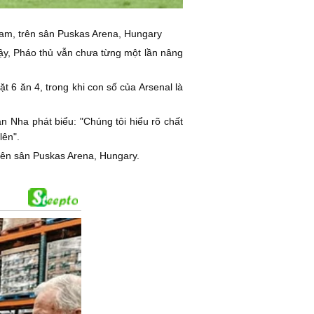
Nam, trên sân Puskas Arena, Hungary
ậy, Pháo thủ vẫn chưa từng một lần nâng
 6 ăn 4, trong khi con số của Arsenal là
n Nha phát biểu: "Chúng tôi hiểu rõ chất
lên".
trên sân Puskas Arena, Hungary.