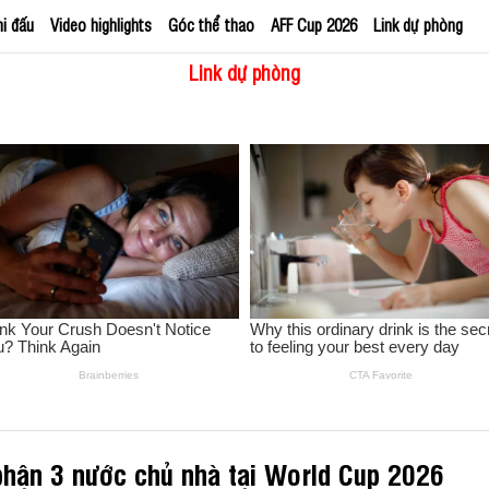
hi đấu
Video highlights
Góc thể thao
AFF Cup 2026
Link dự phòng
Link dự phòng
phận 3 nước chủ nhà tại World Cup 2026