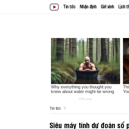
Tin tức
Nhận định
Girl xinh
Lịch t
Tin tức
Siêu máy tính dự đoán số 