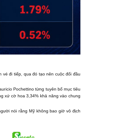
vé đi tiếp, qua đó tạo nên cuộc đối đầu
uricio Pochettino từng tuyên bố mục tiêu
bóng xứ cờ hoa 3,34% khả năng vào chung
người nói rằng Mỹ không bao giờ vô địch