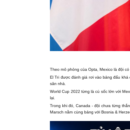
Theo mô phỏng của Opta, Mexico là đội có 
El Tri được đánh giá rơi vào bảng đấu khá
sân nhà.
World Cup 2022 từng là cú sốc lớn với Mexi
lại.
Trong khi đó, Canada - đội chưa từng thắn
Marsch nằm cùng bảng với Bosnia & Herzego