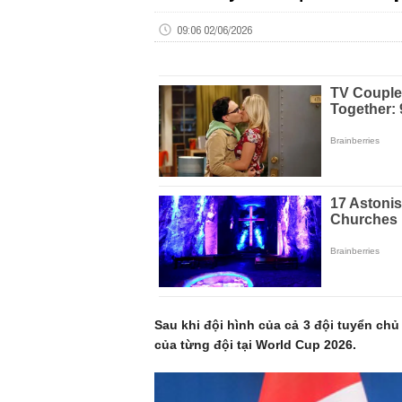
09:06 02/06/2026
Sau khi đội hình của cả 3 đội tuyển ch
của từng đội tại World Cup 2026.