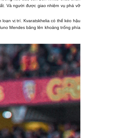
hất. Và người được giao nhiệm vụ phá vỡ
oạn vị trí. Kvaratskhelia có thể kéo hậu
o Nuno Mendes băng lên khoảng trống phía