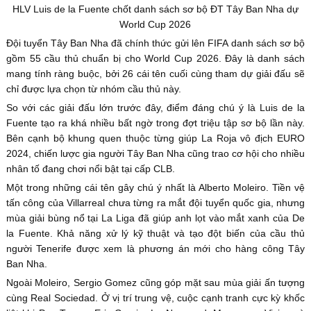
HLV Luis de la Fuente chốt danh sách sơ bộ ĐT Tây Ban Nha dự
World Cup 2026
Đội tuyển Tây Ban Nha đã chính thức gửi lên FIFA danh sách sơ bộ
gồm 55 cầu thủ chuẩn bị cho World Cup 2026. Đây là danh sách
mang tính ràng buộc, bởi 26 cái tên cuối cùng tham dự giải đấu sẽ
chỉ được lựa chọn từ nhóm cầu thủ này.
So với các giải đấu lớn trước đây, điểm đáng chú ý là Luis de la
Fuente tạo ra khá nhiều bất ngờ trong đợt triệu tập sơ bộ lần này.
Bên cạnh bộ khung quen thuộc từng giúp La Roja vô địch EURO
2024, chiến lược gia người Tây Ban Nha cũng trao cơ hội cho nhiều
nhân tố đang chơi nổi bật tại cấp CLB.
Một trong những cái tên gây chú ý nhất là Alberto Moleiro. Tiền vệ
tấn công của Villarreal chưa từng ra mắt đội tuyển quốc gia, nhưng
mùa giải bùng nổ tại La Liga đã giúp anh lọt vào mắt xanh của De
la Fuente. Khả năng xử lý kỹ thuật và tạo đột biến của cầu thủ
người Tenerife được xem là phương án mới cho hàng công Tây
Ban Nha.
Ngoài Moleiro, Sergio Gomez cũng góp mặt sau mùa giải ấn tượng
cùng Real Sociedad. Ở vị trí trung vệ, cuộc cạnh tranh cực kỳ khốc