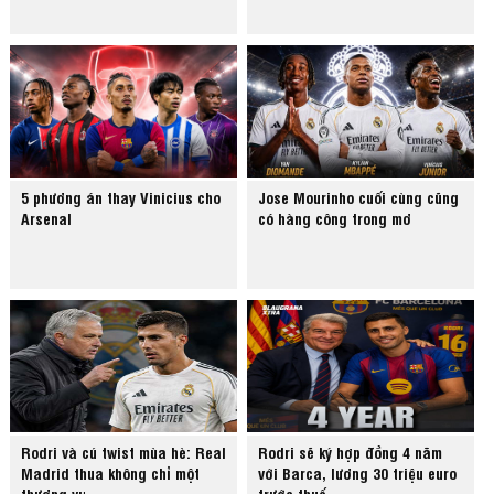
5 phương án thay Vinicius cho
Jose Mourinho cuối cùng cũng
Arsenal
có hàng công trong mơ
Rodri và cú twist mùa hè: Real
Rodri sẽ ký hợp đồng 4 năm
Madrid thua không chỉ một
với Barca, lương 30 triệu euro
thương vụ
trước thuế