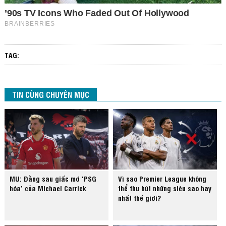
TAG:
TIN CÙNG CHUYÊN MỤC
MU: Đằng sau giấc mơ ‘PSG
Vì sao Premier League không
hóa’ của Michael Carrick
thể thu hút những siêu sao hay
nhất thế giới?