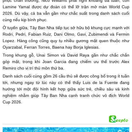
phục chấn thương, Nico Williams phải nghỉ khoảng ba tuần, còn
Lamine Yamal được dự đoán có thể lỡ trận mở màn World Cup
2026. Dù vậy, cả ba vẫn gần như chắc suất trong danh sách cuối
cùng nếu kịp bình phục.
Ở tuyến giữa, Tây Ban Nha tiếp tục sở hữu bộ khung cực mạnh với
Rodri, Pedri, Fabian Ruiz, Dani Olmo, Gavi, Zubimendi và Fermin
Lopez. Hàng công cũng quy tụ nhiều gương mặt quen thuộc như
Oyarzabal, Ferran Torres, Baena hay Borja Iglesias.
Trong khung gỗ, Unai Simon và David Raya gần như chắc chắn
góp mặt, trong khi Joan Garcia đang chiếm ưu thế trước Alex
Remiro cho vị trí thủ môn thứ ba.
Danh sách cuối cùng gồm 26 cầu thủ sẽ được công bố trong ít tuần
tới, nhưng ngay từ lúc này có thể thấy Luis de la Fuente đang
hướng tới một đội hình kết hợp giữa sức trẻ, chiều sâu và kinh
nghiệm nhằm giúp Tây Ban Nha cạnh tranh chức vô địch World
Cup 2026.