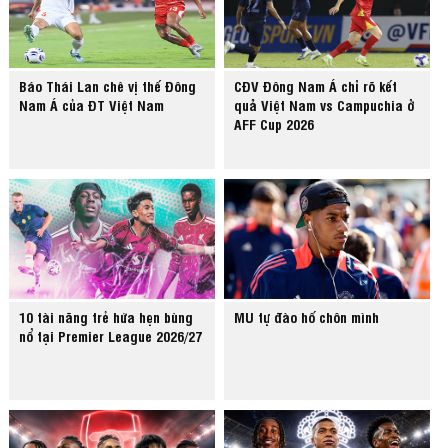
Báo Thái Lan chê vị thế Đông
CĐV Đông Nam Á chỉ rõ kết
Nam Á của ĐT Việt Nam
quả Việt Nam vs Campuchia ở
AFF Cup 2026
10 tài năng trẻ hứa hẹn bùng
MU tự đào hố chôn mình
nổ tại Premier League 2026/27