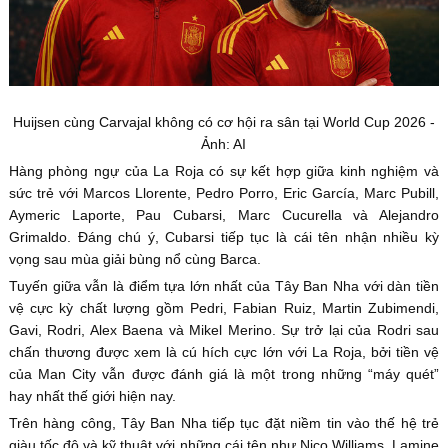
Huijsen cùng Carvajal không có cơ hội ra sân tại World Cup 2026 -
Ảnh: AI
Hàng phòng ngự của La Roja có sự kết hợp giữa kinh nghiệm và
sức trẻ với Marcos Llorente, Pedro Porro, Eric García, Marc Pubill,
Aymeric Laporte, Pau Cubarsi, Marc Cucurella và Alejandro
Grimaldo. Đáng chú ý, Cubarsi tiếp tục là cái tên nhận nhiều kỳ
vọng sau mùa giải bùng nổ cùng Barca.
Tuyến giữa vẫn là điểm tựa lớn nhất của Tây Ban Nha với dàn tiền
vệ cực kỳ chất lượng gồm Pedri, Fabian Ruiz, Martin Zubimendi,
Gavi, Rodri, Alex Baena và Mikel Merino. Sự trở lại của Rodri sau
chấn thương được xem là cú hích cực lớn với La Roja, bởi tiền vệ
của Man City vẫn được đánh giá là một trong những “máy quét”
hay nhất thế giới hiện nay.
Trên hàng công, Tây Ban Nha tiếp tục đặt niềm tin vào thế hệ trẻ
giàu tốc độ và kỹ thuật với những cái tên như Nico Williams, Lamine