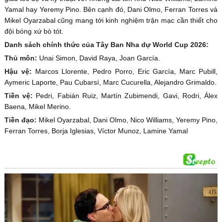
Yamal hay Yeremy Pino. Bên cạnh đó, Dani Olmo, Ferran Torres và
Mikel Oyarzabal cũng mang tới kinh nghiệm trận mạc cần thiết cho
đội bóng xứ bò tót.
Danh sách chính thức của Tây Ban Nha dự World Cup 2026:
Thủ môn:
Unai Simon, David Raya, Joan García.
Hậu vệ:
Marcos Llorente, Pedro Porro, Eric García, Marc Pubill,
Aymeric Laporte, Pau Cubarsí, Marc Cucurella, Alejandro Grimaldo.
Tiền vệ:
Pedri, Fabián Ruiz, Martín Zubimendi, Gavi, Rodri, Álex
Baena, Mikel Merino.
Tiền đạo:
Mikel Oyarzabal, Dani Olmo, Nico Williams, Yeremy Pino,
Ferran Torres, Borja Iglesias, Víctor Munoz, Lamine Yamal