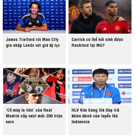
James Trafford rời Man City
Carrick có thể hồi sinh được
gia nhập Leeds với giá kỷ lục
Rashford tại MU?
‘Cỗ máy in tiền’ của Real
HLV Kim Sang Sik đáp trả
Madrid sắp vượt mốc 200 triệu
khiêu khích của tuyển thủ
euro
Indonesia