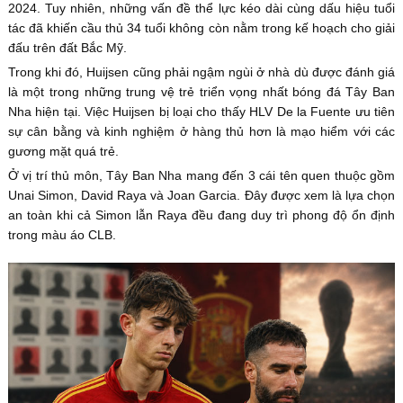
2024. Tuy nhiên, những vấn đề thể lực kéo dài cùng dấu hiệu tuổi
tác đã khiến cầu thủ 34 tuổi không còn nằm trong kế hoạch cho giải
đấu trên đất Bắc Mỹ.
Trong khi đó, Huijsen cũng phải ngậm ngùi ở nhà dù được đánh giá
là một trong những trung vệ trẻ triển vọng nhất bóng đá Tây Ban
Nha hiện tại. Việc Huijsen bị loại cho thấy HLV De la Fuente ưu tiên
sự cân bằng và kinh nghiệm ở hàng thủ hơn là mạo hiểm với các
gương mặt quá trẻ.
Ở vị trí thủ môn, Tây Ban Nha mang đến 3 cái tên quen thuộc gồm
Unai Simon, David Raya và Joan Garcia. Đây được xem là lựa chọn
an toàn khi cả Simon lẫn Raya đều đang duy trì phong độ ổn định
trong màu áo CLB.