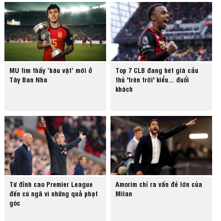
MU tìm thấy ‘báu vật’ mới ở
Top 7 CLB đang hét giá cầu
Tây Ban Nha
thủ 'trên trời' kiểu... đuổi
khách
Từ đỉnh cao Premier League
Amorim chỉ ra vấn đề lớn của
đến cú ngã vì những quả phạt
Milan
góc