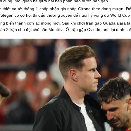
uối cùng, mối quan hệ giữa hai bên phần nào được hàn gắn.
n thiết và tới tháng 1 chấp nhận gia nhập Girona theo dạng mượn. Đó
r Stegen có cơ hội thi đấu thường xuyên để nuôi hy vọng dự World Cu
ng biến thành cơn ác mộng mới. Sau khi chơi trận gặp Guadalajara tạ
sân 2 trận cho đội chủ sân Montilivi. Ở trận gặp Oviedo, anh lại dính 