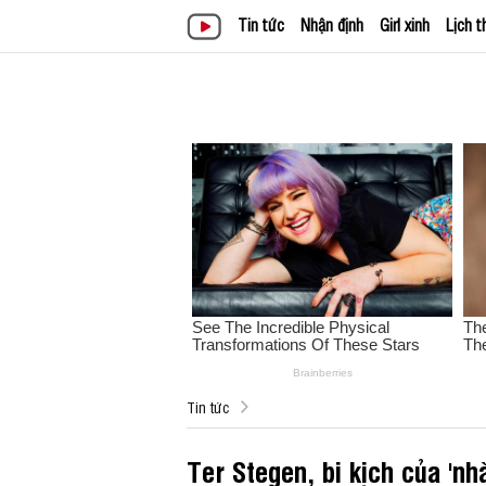
Tin tức
Nhận định
Girl xinh
Lịch t
Tin tức
Ter Stegen, bi kịch của 'nh