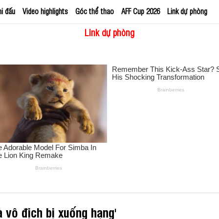
hi đấu
Video highlights
Góc thể thao
AFF Cup 2026
Link dự phòng
Link dự phòng
à vô địch bị xuống hạng'