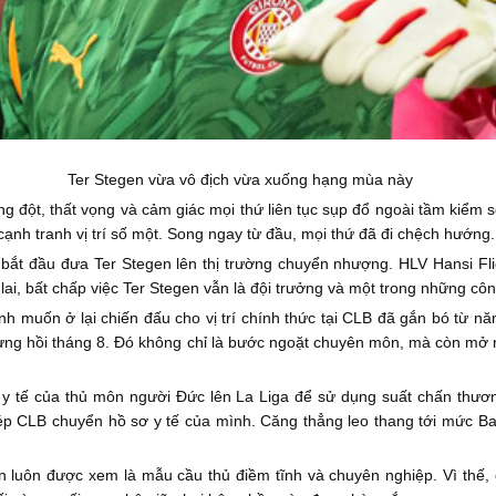
Ter Stegen vừa vô địch vừa xuống hạng mùa này
g đột, thất vọng và cảm giác mọi thứ liên tục sụp đổ ngoài tầm kiểm 
cạnh tranh vị trí số một. Song ngay từ đầu, mọi thứ đã đi chệch hướng.
bắt đầu đưa Ter Stegen lên thị trường chuyển nhượng. HLV Hansi Flic
ai, bất chấp việc Ter Stegen vẫn là đội trưởng và một trong những côn
nh muốn ở lại chiến đấu cho vị trí chính thức tại CLB đã gắn bó từ n
lưng hồi tháng 8. Đó không chỉ là bước ngoặt chuyên môn, mà còn mở 
y tế của thủ môn người Đức lên La Liga để sử dụng suất chấn thươn
p CLB chuyển hồ sơ y tế của mình. Căng thẳng leo thang tới mức Bar
 luôn được xem là mẫu cầu thủ điềm tĩnh và chuyên nghiệp. Vì thế, 