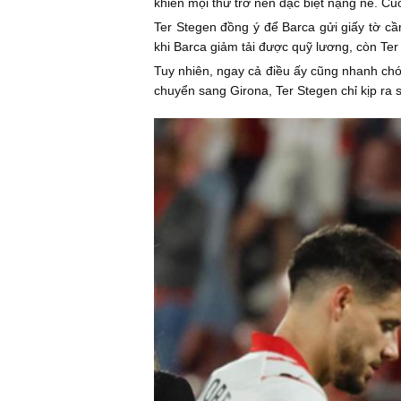
khiến mọi thứ trở nên đặc biệt nặng nề. C
Ter Stegen đồng ý để Barca gửi giấy tờ cầ
khi Barca giảm tải được quỹ lương, còn Te
Tuy nhiên, ngay cả điều ấy cũng nhanh chó
chuyển sang Girona, Ter Stegen chỉ kịp ra 