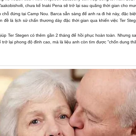
aakobishvili, chưa kể Inaki Pena sẽ trở lại sau quãng thời gian cho mư
n chỗ đứng tại Camp Nou. Barca sẵn sàng để anh ra đi hè này, đặc bi
n đề là lịch sử chấn thương dày đặc thời gian qua khiến việc Ter St
giúp Ter Stegen có thêm gần 2 tháng để hồi phục hoàn toàn. Nhưng sa
hể trở lại phong độ đỉnh cao, mà là liệu anh còn tìm được "chốn dung t