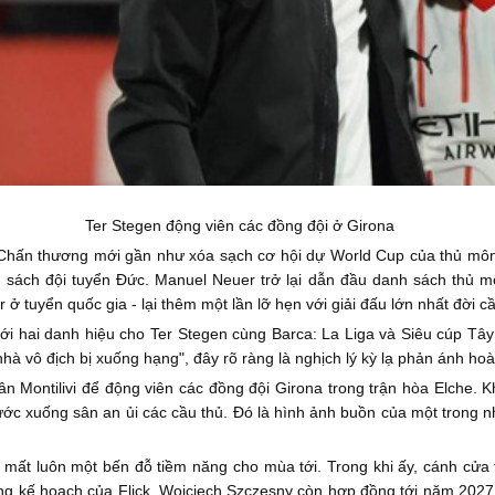
Ter Stegen động viên các đồng đội ở Girona
 Chấn thương mới gần như xóa sạch cơ hội dự World Cup của thủ môn 3
 sách đội tuyển Đức. Manuel Neuer trở lại dẫn đầu danh sách thủ m
ở tuyển quốc gia - lại thêm một lần lỡ hẹn với giải đấu lớn nhất đời cầ
 với hai danh hiệu cho Ter Stegen cùng Barca: La Liga và Siêu cúp Tâ
à vô địch bị xuống hạng", đây rõ ràng là nghịch lý kỳ lạ phản ánh ho
ân Montilivi để động viên các đồng đội Girona trong trận hòa Elche. 
ớc xuống sân an ủi các cầu thủ. Đó là hình ảnh buồn của một trong n
mất luôn một bến đỗ tiềm năng cho mùa tới. Trong khi ấy, cánh cửa 
rong kế hoạch của Flick. Wojciech Szczesny còn hợp đồng tới năm 202