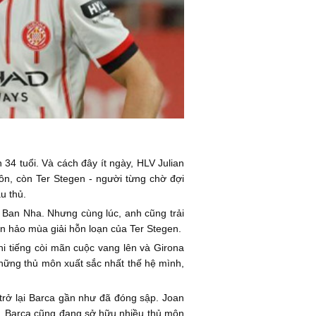
4 tuổi. Và cách đây ít ngày, HLV Julian
ôn, còn Ter Stegen - người từng chờ đợi
u thủ.
y Ban Nha. Nhưng cùng lúc, anh cũng trải
àn hảo mùa giải hỗn loạn của Ter Stegen.
Khi tiếng còi mãn cuộc vang lên và Girona
hững thủ môn xuất sắc nhất thế hệ mình,
trở lại Barca gần như đã đóng sập. Joan
7. Barca cũng đang sở hữu nhiều thủ môn