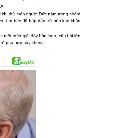
ợn.
ệt khi thủ môn người Đức nằm trong nhóm
egen tìm bến đỗ hấp dẫn trở nên khó khăn
u một mùa giải đầy hỗn loạn, câu hỏi lớn
hân" phù hợp hay không.