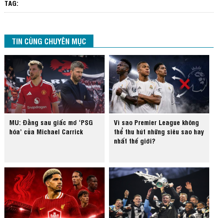
TAG:
TIN CÙNG CHUYÊN MỤC
MU: Đằng sau giấc mơ ‘PSG
Vì sao Premier League không
hóa’ của Michael Carrick
thể thu hút những siêu sao hay
nhất thế giới?