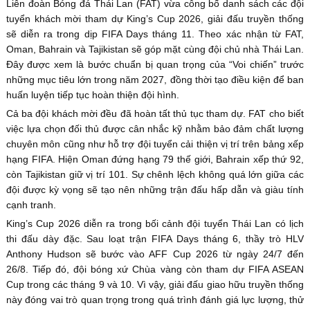
Liên đoàn Bóng đá Thái Lan (FAT) vừa công bố danh sách các đội
tuyển khách mời tham dự King’s Cup 2026, giải đấu truyền thống
sẽ diễn ra trong dịp FIFA Days tháng 11. Theo xác nhận từ FAT,
Oman, Bahrain và Tajikistan sẽ góp mặt cùng đội chủ nhà Thái Lan.
Đây được xem là bước chuẩn bị quan trọng của “Voi chiến” trước
những mục tiêu lớn trong năm 2027, đồng thời tạo điều kiện để ban
huấn luyện tiếp tục hoàn thiện đội hình.
Cả ba đội khách mời đều đã hoàn tất thủ tục tham dự. FAT cho biết
việc lựa chọn đối thủ được cân nhắc kỹ nhằm bảo đảm chất lượng
chuyên môn cũng như hỗ trợ đội tuyển cải thiện vị trí trên bảng xếp
hạng FIFA. Hiện Oman đứng hạng 79 thế giới, Bahrain xếp thứ 92,
còn Tajikistan giữ vị trí 101. Sự chênh lệch không quá lớn giữa các
đội được kỳ vọng sẽ tạo nên những trận đấu hấp dẫn và giàu tính
cạnh tranh.
King’s Cup 2026 diễn ra trong bối cảnh đội tuyển Thái Lan có lịch
thi đấu dày đặc. Sau loạt trận FIFA Days tháng 6, thầy trò HLV
Anthony Hudson sẽ bước vào AFF Cup 2026 từ ngày 24/7 đến
26/8. Tiếp đó, đội bóng xứ Chùa vàng còn tham dự FIFA ASEAN
Cup trong các tháng 9 và 10. Vì vậy, giải đấu giao hữu truyền thống
này đóng vai trò quan trọng trong quá trình đánh giá lực lượng, thử