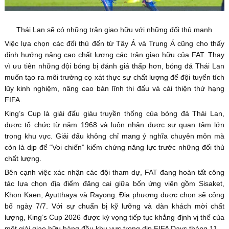
Thái Lan sẽ có những trận giao hữu với những đối thủ mạnh
Việc lựa chọn các đối thủ đến từ Tây Á và Trung Á cũng cho thấy
định hướng nâng cao chất lượng các trận giao hữu của FAT. Thay
vì ưu tiên những đội bóng bị đánh giá thấp hơn, bóng đá Thái Lan
muốn tạo ra môi trường cọ xát thực sự chất lượng để đội tuyển tích
lũy kinh nghiệm, nâng cao bản lĩnh thi đấu và cải thiện thứ hạng
FIFA.
King’s Cup là giải đấu giàu truyền thống của bóng đá Thái Lan,
được tổ chức từ năm 1968 và luôn nhận được sự quan tâm lớn
trong khu vực. Giải đấu không chỉ mang ý nghĩa chuyên môn mà
còn là dịp để “Voi chiến” kiểm chứng năng lực trước những đối thủ
chất lượng.
Bên cạnh việc xác nhận các đội tham dự, FAT đang hoàn tất công
tác lựa chọn địa điểm đăng cai giữa bốn ứng viên gồm Sisaket,
Khon Kaen, Ayutthaya và Rayong. Địa phương được chọn sẽ công
bố ngày 7/7. Với sự chuẩn bị kỹ lưỡng và dàn khách mời chất
lượng, King’s Cup 2026 được kỳ vọng tiếp tục khẳng định vị thế của
một giải giao hữu hàng đầu khu vực trong dịp FIFA Days tháng 11.