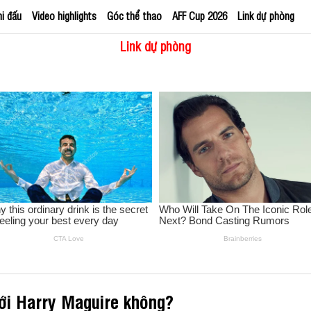
hi đấu
Video highlights
Góc thể thao
AFF Cup 2026
Link dự phòng
Link dự phòng
ới Harry Maguire không?