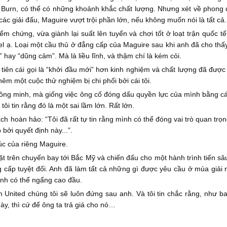
Burn, có thể có những khoảnh khắc chất lượng. Nhưng xét về phong độ
các giải đấu, Maguire vượt trội phần lớn, nếu không muốn nói là tất cả
ểm chứng, vừa giành lại suất lên tuyển và chơi tốt ở loạt trận quốc
l ạ. Loại một cầu thủ ở đẳng cấp của Maguire sau khi anh đã cho thấ
” hay “dũng cảm”. Mà là liều lĩnh, và thậm chí là kém cỏi.
 tiên cái gọi là “khởi đầu mới” hơn kinh nghiệm và chất lượng đã đượ
hêm một cuộc thử nghiệm bị chi phối bởi cái tôi.
ông minh, mà giống việc ông cố đóng dấu quyền lực của mình bằng c
i tin rằng đó là một sai lầm lớn. Rất lớn.
h hoàn hảo: “Tôi đã rất tự tin rằng mình có thể đóng vai trò quan t
p bởi quyết định này...”.
úc của riêng Maguire.
 trên chuyến bay tới Bắc Mỹ và chiến đấu cho một hành trình tiến sâ
cấp tuyệt đối. Anh đã làm tất cả những gì được yêu cầu ở mùa giải này
 Anh có thể ngẩng cao đầu.
n United chúng tôi sẽ luôn đứng sau anh. Và tôi tin chắc rằng, như b
y, thì cứ để ông ta trả giá cho nó…