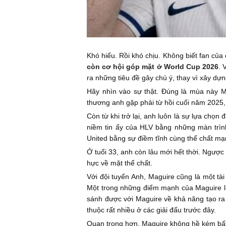
Khó hiểu. Rồi khó chịu. Không biết fan của
còn cơ hội góp mặt ở World Cup 2026
. 
ra những tiêu đề gây chú ý, thay vì xây dự
Hãy nhìn vào sự thật. Đúng là mùa này Ma
thương anh gặp phải từ hồi cuối năm 2025
Còn từ khi trở lại, anh luôn là sự lựa chọn 
niềm tin ấy của HLV bằng những màn trình
United bằng sự điềm tĩnh cùng thể chất m
Ở tuổi 33, anh còn lâu mới hết thời. Ngược
hực về mặt thể chất.
Với đội tuyển Anh, Maguire cũng là một tà
Một trong những điểm mạnh của Maguire là s
sánh được với Maguire về khả năng tạo ra
thuộc rất nhiều ở các giải đấu trước đây.
Quan trọng hơn, Maguire không hề kém bất 