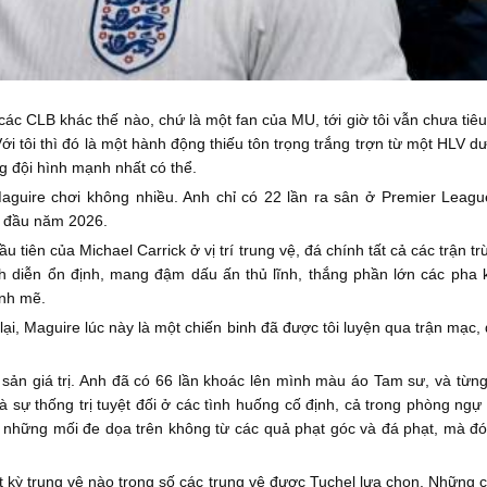
 các CLB khác thế nào, chứ là một fan của MU, tới giờ tôi vẫn chưa tiê
Với tôi thì đó là một hành động thiếu tôn trọng trắng trợn từ một HLV 
ng đội hình mạnh nhất có thể.
guire chơi không nhiều. Anh chỉ có 22 lần ra sân ở Premier League
, đầu năm 2026.
đầu tiên của Michael Carrick ở vị trí trung vệ, đá chính tất cả các trận
 diễn ổn định, mang đậm dấu ấn thủ lĩnh, thắng phần lớn các pha k
ạnh mẽ.
 lại, Maguire lúc này là một chiến binh đã được tôi luyện qua trận mạc
i sản giá trị. Anh đã có 66 lần khoác lên mình màu áo Tam sư, và từn
ự thống trị tuyệt đối ở các tình huống cố định, cả trong phòng ngự lẫ
 những mối đe dọa trên không từ các quả phạt góc và đá phạt, mà đó 
kỳ trung vệ nào trong số các trung vệ được Tuchel lựa chọn. Những c