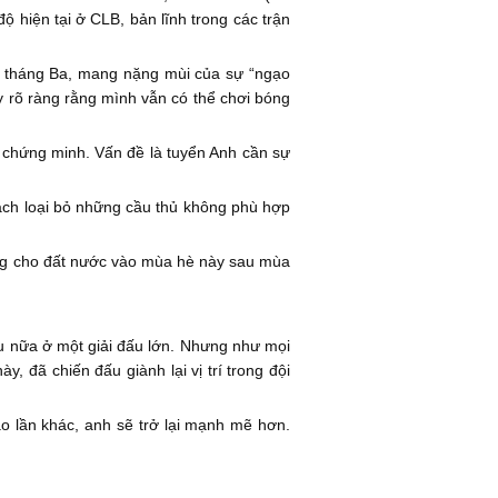
 hiện tại ở CLB, bản lĩnh trong các trận
.
 tế tháng Ba, mang nặng mùi của sự “ngạo
y rõ ràng rằng mình vẫn có thể chơi bóng
c chứng minh. Vấn đề là tuyển Anh cần sự
ách loại bỏ những cầu thủ không phù hợp
rọng cho đất nước vào mùa hè này sau mùa
u nữa ở một giải đấu lớn. Nhưng như mọi
, đã chiến đấu giành lại vị trí trong đội
ao lần khác, anh sẽ trở lại mạnh mẽ hơn.