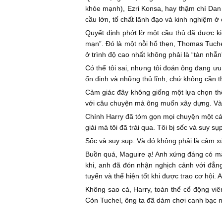
khỏe mạnh), Ezri Konsa, hay thậm chí Dan 
cầu lớn, tố chất lãnh đạo và kinh nghiệm ở 
Quyết định phớt lờ một cầu thủ đã được ki
mạn”. Đó là một nỗi hổ thẹn, Thomas Tuche
ở trình độ cao nhất không phải là “tàn nhẫn
Có thể tôi sai, nhưng tôi đoán ông đang ưu
ổn định và những thủ lĩnh, chứ không cần t
Cảm giác đây không giống một lựa chọn th
với câu chuyện mà ông muốn xây dựng. Và tô
Chính Harry đã tóm gọn mọi chuyện một các
giải mà tôi đã trải qua. Tôi bị sốc và suy sụ
Sốc và suy sụp. Và đó không phải là cảm x
Buồn quá, Maguire ạ! Anh xứng đáng có mặt
khi, anh đã đón nhận nghịch cảnh với đẳng 
tuyển và thể hiện tốt khi được trao cơ hội.
Không sao cả, Harry, toàn thể cổ động viê
Còn Tuchel, ông ta đã dám chơi canh bạc nà