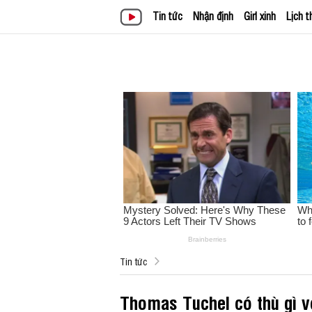
Tin tức
Nhận định
Girl xinh
Lịch t
Tin tức
Thomas Tuchel có thù gì v