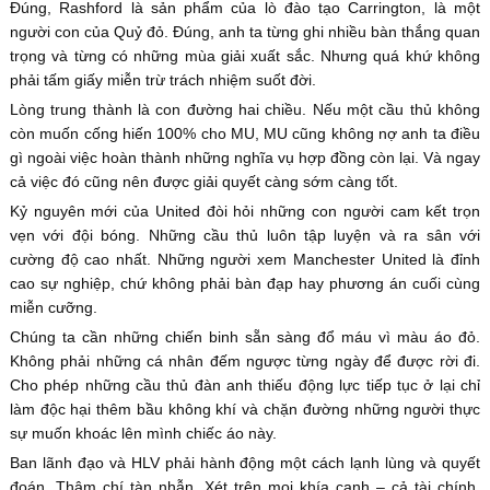
Đúng, Rashford là sản phẩm của lò đào tạo Carrington, là một
người con của Quỷ đỏ. Đúng, anh ta từng ghi nhiều bàn thắng quan
trọng và từng có những mùa giải xuất sắc. Nhưng quá khứ không
phải tấm giấy miễn trừ trách nhiệm suốt đời.
Lòng trung thành là con đường hai chiều. Nếu một cầu thủ không
còn muốn cống hiến 100% cho MU, MU cũng không nợ anh ta điều
gì ngoài việc hoàn thành những nghĩa vụ hợp đồng còn lại. Và ngay
cả việc đó cũng nên được giải quyết càng sớm càng tốt.
Kỷ nguyên mới của United đòi hỏi những con người cam kết trọn
vẹn với đội bóng. Những cầu thủ luôn tập luyện và ra sân với
cường độ cao nhất. Những người xem Manchester United là đỉnh
cao sự nghiệp, chứ không phải bàn đạp hay phương án cuối cùng
miễn cưỡng.
Chúng ta cần những chiến binh sẵn sàng đổ máu vì màu áo đỏ.
Không phải những cá nhân đếm ngược từng ngày để được rời đi.
Cho phép những cầu thủ đàn anh thiếu động lực tiếp tục ở lại chỉ
làm độc hại thêm bầu không khí và chặn đường những người thực
sự muốn khoác lên mình chiếc áo này.
Ban lãnh đạo và HLV phải hành động một cách lạnh lùng và quyết
đoán. Thậm chí tàn nhẫn. Xét trên mọi khía cạnh – cả tài chính,