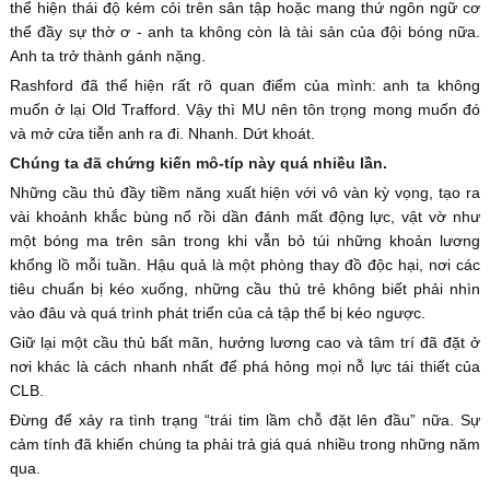
thể hiện thái độ kém cỏi trên sân tập hoặc mang thứ ngôn ngữ cơ
thể đầy sự thờ ơ - anh ta không còn là tài sản của đội bóng nữa.
Anh ta trở thành gánh nặng.
Rashford đã thể hiện rất rõ quan điểm của mình: anh ta không
muốn ở lại Old Trafford. Vậy thì MU nên tôn trọng mong muốn đó
và mở cửa tiễn anh ra đi. Nhanh. Dứt khoát.
Chúng ta đã chứng kiến mô-típ này quá nhiều lần.
Những cầu thủ đầy tiềm năng xuất hiện với vô vàn kỳ vọng, tạo ra
vài khoảnh khắc bùng nổ rồi dần đánh mất động lực, vật vờ như
một bóng ma trên sân trong khi vẫn bỏ túi những khoản lương
khổng lồ mỗi tuần. Hậu quả là một phòng thay đồ độc hại, nơi các
tiêu chuẩn bị kéo xuống, những cầu thủ trẻ không biết phải nhìn
vào đâu và quá trình phát triển của cả tập thể bị kéo ngược.
Giữ lại một cầu thủ bất mãn, hưởng lương cao và tâm trí đã đặt ở
nơi khác là cách nhanh nhất để phá hỏng mọi nỗ lực tái thiết của
CLB.
Đừng để xảy ra tình trạng “trái tim lầm chỗ đặt lên đầu” nữa. Sự
cảm tính đã khiến chúng ta phải trả giá quá nhiều trong những năm
qua.