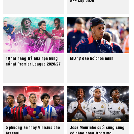
AFF Cup 2026
10 tài năng trẻ hứa hẹn bùng
MU tự đào hố chôn mình
nổ tại Premier League 2026/27
5 phương án thay Vinicius cho
Jose Mourinho cuối cùng cũng
Arsenal
có hàng công trong mơ