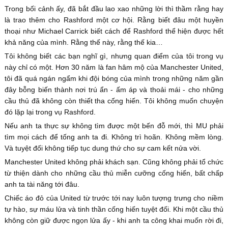
Trong bối cảnh ấy, đã bắt đầu lao xao những lời thì thầm rằng hay
là trao thêm cho Rashford một cơ hội. Rằng biết đâu một huyền
thoại như Michael Carrick biết cách để Rashford thể hiện được hết
khả năng của mình. Rằng thế này, rằng thế kia…
Tôi không biết các bạn nghĩ gì, nhưng quan điểm của tôi trong vụ
này chỉ có một. Hơn 30 năm là fan hâm mộ của Manchester United,
tôi đã quá ngán ngẩm khi đội bóng của mình trong những năm gần
đây bỗng biến thành nơi trú ẩn - ấm áp và thoải mái - cho những
cầu thủ đã không còn thiết tha cống hiến. Tôi không muốn chuyện
đó lặp lại trong vụ Rashford.
Nếu anh ta thực sự không tìm được một bến đỗ mới, thì MU phải
tìm mọi cách để tống anh ta đi. Không trì hoãn. Không mềm lòng.
Và tuyệt đối không tiếp tục dung thứ cho sự cam kết nửa vời.
Manchester United không phải khách sạn. Cũng không phải tổ chức
từ thiện dành cho những cầu thủ miễn cưỡng cống hiến, bất chấp
anh ta tài năng tới đâu.
Chiếc áo đỏ của United từ trước tới nay luôn tượng trưng cho niềm
tự hào, sự máu lửa và tinh thần cống hiến tuyệt đối. Khi một cầu thủ
không còn giữ được ngọn lửa ấy - khi anh ta công khai muốn rời đi,