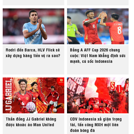
Rodri đến Barca, HLV Flick sẽ
Bảng A AFF Cup 2026 chung
xây dựng hàng tiền vệ ra sao?
cuộc: Việt Nam khẳng định sức
mạnh, cú sốc Indonesia
Thần đồng JJ Gabriel không
CĐV Indonesia xả giận trọng
được khoác áo Man United
tài, tấn công MXH một liên
đoàn bóng đá