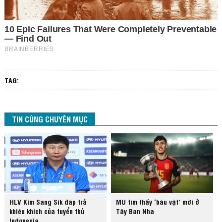
TAG:
TIN CÙNG CHUYÊN MỤC
HLV Kim Sang Sik đáp trả
MU tìm thấy ‘báu vật’ mới ở
khiêu khích của tuyển thủ
Tây Ban Nha
Indonesia