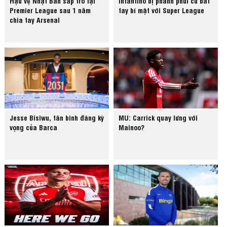
Hậu vệ Nhật Bản sắp trở lại
Infantino bị phanh phui cú bắt
Premier League sau 1 năm
tay bí mật với Super League
chia tay Arsenal
Jesse Bisiwu, tân binh đáng kỳ
MU: Carrick quay lưng với
vọng của Barca
Mainoo?