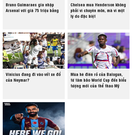
Bruno Guimaraes gia nhập
Chelsea mua Henderson không
Arsenal với giá 75 triệu bảng
phải vì chuyên môn, mà vì một
lý do đặc biệt
Vinicius đang đi vào vết xe đổ
Mùa hè điên rồ của Balogun,
của Neymar?
từ tâm bão World Cup đến biểu
tượng mới của thể thao Mỹ