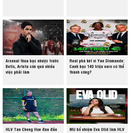
Arsenal thua bạc nhược trước
Real phá két vì Yan Diomande:
Betis, Arteta còn quá nhiều
Canh bạc 140 triệu euro có thể
việc phải làm
thành công?
HLV Tan Cheng Hoe đau đầu
MU bổ nhiệm Eva Olid làm HLV