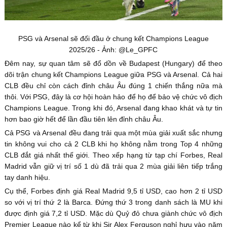
PSG và Arsenal sẽ đối đầu ở chung kết Champions League
2025/26 - Ảnh: @Le_GPFC
Đêm nay, sự quan tâm sẽ đổ dồn về Budapest (Hungary) để theo
dõi trận chung kết Champions League giữa PSG và Arsenal. Cả hai
CLB đều chỉ còn cách đỉnh châu Âu đúng 1 chiến thắng nữa mà
thôi. Với PSG, đây là cơ hội hoàn hảo để họ để bảo vệ chức vô địch
Champions League. Trong khi đó, Arsenal đang khao khát và tự tin
hơn bao giờ hết để lần đầu tiên lên đỉnh châu Âu.
Cả PSG và Arsenal đều đang trải qua một mùa giải xuất sắc nhưng
tin không vui cho cả 2 CLB khi họ không nằm trong Top 4 những
CLB đắt giá nhất thế giới. Theo xếp hạng từ tạp chí Forbes, Real
Madrid vẫn giữ vị trí số 1 dù đã trải qua 2 mùa giải liên tiếp trắng
tay danh hiệu.
Cụ thể, Forbes định giá Real Madrid 9,5 tỉ USD, cao hơn 2 tỉ USD
so với vị trí thứ 2 là Barca. Đứng thứ 3 trong danh sách là MU khi
được định giá 7,2 tỉ USD. Mặc dù Quỷ đỏ chưa giành chức vô địch
Premier League nào kể từ khi Sir Alex Ferguson nghỉ hưu vào năm