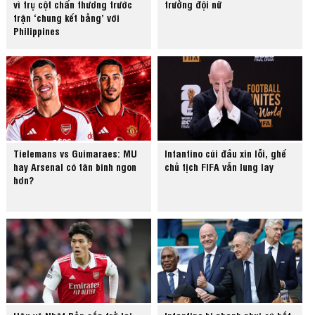
vì trụ cột chấn thương trước
trưởng đội nữ
trận ‘chung kết bảng’ với
Philippines
Tielemans vs Guimaraes: MU
Infantino cúi đầu xin lỗi, ghế
hay Arsenal có tân binh ngon
chủ tịch FIFA vẫn lung lay
hơn?