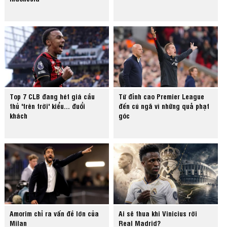
Top 7 CLB đang hét giá cầu
Từ đỉnh cao Premier League
thủ 'trên trời' kiểu... đuổi
đến cú ngã vì những quả phạt
khách
góc
Amorim chỉ ra vấn đề lớn của
Ai sẽ thua khi Vinicius rời
Milan
Real Madrid?